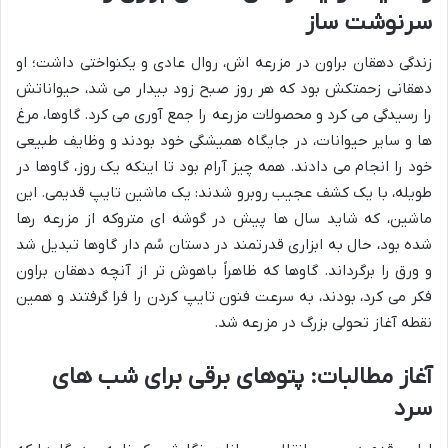
سرنوشت ساز
زندگی دهقان براون در مزرعه اش، روال عادی و یکنواختی داشت؛ او
دهقانی زحمتکش بود که هر روز صبح زود بیدار می شد، حیواناتش
را رسیدگی می کرد و محصولات مزرعه را جمع آوری می کرد. گاوها، مرغ
ها و سایر حیوانات، در جایگاه همیشگی خود بودند و وظایف طبیعی
خود را انجام می دادند. همه چیز آرام بود تا اینکه یک روز، گاوها در
طویله، با یک کشف عجیب روبرو شدند: یک ماشین تایپ قدیمی. این
ماشین، که شاید سال ها پیش در گوشه ای متروکه از مزرعه رها
شده بود، حال به ابزاری قدرتمند در دستان سُم دار گاوها تبدیل شد
و ورق را برگرداند. گاوها که ظاهراً باهوش تر از آنچه دهقان براون
فکر می کرد، بودند، به سرعت فنون تایپ کردن را فرا گرفتند و همین
نقطه آغاز تحولی بزرگ در مزرعه شد.
آغاز مطالبات: پتوهای برقی برای شب های
سرد