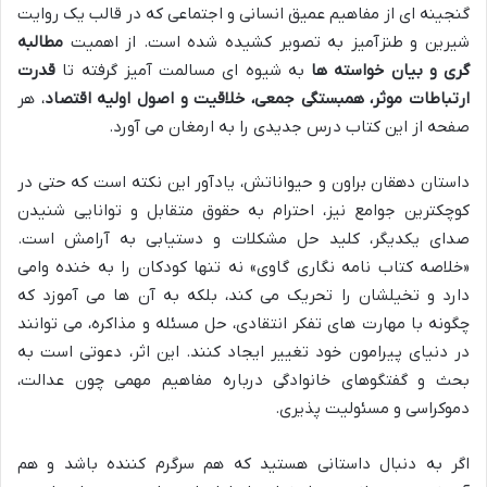
گنجینه ای از مفاهیم عمیق انسانی و اجتماعی که در قالب یک روایت
شیرین و طنزآمیز به تصویر کشیده شده است. از اهمیت
مطالبه
گری و بیان خواسته ها
به شیوه ای مسالمت آمیز گرفته تا
قدرت
ارتباطات موثر، همبستگی جمعی، خلاقیت و اصول اولیه اقتصاد
، هر
صفحه از این کتاب درس جدیدی را به ارمغان می آورد.
داستان دهقان براون و حیواناتش، یادآور این نکته است که حتی در
کوچکترین جوامع نیز، احترام به حقوق متقابل و توانایی شنیدن
صدای یکدیگر، کلید حل مشکلات و دستیابی به آرامش است.
«خلاصه کتاب نامه نگاری گاوی» نه تنها کودکان را به خنده وامی
دارد و تخیلشان را تحریک می کند، بلکه به آن ها می آموزد که
چگونه با مهارت های تفکر انتقادی، حل مسئله و مذاکره، می توانند
در دنیای پیرامون خود تغییر ایجاد کنند. این اثر، دعوتی است به
بحث و گفتگوهای خانوادگی درباره مفاهیم مهمی چون عدالت،
دموکراسی و مسئولیت پذیری.
اگر به دنبال داستانی هستید که هم سرگرم کننده باشد و هم