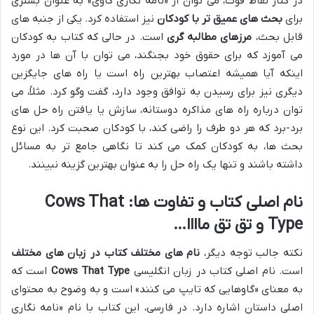
در کنار نقاط قوت، می توان از «نامه نگاری گاوی» به عنوان بستری
برای
بحث های عمیق تر با کودکان
نیز استفاده کرد. یکی از جنبه های
قابل بحث،
مرزهای مطالبه گری
است. در حالی که کتاب به کودکان
می آموزد که برای حقوق خود بجنگند، می توان با آن ها در مورد
اینکه آیا همیشه اعتصاب بهترین راه است یا راه های جایگزین
دیگری نیز برای رسیدن به توافق وجود دارد، گفت وگو کرد. مثلاً، می
توان درباره راه های مذاکره دوستانه، سازش یا یافتن راه حل های
برد-برد که هر دو طرف را راضی کند، با کودکان صحبت کرد. این نوع
بحث ها، به کودکان کمک می کند تا نگاهی جامع تر به مسائل
داشته باشند و تنها یک راه حل را به عنوان بهترین گزینه نبینند.
نام اصلی کتاب و تفاوت ها: Cows That
Type و تق تق ماااا…
نکته جالب توجه دیگر،
نام های مختلف کتاب در زبان های مختلف
است. نام اصلی کتاب در زبان انگلیسی
Cows That Type
است که
به معنای «گاوهایی که تایپ می کنند» است و به وضوح به محتوای
اصلی داستان اشاره دارد. در فارسی، این کتاب با نام «نامه نگاری