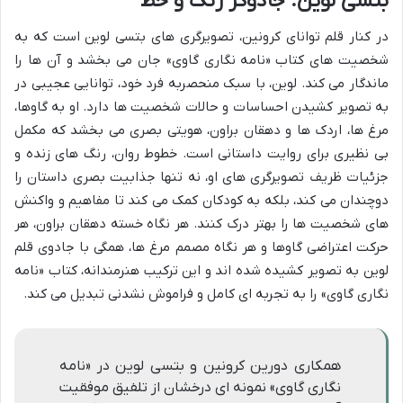
بتسی لوین: جادوگر رنگ و خط
در کنار قلم توانای کرونین، تصویرگری های بتسی لوین است که به
شخصیت های کتاب «نامه نگاری گاوی» جان می بخشد و آن ها را
ماندگار می کند. لوین، با سبک منحصربه فرد خود، توانایی عجیبی در
به تصویر کشیدن احساسات و حالات شخصیت ها دارد. او به گاوها،
مرغ ها، اردک ها و دهقان براون، هویتی بصری می بخشد که مکمل
بی نظیری برای روایت داستانی است. خطوط روان، رنگ های زنده و
جزئیات ظریف تصویرگری های او، نه تنها جذابیت بصری داستان را
دوچندان می کند، بلکه به کودکان کمک می کند تا مفاهیم و واکنش
های شخصیت ها را بهتر درک کنند. هر نگاه خسته دهقان براون، هر
حرکت اعتراضی گاوها و هر نگاه مصمم مرغ ها، همگی با جادوی قلم
لوین به تصویر کشیده شده اند و این ترکیب هنرمندانه، کتاب «نامه
نگاری گاوی» را به تجربه ای کامل و فراموش نشدنی تبدیل می کند.
همکاری دورین کرونین و بتسی لوین در «نامه
نگاری گاوی» نمونه ای درخشان از تلفیق موفقیت