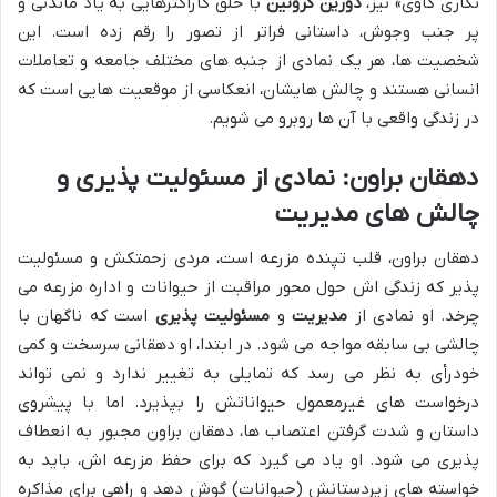
نگاری گاوی» نیز،
دورین کرونین
با خلق کاراکترهایی به یاد ماندنی و
پر جنب وجوش، داستانی فراتر از تصور را رقم زده است. این
شخصیت ها، هر یک نمادی از جنبه های مختلف جامعه و تعاملات
انسانی هستند و چالش هایشان، انعکاسی از موقعیت هایی است که
در زندگی واقعی با آن ها روبرو می شویم.
دهقان براون: نمادی از مسئولیت پذیری و
چالش های مدیریت
دهقان براون، قلب تپنده مزرعه است، مردی زحمتکش و مسئولیت
پذیر که زندگی اش حول محور مراقبت از حیوانات و اداره مزرعه می
چرخد. او نمادی از
مدیریت
و
مسئولیت پذیری
است که ناگهان با
چالشی بی سابقه مواجه می شود. در ابتدا، او دهقانی سرسخت و کمی
خودرأی به نظر می رسد که تمایلی به تغییر ندارد و نمی تواند
درخواست های غیرمعمول حیواناتش را بپذیرد. اما با پیشروی
داستان و شدت گرفتن اعتصاب ها، دهقان براون مجبور به انعطاف
پذیری می شود. او یاد می گیرد که برای حفظ مزرعه اش، باید به
خواسته های زیردستانش (حیوانات) گوش دهد و راهی برای مذاکره