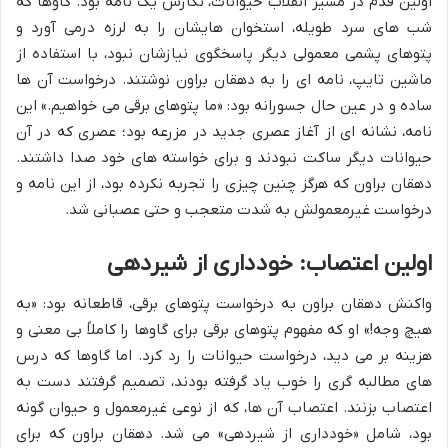
اولین قدم در مسیر انقلاب حیوانات، نگارش یک نامه بود. گاوها که
شب های سرد طویله، استخوان هایشان را به لرزه درمی آورد و
پتوهای پشمی معمولی دیگر پاسخگوی نیازشان نبود، با استفاده از
ماشین تایپ، نامه ای را به دهقان براون نوشتند. درخواست آن ها
ساده و در عین حال جسورانه بود: «ما پتوهای برقی می خواهیم.» این
نامه، نشانه ای از آغاز عصری جدید در مزرعه بود؛ عصری که در آن
حیوانات دیگر ساکت نبودند و برای خواسته های خود صدا داشتند.
دهقان براون که هرگز چنین چیزی را تجربه نکرده بود، از این نامه و
درخواست غیرمعمولش به شدت متعجب و حتی عصبانی شد.
اولین اعتصاب: خودداری از شیردهی
واکنش دهقان براون به درخواست پتوهای برقی، قاطعانه بود: «به
هیچ وجه!» او که مفهوم پتوهای برقی برای گاوها را کاملاً بی معنی و
هزینه بر می دید، درخواست حیوانات را رد کرد. اما گاوها که درس
های مطالبه گری را خوب یاد گرفته بودند، تصمیم گرفتند دست به
اعتصاب بزنند. اعتصاب آن ها، که از نوعی غیرمعمول و حیوان گونه
بود، شامل «خودداری از شیردهی» می شد. دهقان براون که برای