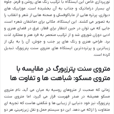
نورپردازی خاص این ایستگاه با ترکیب رنگ های روشن و قرمز، جلوه
ای بسیار دراماتیک و جذاب به آن بخشیده است. موزاییک های
دیواری، پرتره هایی از مایاکوفسکی و صحنه هایی از شعر و انقلاب را
به تصویر می کشند. این ایستگاه، مکانی برای «عاشقان شعر» است،
جایی که می توان در حین انتظار برای قطار، غرق در فضای هنری و
ادبی دوران شوروی شد و از ترکیب منحصر به فرد هنر و عملکرد لذت
برد. طراحی هنری و رنگ های پر جنب و جوش، آن را به یکی از
زیباترین و پرترددترین ایستگاه های متروی سنت پترزبورگ تبدیل
کرده است.
متروی سنت پترزبورگ در مقایسه با
متروی مسکو: شباهت ها و تفاوت ها
زمانی که صحبت از متروهای روسیه به میان می آید، نام متروی
مسکو همیشه در صدر فهرست قرار می گیرد، اما متروی سنت
پترزبورگ نیز خود دنیایی از زیبایی ها و شگفتی هاست که تجربه ای
متفاوت را ارائه می دهد. این دو سیستم حمل و نقل زیرزمینی، هر دو