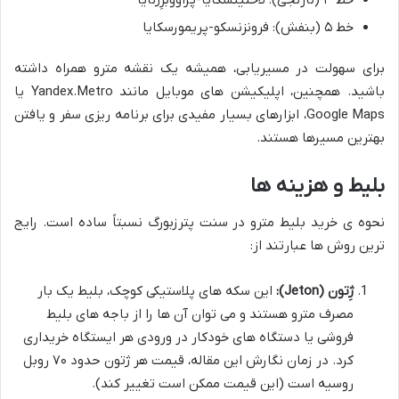
خط ۴ (نارنجی): لاختینسکایا-پراووبرِژنایا
خط ۵ (بنفش): فرونزنسکو-پریمورسکایا
برای سهولت در مسیریابی، همیشه یک نقشه مترو همراه داشته
باشید. همچنین، اپلیکیشن های موبایل مانند Yandex.Metro یا
Google Maps، ابزارهای بسیار مفیدی برای برنامه ریزی سفر و یافتن
بهترین مسیرها هستند.
بلیط و هزینه ها
نحوه ی خرید بلیط مترو در سنت پترزبورگ نسبتاً ساده است. رایج
ترین روش ها عبارتند از:
ژِتون (Jeton):
این سکه های پلاستیکی کوچک، بلیط یک بار
مصرف مترو هستند و می توان آن ها را از باجه های بلیط
فروشی یا دستگاه های خودکار در ورودی هر ایستگاه خریداری
کرد. در زمان نگارش این مقاله، قیمت هر ژتون حدود ۷۰ روبل
روسیه است (این قیمت ممکن است تغییر کند).