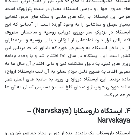
ایستگاه آدمیرالتیسکایا، با عمق ۸۶ متر، یکی از عمیق ترین ایستگاه
های متروی جهان و دومین ایستگاه عمیق در سنت پترزبورگ است.
طراحی این ایستگاه، با رنگ های طلایی و سنگ های مرمر، فضایی
بسیار مجلل و تماشایی را به وجود آورده است. از آنجایی که این
ایستگاه در نزدیکی مقر نیروی دریایی روسیه و ساختمان معروف
آدمیرالتی قرار دارد، نمادهایی از ناوگان دریایی روسیه و سردمداران
آن در داخل ایستگاه به چشم می خورد که یادآور قدرت دریایی این
کشور است. این ایستگاه در سال ۲۰۱۱ افتتاح شد و با وجود برنامه
ریزی های قبلی، به دلیل مشکلات فنی و مالی، افتتاح آن سال ها به
تعویق افتاد، به همین دلیل مردم محلی به آن لقب «ایستگاه ارواح»
داده بودند. این ایستگاه دروازه ی ورود به جاذبه های اصلی شهر
مانند موزه ی هرمیتاژ و میدان کاخ است و دسترسی آسانی به آن ها
فراهم می کند.
۴. ایستگاه ناروسکایا (Narvskaya) –
Narvskaya
ایستگاه ناروسکایا، یک یادبود زنده از دوران اتحاد جماهیر شوروی و