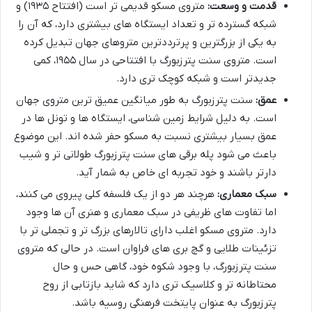
قدمت و وسعت:
متروی مسکو قدیمی تر است (افتتاح ۱۹۳۵) و
شبکه گسترده تر و تعداد ایستگاه های بیشتری دارد، که آن را
به یکی از بزرگترین و پرترددترین متروهای جهان تبدیل کرده
است. متروی سنت پترزبورگ با افتتاحی در سال ۱۹۵۵، کمی
جدیدتر است و شبکه کوچک تری دارد.
عمق:
سنت پترزبورگ به طور میانگین عمیق ترین متروی جهان
است. به دلیل شرایط زمین شناسی، ایستگاه ها و تونل ها در
عمق بسیار بیشتری نسبت به مسکو حفر شده اند. این موضوع
باعث می شود پله برقی های سنت پترزبورگ طولانی تر و شیب
دارتر باشند و خود تجربه ای خاص به شمار آید.
سبک معماری:
هرچند هر دو از یک فلسفه کلی پیروی می کنند،
اما تفاوت های ظریفی در سبک معماری و هنری آن ها وجود
دارد. متروی مسکو اغلب دارای تالارهای بزرگ تر و تجملی تر با
تزئینات طلایی و گچ بری های فراوان است. در حالی که متروی
سنت پترزبورگ، با وجود شکوه خود، گاهی حس و حال
محتاطانه تر و کلاسیک تری دارد که شاید بازتابی از روح
پترزبورگ به عنوان پایتخت فرهنگی روسیه باشد.