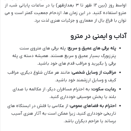
اواسط روز (بین ۱۲ ظهر تا ۳ بعدازظهر) یا در ساعات پایانی شب، از
مترو استفاده کنید. در این زمان ها، ازدحام جمعیت کمتر است و می
توان با فراغ بال از معماری و جزئیات هنری لذت برد.
آداب و ایمنی در مترو
پله برقی های عمیق و سریع:
پله برقی های متروی سنت
پترزبورگ بسیار عمیق و سریع هستند. همیشه دسته ی پله
برقی را بگیرید و مراقب قدم های خود باشید.
مراقبت از وسایل شخصی:
مانند هر مکان شلوغ دیگری، مراقب
کیف و وسایل ارزشمند خود باشید.
رعایت سکوت:
به احترام مسافران دیگر، از مکالمه با صدای
بلند یا پخش موسیقی خودداری کنید.
احترام به فضاهای عمومی:
از عکاسی با فلش در ایستگاه های
تاریخی خودداری کنید، زیرا ممکن است به آثار هنری آسیب
برساند یا مزاحم دیگران باشد.