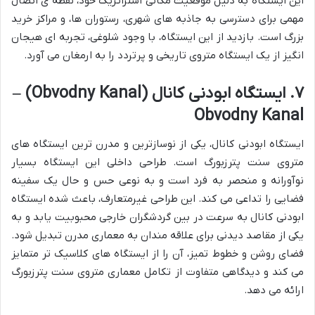
این ایستگاه به دلیل موقعیت مکانی استراتژیک خود، نقطه ی اتصال
مهمی برای دسترسی به جاذبه های شهری، رستوران ها، و مراکز خرید
بزرگ است. بازدید از این ایستگاه، با وجود شلوغی، تجربه ای هیجان
انگیز از یک ایستگاه متروی تاریخی و پرتردد را به ارمغان می آورد.
۷. ایستگاه ابودنی کانال (Obvodny Kanal) –
Obvodny Kanal
ایستگاه ابودنی کانال، یکی از نوسازترین و مدرن ترین ایستگاه های
متروی سنت پترزبورگ است. طراحی داخلی این ایستگاه بسیار
نوآورانه و منحصر به فرد است و به نوعی حس و حال یک سفینه
فضایی را تداعی می کند. این طراحی غیرمتعارف، باعث شده ایستگاه
ابودنی کانال به سرعت در بین گردشگران خارجی محبوبیت یابد و به
یکی از مقاصد دیدنی برای علاقه مندان به معماری مدرن تبدیل شود.
فضای روشن و خطوط تمیز، آن را از ایستگاه های کلاسیک تر متمایز
می کند و دیدگاهی متفاوت از تکامل معماری متروی سنت پترزبورگ
ارائه می دهد.