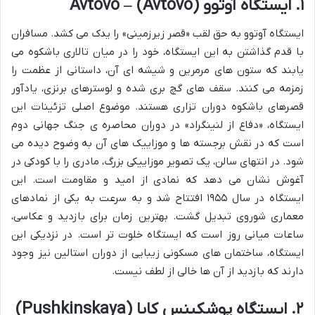
۱. ایستگاه آوتوو (Avtovo) – Avtovo
ایستگاه آوتوو به حق لقب «قصر زیرزمینی» را یدک می کشد. مسافران
با قدم گذاشتن به این ایستگاه، خود را در میان تالاری باشکوه می
یابند که ستون های مرمرین و شیشه ای آن، داستانی از عظمت را
زمزمه می کنند. سقف های گچ بری شده و لوسترهای برنزی، یادآور
قصرهای باشکوه دوران تزاری هستند. موضوع اصلی تزئینات این
ایستگاه، «دفاع از لنینگراد» در دوران محاصره ی جنگ جهانی دوم
است که در نقش برجسته ها و موزاییک های آن به وضوح دیده می
شود. در انتهای سالن، یک تصویر موزاییکی بزرگ، مادری را با کودکی در
آغوش نشان می دهد که نمادی از امید و مقاومت است. این
ایستگاه در سال ۱۹۵۵ افتتاح شد و به سرعت به یکی از نمادهای
معماری شوروی تبدیل گشت. بهترین زمان برای بازدید و عکاسی،
ساعات میانی روز است که ایستگاه خلوت تر است. در نزدیکی این
ایستگاه، ساختمان های مسکونی زیبایی از دوران استالین نیز وجود
دارند که بازدید از آن ها خالی از لطف نیست.
۲. ایستگاه پوشکینس کایا (Pushkinskaya)