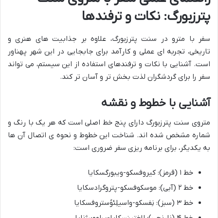
پترزبورگ: نکات و ترفندها
سفر با مترو در سنت پترزبورگ، علاوه بر جذابیت های هنری و
تاریخی، تجربه ای عملی و کارآمد برای جابجایی در این شهر پهناور
است. آشنایی با نکات و ترفندهای استفاده از این سیستم، می تواند
سفر را برای گردشگران لذت بخش تر و آسان تر کند.
آشنایی با خطوط و نقشه
متروی سنت پترزبورگ دارای پنج خط اصلی است که هر یک با رنگ و
شماره مشخص شده اند. شناخت این خطوط و نحوه ی اتصال آن ها
به یکدیگر، برای برنامه ریزی سفر ضروری است:
خط ۱ (قرمز): کیروفسکو-ویبورگسکایا
خط ۲ (آبی): موسکوفسکو-پتروگرادسکایا
خط ۳ (سبز): نِفسکو-واسیلِئوُستروفسکایا