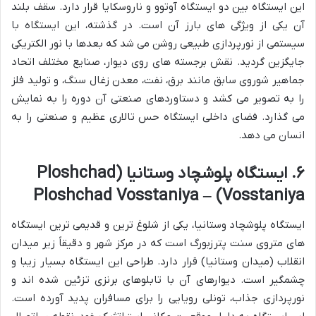
این ایستگاه بین دو ایستگاه آوتوو و ناروسکایا قرار دارد. سقف بلند
آن یکی از ویژگی های بارز آن است. در گذشته، این ایستگاه با
سیستمی از نورپردازی طبیعی روشن می شد که بعدها با نور الکتریکی
جایگزین گردید. نقش برجسته های روی دیوار، صنایع مختلف اتحاد
جماهیر شوروی سابق مانند برق، نفت، معدن زغال سنگ، و تولید فلز
را به تصویر می کشد و دستاوردهای صنعتی آن دوره را به نمایش
می گذارد. فضای داخلی ایستگاه حس تالاری عظیم و صنعتی را به
انسان می دهد.
۶. ایستگاه پلوشچاد وستانیا (Ploshchad
Vosstaniya) – Ploshchad Vosstaniya
ایستگاه پلوشچاد وستانیا، یکی از شلوغ ترین و قدیمی ترین ایستگاه
های متروی سنت پترزبورگ است که در مرکز شهر و دقیقاً زیر میدان
انقلاب (میدان وستانیا) قرار دارد. طراحی این ایستگاه بسیار زیبا و
چشمگیر است. دیوارهای آن با تابلوهای برنزی تزئین شده اند و
نورپردازی جذاب، تونلی رویایی را برای مسافران پدید آورده است.