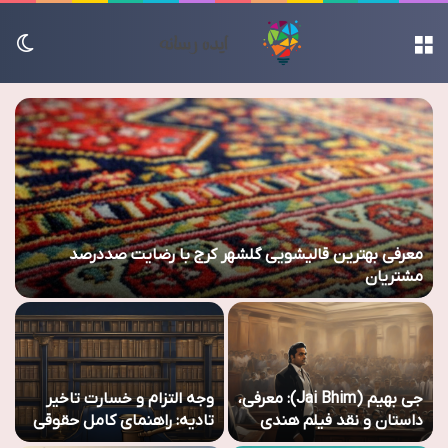
منو
تغی
معرفی بهترین قالیشویی گلشهر کرج با رضایت صددرصد
مشتریان
ت
جی بهیم (Jai Bhim): معرفی،
وجه التزام و خسارت تاخیر
د
داستان و نقد فیلم هندی
تادیه: راهنمای کامل حقوقی
ب