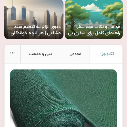
عوامل و نکات مهم سفر:
دعوی الزام به تنظیم سند
ر
راهنمای کامل برای سفری بی
مشاعی | هر آنچه خواندگان
ا
دغدغه
باید بدانند
More
تکنولوژی
عمومی
دین و مذهب