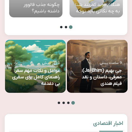
هنگام خرید کمربند شنا
چگونه جذب فالوور
به چه نکاتی باید توجه
داشته باشیم؟
کرد؟
9 ساعت پیش
1 روز پیش
جی بهیم (Jai Bhim):
عوامل و نکات مهم سفر:
معرفی، داستان و نقد
راهنمای کامل برای سفری
فیلم هندی
بی دغدغه
اخبار اقتصادی