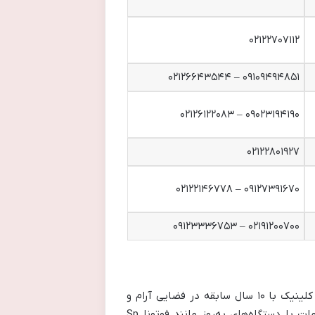
۰۲۱۲۲۷۰۷۱۱۲
۰۹۱۰۹۴۹۴۸۵۱ – ۰۲۱۲۶۶۴۳۵۴۴
۰۹۰۲۳۱۹۴۱۹۰ – ۰۲۱۲۶۱۲۲۰۸۳
۰۲۱۲۲۸۰۱۹۲۷
۰۹۱۲۷۳۹۱۶۷۰ – ۰۲۱۲۲۱۴۶۷۷۸
۰۲۱۹۱۲۰۰۷۰۰ – ۰۹۱۲۳۳۳۶۷۵۳
با مدیریت دکتر الگا قلی پور، یکی از بهترین کلینیک های زیبایی در شمال تهران است. این کلینیک با ۱۰ سال سابقه در فضایی آرام و
دوستانه، خدمات تخصصی پوست و زیبایی را در محله زعفرانیه ارائه می دهد. در کلینیک زیبایی الگا تمامی خدمات با دستگاه‌های به‌روز مانند فوتونا Sp