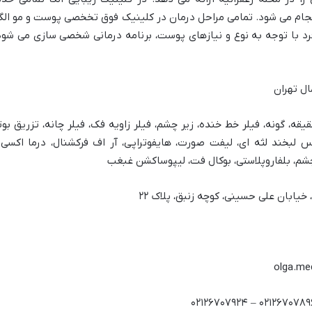
Dyna و هایفوتراپی Focus Dual 2020 انجام می شود. تمامی مراحل درمان در کلینیک فوق تخخصی
فرد با توجه به نوع و نیازهای پوست، برنامه درمانی شخصی سازی می شود
قیقه، گونه، فیلر خط خنده، زیر چشم، فیلر زاویه فک، فیلر چانه، تزریق 
لبخند لثه ای، لیفت صورت، هایفوتراپی، آر اف فرکشنال، درما اکسی تر
 چشم، بلفاروپلاستی، بوکال فت، لیپوساکشن غبغب
خیابان علی حسینی، کوچه زنبق، پلاک ۲۲