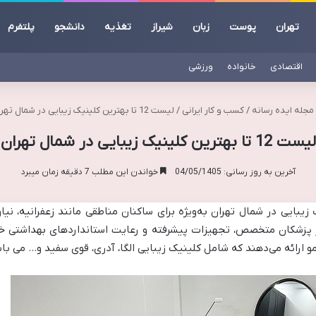
تهران
پوست
زبان
شیراز
تغذیه
دانشجو
پلتفرم
اقتصادی
خانواده
ورزشی
مجله ایده رسانه
/
کسب و کار ایرانی
/
لیست 12 تا بهترین کلینیک زیبایی در شمال تهران
لیست 12 تا بهترین کلینیک زیبایی در شمال تهران
آخرین به روز رسانی: 04/05/1405
خواندن این مطلب 7 دقیقه زمان میبرد
 زیبایی در شمال تهران به‌ویژه برای ساکنان مناطقی مانند زعفرانیه، ن
از پزشکان متخصص، تجهیزات پیشرفته و رعایت استانداردهای بهداشتی خد
و ارائه می‌دهند که شامل کلینیک زیبایی الگا، آدری، قوی سفید و… می با