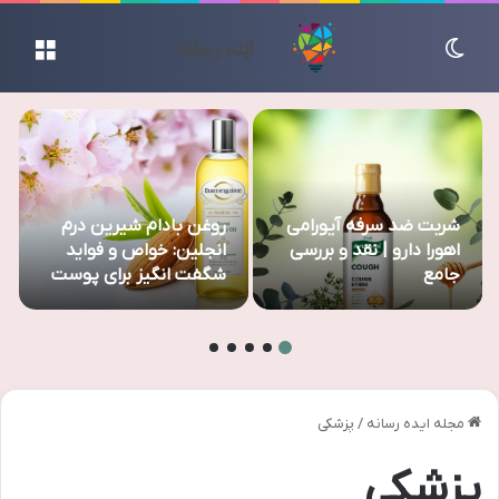
تغییر پوسته
منو
شربت ضد سرفه آیورامی
روغن بادام شیرین درم
اهورا دارو | نقد و بررسی
انجلین: خواص و فواید
جامع
شگفت انگیز برای پوست
و مو
مجله ایده رسانه
/
پزشکی
پزشکی