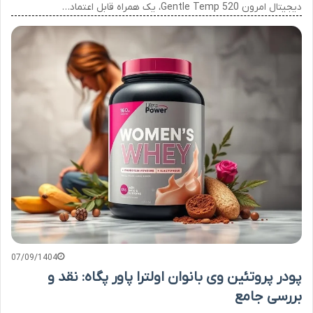
دیجیتال امرون Gentle Temp 520، یک همراه قابل اعتماد…
07/09/1404
پودر پروتئین وی بانوان اولترا پاور پگاه: نقد و
بررسی جامع