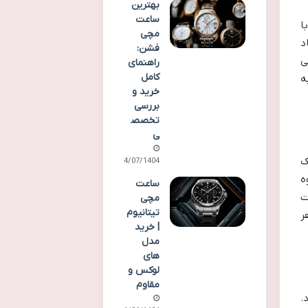
بهترین
ساعت
ا
مچی
د
فشن:
یعنی
راهنمای
کامل
ه
خرید و
بررسی
تخصص
ی
ریک
14/07/1404
ه
ساعت
ت
مچی
تیتانیوم
ر
| خرید
مدل
های
لوکس و
مقاوم
ود.