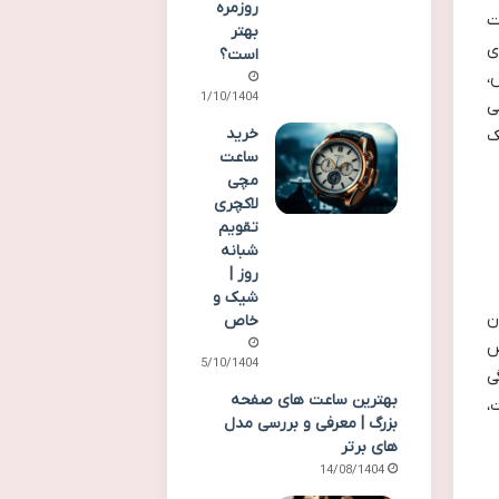
روزمره
ت
بهتر
ای
است؟
،
11/10/1404
ی
خرید
ک
ساعت
مچی
لاکچری
تقویم
شبانه
روز |
شیک و
ان
خاص
ص
15/10/1404
ی
بهترین ساعت های صفحه
،
بزرگ | معرفی و بررسی مدل
های برتر
14/08/1404