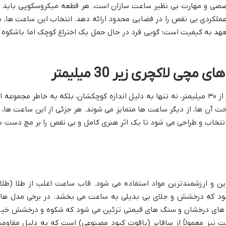
 تخصصی و مهارت بی نظیر ساعت سازان است. هر قطعه میکروسکوپی باید ب
عملکردی بی نقص را در فضایی محدود ارائه دهد. انتخاب این ساعت ها، د
عهد به کیفیت است؛ گویی فرد در حال حمل یک اختراع کوچک اما باشکوه ا
ی لاکچری زیر 30 میلیمتر
ساعت های مچی لاکچری با قطر صفحه کمتر از ۳۰ میلیمتر، نه تنها به دلیل اندازه کوچکشان، بلکه به خاطر مجموعه 
خت آن ها، از دیگر ساعت ها متمایز می شوند. هر جزئی از این ساعت ها، ا
نتخاب و طراحی می شود تا یک اثر هنری کامل و بی نقص را بر مچ دست ب
ن و ارزشمندترین مواد استفاده می شود. قاب ساعت اغلب از طلا (طلا
ی شود که درخشش و جلای بی بدیلی به ساعت می بخشد. در برخی مدل ها
 های درخشان و سنگ های قیمتی تزئین می شود که شکوه و درخشش خیر
ت نیز معمولاً از سافایر (یاقوت کبود مصنوعی) است که به دلیل مقاوم