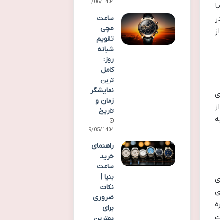
21/06/1404
ا
ر
ساعت
مچی
ز
تقویم
شبانه
روز:
کامل
ترین
نمایشگر
ای
زمان و
ز
تاریخ
ه
29/05/1404
راهنمای
خرید
ساعت
بنیا |
ی
نکات
ی
ضروری
ه
برای
ت
بهترین