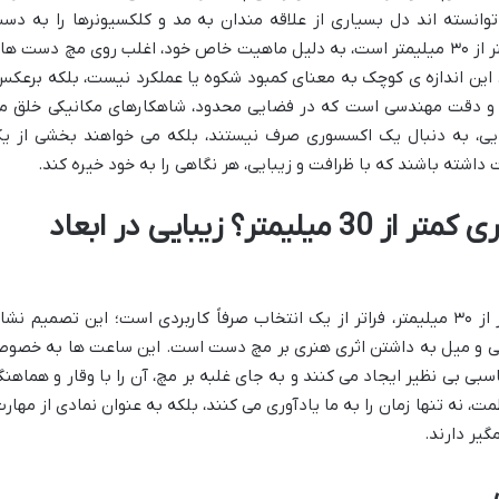
انسته اند دل بسیاری از علاقه مندان به مد و کلکسیونرها را به دس
آورند. ساعت هایی که قطر صفحه آن ها کمتر از ۳۰ میلیمتر است، به دلیل ماهیت خاص خود، اغلب روی مچ دست ه
 این اندازه ی کوچک به معنای کمبود شکوه یا عملکرد نیست، بلکه برعکس
و دقت مهندسی است که در فضایی محدود، شاهکارهای مکانیکی خلق م
ی، به دنبال یک اکسسوری صرف نیستند، بلکه می خواهند بخشی از ی
داشته باشند که با ظرافت و زیبایی، هر نگاهی را به خود خیره کند.
چرا ساعت های مچی لاکچری کمتر از 30 میلیمتر؟ زیبایی در ابعاد
انتخاب یک ساعت مچی با قطر صفحه کمتر از ۳۰ میلیمتر، فراتر از یک انتخاب صرفاً کاربردی است؛ این تصمیم نش
سی و میل به داشتن اثری هنری بر مچ دست است. این ساعت ها به خصو
سبی بی نظیر ایجاد می کنند و به جای غلبه بر مچ، آن را با وقار و هماهنگ
، نه تنها زمان را به ما یادآوری می کنند، بلکه به عنوان نمادی از مهارت
ر دارند.