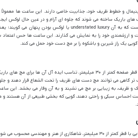
مال و خطوط ظریف خود، جذابیت خاصی دارند. این ساعت ها معمولاً ب
ی باریک ساخته می شوند که جلوه ای آرام و در عین حال لوکس ایجا
می کنند. زیبایی در ابعاد کوچک، مفهومی است که به آن understated luxury یا لوکس بودن پنهان می گویند؛ 
 و ارزشمندی خود را به نمایش می گذارند. این ساعت ها حس اعتماد ب
گویی یک راز شیرین و باشکوه را بر مچ دست خود حمل می کند.
یکی از دلایل اصلی محبوبیت ساعت های با قطر صفحه کمتر از ۳۰ میلیمتر، تناسب ایده آل آن ها برای مچ های با
گ تر گاهی می توانند مچ دست های ظریف را تحت الشعاع قرار دهند و جلو
ک و ظریف، به زیبایی بر مچ می نشیند و به آن وقار می بخشد. این ساع
ست احساس سبکی و راحتی دهند، گویی که بخشی طبیعی از آن هستند و ه
.
ساخت یک موتور ساعت مکانیکی دقیق در قابی با قطر کمتر از ۳۰ میلیمتر، شاهکاری از هنر و مهندسی محسوب می ش