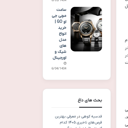
08/05/1404
ل
ساعت
مچی جی
او GO |
خرید
انواع
مدل
ام
های
ده در
شیک و
ر
اورجینال
ت
26/04/1404
بحث های داغ
ی
قدسیه کوهی
در
معرفی بهترین
،
قرص‌های تاخیری ۱۴۰۵؛ کدام
ی