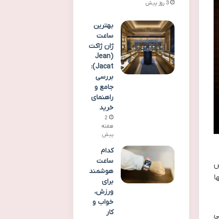
3 روز پیش
بهترین
ساعت
ژان ژاکت
(Jean
Jacat):
بررسی
جامع و
راهنمای
خرید
2
هفته
پیش
کدام
ساعت
یش
هوشمند
ا
برای
ورزش،
خواب و
کار
ی