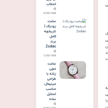
انتخاب
ی
26/05/1404
ساعت
زودیاک |
تاریخچه
یک
کامل
ی
برند
ن
Zodiac
د
11/05/1404
ت
ساعت
مچی
زنانه با
طراحی
مینیمال؛
ه
مناسب
یی
استایل
ساده
ا
ن