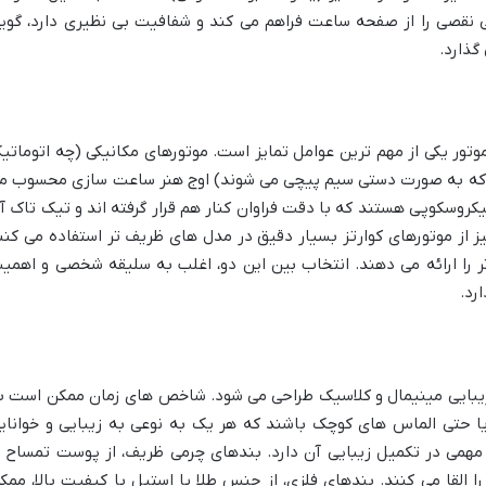
 نقصی را از صفحه ساعت فراهم می کند و شفافیت بی نظیری دارد، گوی
گذارد.
 زیر ۳۰ میلیمتر، نوع موتور یکی از مهم ترین عوامل تمایز است. موتورهای مکانیکی (چه اتومات
 که به صورت دستی سیم پیچی می شوند) اوج هنر ساعت سازی محسوب م
کروسکوپی هستند که با دقت فراوان کنار هم قرار گرفته اند و تیک تاک آ
نیز از موتورهای کوارتز بسیار دقیق در مدل های ظریف تر استفاده می کنن
ر را ارائه می دهند. انتخاب بین این دو، اغلب به سلیقه شخصی و اهمی
رد.
بایی مینیمال و کلاسیک طراحی می شود. شاخص های زمان ممکن است ب
ت اعداد رومی، خطوط ظریف (Baton) یا حتی الماس های کوچک باشند که هر یک به نوعی به زیبایی و خوانا
می در تکمیل زیبایی آن دارد. بندهای چرمی ظریف، از پوست تمساح ی
القا می کنند. بندهای فلزی، از جنس طلا یا استیل با کیفیت بالا، ممک