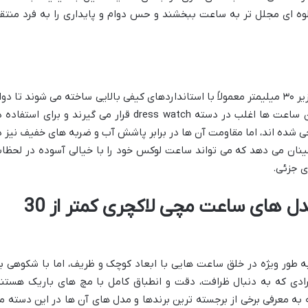
ه ای مجلل تر به ساعت ببخشند و حس دوام و پایداری را به فرد منتق
با وجود ظرافت ظاهری، ساعت های لاکچری زیر ۳۰ میلیمتر معمولاً با استانداردهای کیفی بالایی ساخته می شوند تا دو
و مقاومت مناسبی داشته باشند. هرچند این ساعت ها اغلب در دسته dress watch قرار می گیرند و برای استفا
ده اند، اما مقاومت آن ها در برابر پاشش آب و ضربه های خفیف نیز د
مینان می دهد که می تواند ساعت لوکس خود را با خیالی آسوده در لحظا
ی جزئی.
معرفی بهترین برندها و مدل های ساعت مچی لاکچری کمتر از 30
ه طور ویژه در خلق ساعت هایی با ابعاد کوچک و ظریف، اما با شکوهی ب
رادی که به دنبال ظرافت، دقت و انطباق کامل با مچ های باریک هستند
به معرفی برخی از برجسته ترین برندها و مدل های آن ها در این دسته م