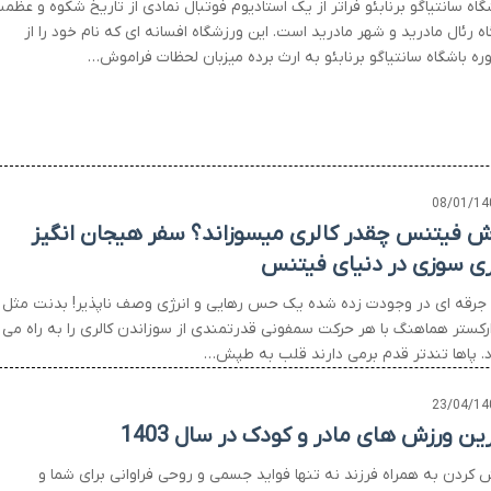
اه سانتیاگو برنابئو فراتر از یک استادیوم فوتبال نمادی از تاریخ شکوه و عظم
ه رئال مادرید و شهر مادرید است. این ورزشگاه افسانه ای که نام خود را از
ره باشگاه سانتیاگو برنابئو به ارث برده میزبان لحظات فراموش…
08/01/14
ش فیتنس چقدر کالری میسوزاند؟ سفر هیجان انگیز
ری سوزی در دنیای فیتنس
ر جرقه ای در وجودت زده شده یک حس رهایی و انرژی وصف ناپذیر! بدنت مثل
رکستر هماهنگ با هر حرکت سمفونی قدرتمندی از سوزاندن کالری را به راه می
زد. پاها تندتر قدم برمی دارند قلب به طپش…
23/04/14
ین ورزش های مادر و کودک در سال 1403
 کردن به همراه فرزند نه تنها فواید جسمی و روحی فراوانی برای شما و