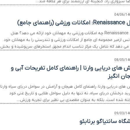
ضا سبزواری راد، گنجینه ای ارزشمند برای هر علاقه مند…
04/06/14
زشی (راهنمای جامع)
هتل Renaissance چه امکانات ورزشی به مهمانان خود ارائه می دهد؟ هتل
نس ازمیر مجموعه ای جامع از امکانات ورزشی و تندرستی را به مهمانان خود
ه می دهد که شامل یک مرکز تناسب اندام مجهز، استخرهای سرپوشیده و بخش
08/05/14
ش های دریایی وارنا | راهنمای کامل تفریحات آبی و
ان انگیز
 های دریایی وارنا: راهنمای کامل هیجان و آرامش در سواحل دریای سیاه وارنا،
رید درخشان دریای سیاه، نه تنها به دلیل سواحل طلایی و تاریخ غنی خود
ته شده است، بلکه به عنوان مقصدی بی نظیر برای تجربه ورزش…
09/03/14
شگاه سانتیاگو برنابئو