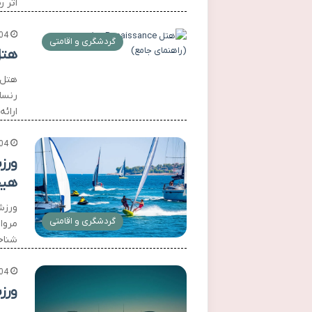
اثر ر
04
گردشگری و اقامتی
هتل Renaissance: امکانات ور
رنسا
ارائ
04
ورز
هیج
ورزش
گردشگری و اقامتی
مروا
شناخ
04
ورز