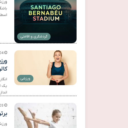
ورزشگ
باشگا
اسطو
گردشگری و اقامتی
04
ورز
کال
ورزشی
انگا
یک ا
اندا
03
برتر
ورزش