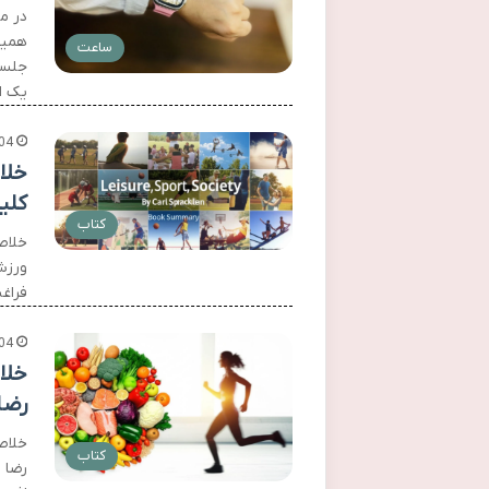
در م
همیش
ساعت
جلسا
یک اب
04
خلا
کلی
کتاب
خلاص
ورزش
فراغت
04
رضا
کتاب