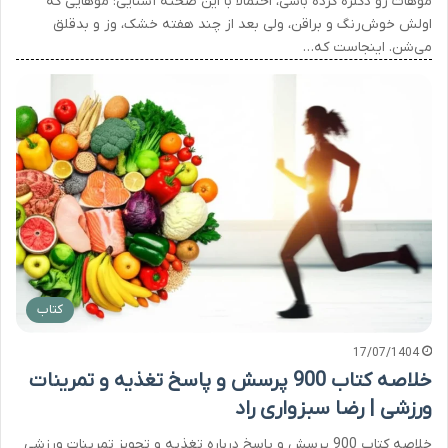
موهات رو دکلره کرده باشی، احتمالاً با این صحنه آشنایی: موهایی که
اولش خوش‌رنگ و براقن، ولی بعد از چند هفته خشک، وز و بدقلق
می‌شن. اینجاست که…
کتاب
17/07/1404
خلاصه کتاب 900 پرسش و پاسخ تغذیه و تمرینات
ورزشی | رضا سبزواری راد
خلاصه کتاب 900 پرسش و پاسخ درباره تغذیه و تجویز تمرینات ورزشی