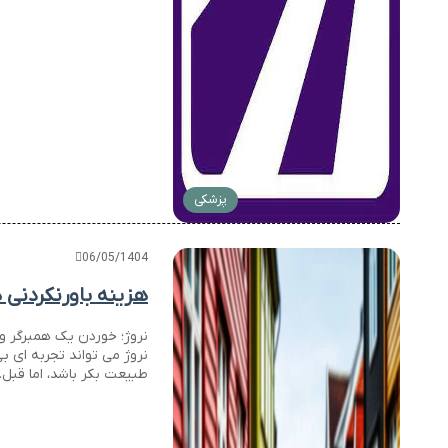
پزشکی
06/05/1404
هزینه باورنکردنی همبرگ
نروژ می تواند تجربه ای ب
طبیعت بکر باشد، اما قبل