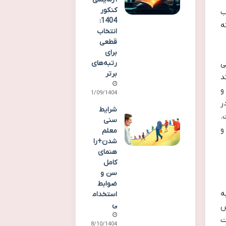
کنکور
خاب
1404:
ه
انتخاب
قطعی
برای
رتبه‌های
ی
برتر
د
و
21/09/1404
ر
شرایط
.
سنی
و
معلم
شدن+را
هنمای
کامل
سن و
ضوابط
ه
استخدام
ی
ش
ت
08/10/1404