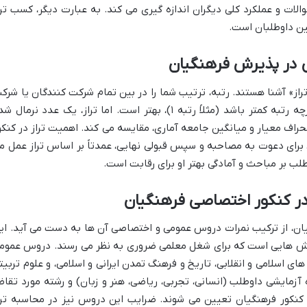
لات و عملکرد کلی دیگران اندازه گیری می کند. به عبارت دیگر، کسب ترا
گین داوطلبان است.
آن در پذیرش فرهنگیان
 «تراز» آشنا هستند. رتبه، ترتیب شما را در بین تمام شرکت کنندگان یا شرک
کنندگان سهمیه خودتان نشان می دهد؛ هرچه رتبه کمتر باشد (مثلاً رتبه ۱)، بهتر است. اما تراز، یک عدد نرمال
نحراف معیار و میانگین جامعه آماری، مقایسه می کند. اهمیت تراز در کنکو
 برای دعوت به مصاحبه و سپس قبولی نهایی، عمدتاً بر اساس تراز عمل م
طلب بر مباحث و آمادگی بهتر او برای رقابت است.
در کنکور اختصاصی فرهنگیان
یان، از ترکیب نمرات دروس عمومی و اختصاصی آن ها به دست می آید. ای
ش هایی است که برای شغل معلمی ضروری به نظر می رسند. دروس عموم
ای اسلامی و انقلابی، تاریخ و فرهنگ تمدن ایرانی و اسلامی، و علوم تربیت
زمایشی داوطلب (انسانی، تجربی، ریاضی، هنر و زبان) و رشته مورد تقاض
کنکور فرهنگیان تعیین می شوند. ضرایب این دروس نیز در محاسبه ترا