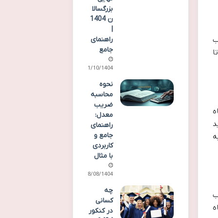
بزرگسالا
ن 1404
|
راهنمای
ب
جامع
ا
11/10/1404
نحوه
محاسبه
ضریب
ه
معدل:
د
راهنمای
جامع و
ه
کاربردی
با مثال
18/08/1404
چه
انتخاب
کسانی
ه
در کنکور