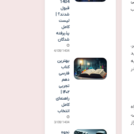
می
1404
قبول
ب
شدند؟ |
لیست
کامل
پذیرفته
شدگان
 اخیر،
14/08/1404
د
ه
بهترین
کتاب
ر
فارسی
دهم
تجربی
۱۴۰۲ |
راهنمای
کامل
ه
انتخاب
،
ز
13/08/1404
نحوه