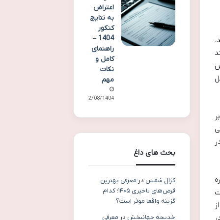
اعتراض
به نتایج
کنکور
1404 –
.
راهنمای
د
کامل و
ش
نکات
ل
مهم
12/08/1404
ر
ی
ر
بحث های داغ
ه
کژال شمس
در
معرفی بهترین
قرص‌های تاخیری ۱۴۰۵؛ کدام
ت
گزینه واقعا موثر است؟
ز
ر
خدیجه جهانبخش
در
معرفی