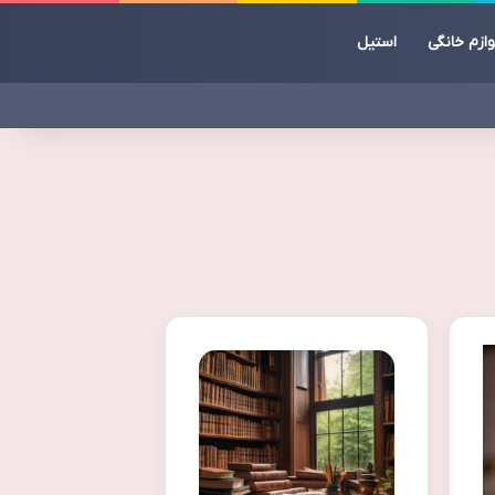
وازم خانگی
استیل