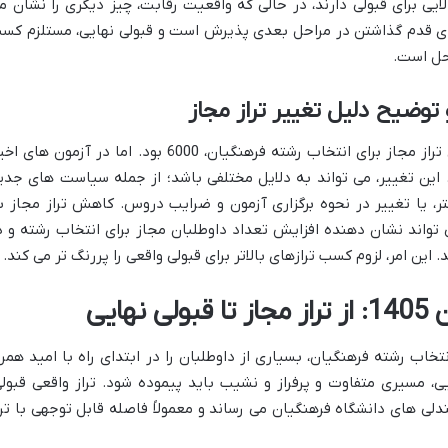
با کسب تراز 5000 شانس بالایی برای قبولی دارند، در حالی که واقعیت رقابت، چیز دیگری را نشان 
 برای قدم گذاشتن در مراحل بعدی پذیرش است و قبولی نهایی، مستلزم کس
احل است.
وضیح دلیل تغییر تراز مجاز
در سال های گذشته (تا سال 1402)، حداقل تراز مجاز برای انتخاب رشته فرهنگیان، 6000 بود. اما در آزمون های
هش یافته است. این تغییر، می تواند به دلایل مختلفی باشد؛ از جمله سیاست های جدی
 یا تغییر در نحوه برگزاری آزمون و ضرایب دروس. کاهش تراز مجاز ب
تواند نشان دهنده افزایش تعداد داوطلبان مجاز برای انتخاب رشته و د
این امر، لزوم کسب ترازهای بالاتر برای قبولی واقعی را پررنگ تر می کند.
هایی
برای انتخاب رشته فرهنگیان، بسیاری از داوطلبان را در ابتدای راه با امید همرا
ی، مسیری متفاوت و پرفراز و نشیب باید پیموده شود. تراز واقعی قبولی
ی های دانشگاه فرهنگیان می رساند و معمولاً فاصله قابل توجهی با ترا