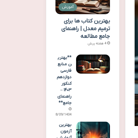
آموزش
بهترین کتاب ها برای
ترمیم معدل | راهنمای
جامع مطالعه
4 هفته پیش
**بهتری
ن منابع
فارسی
دوازدهم
کنکور
۱۴۰۳ –
راهنمای
جامع**
28/09/1404
بهترین
آزمون
آزمایشی