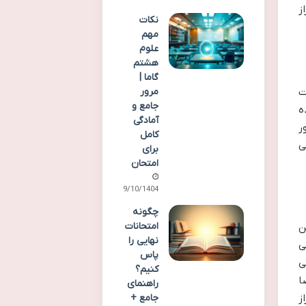
ز
نکات
مهم
علوم
هشتم
گاما |
ت
مرور
جامع و
 شده
آمادگی
ر
کامل
ی
برای
امتحان
09/10/1404
چگونه
امتحانات
ن
نهایی را
ی
پاس
ی
کنیم؟
ا
راهنمای
جامع +
ز