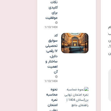
نکات
کلیدی
برای
موفقیت
م
11/10/1404
ب
کد
ن
سوابق
تحصیلی
مثال، ممکن است 60% نمره نهایی از کنکور اختصاصی و 40% آن از سوابق تحصیلی باشد. این درصدها برای سال 1405،
۱۷ رقمی:
ن
دلایل،
ساختار و
اهمیت
آن
11/10/1404
نحوه
محاسبه
نمره
امتحان
نهایی