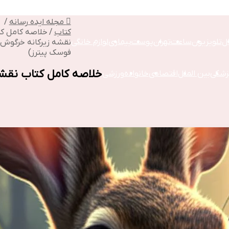
مجله ایده رسانه
/
کتاب
/
خلاصه کامل ک
ال
تلویزیون
ساعت
تهران
پوست
بیماری
لوازم خانگی
نقشه زیرکانه خرگوش (
فوسک پیترز)
خلاصه کامل کتاب نقش
زشکی
بین الملل
اقتصادی
خانواده
ورزشی