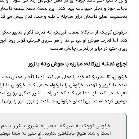
و لرز دائمی حیوانات، جرقه ای در ذهن خرگوش زده می شود. او تصم
نجات خود و دیگر حیوانات پیدا کند. این لحظه، نقطه عطف داستان
شخصیت اصلی داستان برای مقابله با ظلم و ستم، قدم پیش می گذار
خرگوش کوچک، از جایگاه ضعف فیزیکی، به قدرت فکر و تدبیر متکی می 
کند، اما قدرت هوش او می تواند از هر نیروی فیزیکی فراتر رود. ا
ریزی حتی در برابر بزرگترین چالش هاست.
اجرای نقشه زیرکانه: مبارزه با هوش و نه با زور
خرگوش، نقشه زیرکانه خود را عملی می کند. او با تأخیر عمدی به س
شده، با غرور و تهدید خرگوش را بازخواست می کند. خرگوش با آرا
تعریف می کند. او ادعا می کند که در راه، با شیر دیگری روبرو شد
توهین کرده است. این ادعای خرگوش، حسادت و غرور شیر را برمی انگ
خرگوش کوچک به شیر گفت: «در راه، شیری دیگر را دیدم که
است و شما هیچ جایگاهی ندارید. او حتی به شما توهین ک