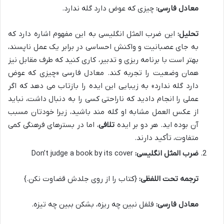
معادل فارسی:
چیزی که عوض دارد گله ندارد.
تحلیل:
این ضرب المثل انگلیسی به این مفهوم اشاره دارد که
به جای عصبانیت و واکنش احساسی در برابر یک عمل ناپسند،
بهتر است با برنامه ریزی و تدبیر، کاری کنید که طرف مقابل نیز
همان وضعیت را تجربه کند. معادل فارسی «چیزی که عوض
دارد گله ندارد» به زیبایی این ایده را بازتاب می دهد که اگر
عملی را انجام دادید که ناراحتی کسی را به دنبال داشت، نباید
از عکس العمل مشابه او گله مند باشید، زیرا خودتان مسبب
آن بوده اید. هر دو بر ایده
تلافی
، اما در بسترهای فرهنگی کمی
متفاوت، تأکید دارند.
ضرب المثل انگلیسی:
Don’t judge a book by its cover
ترجمه تحت اللفظی:
{کتاب را از روی جلدش قضاوت نکن.}
معادل فارسی:
فلفل نبین چه ریزه، بشکن ببین چه تیزه.