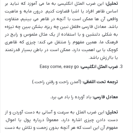
تحلیل:
این ضرب المثل انگلیسی به ما می آموزد که نباید بر
اساس ظاهر افراد یا اشیا قضاوت کنیم. درون مایه و ماهیت
واقعی آن ها ممکن است با آنچه در ظاهر می بینیم، متفاوت
باشد. معادل فارسی «فلفل نبین چه ریزه، بشکن ببین چه تیزه»
به شکلی دلنشین و با استفاده از یک مثال ملموس و رایج در
فرهنگ ما، همین مفهوم را منتقل می کند؛ چیزی که ظاهری
کوچک یا بی اهمیت دارد، ممکن است در باطن بسیار قدرتمند
یا باارزش باشد.
ضرب المثل انگلیسی:
Easy come, easy go
ترجمه تحت اللفظی:
{آمدن راحت و رفتن راحت.}
معادل فارسی:
باد آورده را باد می برد.
تحلیل:
این ضرب المثل به سرعت و آسانی به دست آوردن و از
دست دادن چیزی اشاره دارد، معمولاً درباره پول یا اموال.
مفهوم آن این است که هر آنچه بدون زحمت و تلاش به دست