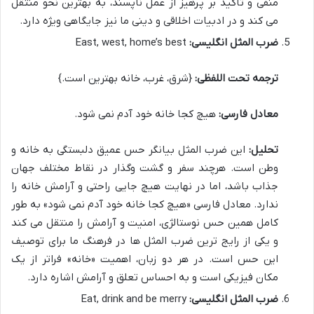
منفی و تأکید بر پرهیز از عمل ناپسند، به بهترین نحو منتقل
می کند و در ادبیات اخلاقی و دینی ما نیز جایگاهی ویژه دارد.
ضرب المثل انگلیسی:
East, west, home’s best
ترجمه تحت اللفظی:
{شرق، غرب، خانه بهترین است.}
معادل فارسی:
هیچ کجا خانه خود آدم نمی شود.
تحلیل:
این ضرب المثل بیانگر حس عمیق دلبستگی به خانه و
وطن است. هرچند سفر و گشت وگذار در نقاط مختلف جهان
جذاب باشد، اما در نهایت هیچ جایی راحتی و آرامش خانه را
ندارد. معادل فارسی «هیچ کجا خانه خود آدم نمی شود» به طور
کامل همین حس نوستالژی، امنیت و آرامش را منتقل می کند
و یکی از رایج ترین ضرب المثل ها در فرهنگ ما برای توصیف
این حس است. در هر دو زبان، اهمیت «خانه» فراتر از یک
مکان فیزیکی است و به احساس تعلق و آرامش اشاره دارد.
ضرب المثل انگلیسی:
Eat, drink and be merry