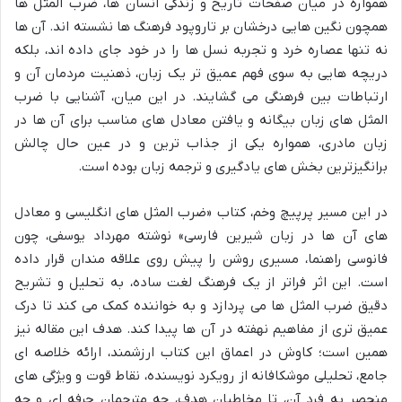
همواره در میان صفحات تاریخ و زندگی انسان ها، ضرب المثل ها
همچون نگین هایی درخشان بر تاروپود فرهنگ ها نشسته اند. آن ها
نه تنها عصاره خرد و تجربه نسل ها را در خود جای داده اند، بلکه
دریچه هایی به سوی فهم عمیق تر یک زبان، ذهنیت مردمان آن و
ارتباطات بین فرهنگی می گشایند. در این میان، آشنایی با ضرب
المثل های زبان بیگانه و یافتن معادل های مناسب برای آن ها در
زبان مادری، همواره یکی از جذاب ترین و در عین حال چالش
برانگیزترین بخش های یادگیری و ترجمه زبان بوده است.
در این مسیر پرپیچ وخم، کتاب «ضرب المثل های انگلیسی و معادل
های آن ها در زبان شیرین فارسی» نوشته مهرداد یوسفی، چون
فانوسی راهنما، مسیری روشن را پیش روی علاقه مندان قرار داده
است. این اثر فراتر از یک فرهنگ لغت ساده، به تحلیل و تشریح
دقیق ضرب المثل ها می پردازد و به خواننده کمک می کند تا درک
عمیق تری از مفاهیم نهفته در آن ها پیدا کند. هدف این مقاله نیز
همین است؛ کاوش در اعماق این کتاب ارزشمند، ارائه خلاصه ای
جامع، تحلیلی موشکافانه از رویکرد نویسنده، نقاط قوت و ویژگی های
منحصر به فرد آن، تا مخاطبان هدف، چه مترجمان حرفه ای و چه