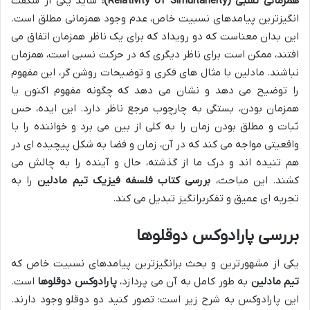
همزمانی نسبی (Relativity of Simultaneity):
شاید یکی از شگفت
انگیزترین پیامدهای نسبیت خاص، عدم وجود همزمانی مطلق است.
این بدان معناست که دو رویداد که برای یک ناظر همزمان اتفاق می
افتند، ممکن است برای ناظر دیگری که در حرکت نسبی است، همزمان
نباشند. مادلین با مثال های فکری و توضیحات روشن گر، این مفهوم
را توضیح می دهد و نشان می دهد که چگونه مفهوم اکنون یا
همزمان بودن، بستگی به چارچوب مرجع ناظر دارد. این ایده، حس
ثبات و مطلق بودن زمان را به کلی از بین می برد و خواننده را با
واقعیتی مواجه می کند که در آن، زمان و فضا به شکل پیچیده ای در
هم تنیده اند و درک ما از گذشته، حال و آینده را به چالش می
کشند. این مباحث،
بررسی کتاب فلسفه فیزیک تیم مادلین
را به
تجربه ای عمیق و تفکربرانگیز تبدیل می کند.
بررسی پارادوکس دوقلوها
یکی از مشهورترین و بحث برانگیزترین پیامدهای نسبیت خاص که
تیم مادلین
به طور کامل به آن می پردازد،
پارادوکس دوقلوها
است.
این پارادوکس به شرح زیر است: تصور کنید دو دوقلو وجود دارند.