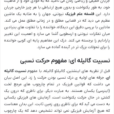
جریان حقیقی و ریاضی زمان می نامید که به خودی خود و از ماهیت
خود، به طور یکنواخت و بدون هیچ ارتباطی با هر چیز خارجی جریان
دارد. این
فلسفه علم فیزیک
نیوتنی، جهان را به مثابه یک ماشین
عظیم می دید که در فضایی مطلق و در زمانی مطلق عمل می کند.
مادلین با بررسی دقیق این دیدگاه، خواننده را با تفاوت های بنیادین
میان تفکرات نیوتنی و ارسطویی آشنا می سازد و اهمیت این تغییر
پارادایم را برجسته می کند. درک این مفاهیم پایه ای، گویی خواننده
را برای تحولات بزرگ تر در آینده آماده می سازد.
نسبیت گالیله ای: مفهوم حرکت نسبی
قبل از نظریه های اینشتین، گالیلئو گالیله، با مفهوم
نسبیت گالیله
ای
، جرقه های اولیه ی درک نسبی بودن حرکت را زد. این اصل بیان
می داشت که قوانین فیزیک در تمام چارچوب های مرجع لخت
(اینرسی) یکسان هستند. به عبارت دیگر، برای ناظری که درون یک
کشتی در حال حرکت یکنواخت است، آزمایش های فیزیکی یکسانی
به دست می آید که برای ناظری روی زمین ثابت. این بدان معناست
که هیچ آزمایش فیزیکی نمی تواند تشخیص دهد که یک چارچوب