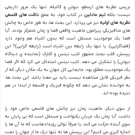
بررسی نظریه های ارسطو، نیوتن و گالیله، تنها یک مرور تاریخی
نیست؛ بلکه
تیم مادلین
در کتاب خود، به عمق
دلالت های فلسفی
نظریه های اولیه
نیز می پردازد. این بحث ها، به طور خاص به چالش
های متافیزیکی پیرامون ماهیت واقعی فضا و زمان متمرکز بودند. آیا
فضا یک موجودیت مستقل است که بدون اشیاء هم وجود دارد
(فضاگرایی)، یا تنها یک رابطه بین اشیاء است (رابطه گرایی)؟ این
پرسش، قلب بحث مشهور لایب نیتس و کلارک (نماینده ی دیدگاه
نیوتن) را تشکیل می دهد. لایب نیتس استدلال می کرد که اگر فضا
یک موجودیت مطلق بود، جابجایی کل جهان به یک مکان دیگر، که از
نظر فیزیکی قابل مشاهده نیست، باید بی معنا باشد. این بحث ها،
به خواننده نشان می دهد که چگونه فیزیک و فلسفه از ابتدا در هم
تنیده بوده اند.
از سوی دیگر، ماهیت زمان نیز چالش های فلسفی خاص خود را
داشت. آیا زمان یک جریان یکنواخت و مستقل است که بی پایان به
سوی آینده حرکت می کند، یا صرفاً توالی رویدادهاست که ما آن ها را
اندازه گیری می کنیم؟ این پرسش ها نه تنها درک ما از جهان را تحت