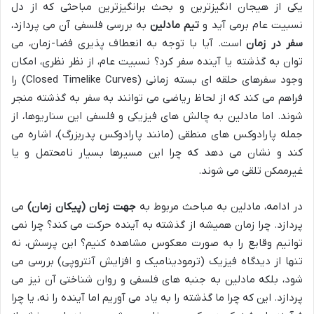
یکی از هیجان انگیزترین و بحث برانگیزترین مباحثی که از دل
نسبیت عام برمی آید و
تیم مادلین
به بررسی فلسفی آن می پردازد،
سفر در زمان
است. آیا با توجه به انعطاف پذیری فضا-زمان، می
توان به گذشته یا آینده سفر کرد؟ نسبیت عام، از نظر نظری، امکان
وجود سفرهای حلقه ای بسته زمانی (Closed Timelike Curves) را
فراهم می کند که از لحاظ ریاضی می توانند به سفر به گذشته منجر
شوند. اما مادلین به چالش های فیزیکی و فلسفی این سناریوها، از
جمله پارادوکس های منطقی (مانند پارادوکس پدربزرگ)، اشاره می
کند و نشان می دهد که چرا این مسیرها بسیار نامحتمل و یا
غیرممکن تلقی می شوند.
در ادامه، مادلین به مباحث مربوط به
جهت زمان (پیکان زمان)
می
پردازد. چرا زمان همیشه از گذشته به آینده حرکت می کند؟ چرا نمی
توانیم وقایع را به صورت معکوس مشاهده کنیم؟ این پرسش، نه
تنها از دیدگاه فیزیک (ترمودینامیک و افزایش آنتروپی) بررسی می
شود، بلکه مادلین به جنبه های فلسفی و روان شناختی آن نیز می
پردازد. این که چرا ما گذشته را به یاد می آوریم اما آینده را نه، یا چرا