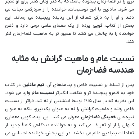
تری را در فضا-زمان پیموده باشد، که به گذر زمان کمتر برای او منجر
می شود. مادلین با این توضیحات، خواننده را از سردرگمی نجات می
دهد و او را به درکی شفاف از این پدیده پیچیده می رساند. این
بخش از کتاب، گویی پرده از یک معمای علمی برمی دارد و ذهن
خواننده را به چالش می کشد تا عمیق تر به ماهیت فضا-زمان فکر
کند.
نسبیت عام و ماهیت گرانش به مثابه
هندسه فضا-زمان
پس از تسلط بر نسبیت خاص و پیامدهای آن،
تیم مادلین
در کتاب
خود به قلمرو پیچیده تر و شگفت انگیزتر
نسبیت عام
وارد می شود.
این نظریه که در سال ۱۹۱۵ توسط اینشتین ارائه شد، فراتر از نسبیت
خاص رفته و ماهیت گرانش را نه به عنوان یک نیرو، بلکه به عنوان
نتیجه ی
خمیدگی فضا-زمان
معرفی می کند. این ایده، گویی معماری
کیهان را از نو تعریف می کند و به خواننده دیدگاهی کاملاً جدید از
تعاملات بنیادین عالم می بخشد. در این بخش، خواننده احساس می