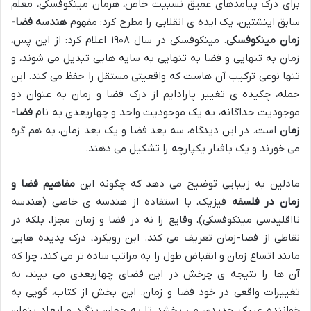
برای درک پیامدهای عمیق نسبیت خاص، هرمان مینکوفسکی، معلم
سابق اینشتین، یک ایده ی انقلابی را مطرح کرد: مفهوم
هندسه فضا-
زمان مینکوفسکی
. مینکوفسکی در سال ۱۹۰۸ اعلام کرد: از این پس،
زمان به تنهایی و فضا به تنهایی به سایه هایی تبدیل می شوند، و
تنها نوعی ترکیب آن هاست که واقعیتی مستقل را حفظ می کند. این
جمله، چکیده ی تغییر پارادایم از درک فضا و زمان به عنوان دو
موجودیت جداگانه، به یک موجودیت واحد و چهاربعدی به نام
فضا-
زمان
است. در این دیدگاه، سه بعد فضا و یک بعد زمان، به هم گره
می خورند و یک بافتار یکپارچه را تشکیل می دهند.
مادلین به زیبایی توضیح می دهد که چگونه این
مفاهیم فضا و
زمان در فلسفه
فیزیک، با استفاده از هندسه ی خاصی (هندسه
نااقلیدسی مینکوفسکی)، وقایع را نه در فضا و زمان مجزا، بلکه در
نقاطی از فضا-زمان تعریف می کند. این رویکرد، درک پدیده هایی
مانند اتساع زمان و انقباض طول را به مراتب ساده تر می کند، چرا که
آن ها را نتیجه ی چرخش در این فضای چهاربعدی می بیند، نه
تغییرات واقعی در خود فضا و زمان. این بخش از کتاب، گویی به
خواننده عینک جدیدی می بخشد تا به جهان بنگرد و ابعاد پنهان