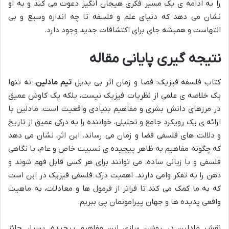
را به ادامه ی یک مسیر فکری هیجان انگیز دعوت می کند و به او
نشان می دهد که دنیای علم و فلسفه تا چه اندازه وسیع و بی
انتهاست و همیشه جای برای اکتشافات جدید وجود دارد.
نتیجه گیری پایانی مقاله
کتاب فلسفه فیزیک: فضا و زمان اثر بی بدیل
تیم مادلین
، نه تنها
یک خلاصه ی علمی از نظریات فیزیک نیست، بلکه یک کاوش عمیق
در مرزهای دانش بشری و مفاهیم بنیادی واقعیت است. مادلین با
ارائه ی یک رویکرد جامع و تحلیلی، خواننده را به درکی عمیق از تاریخ
و دلالت های فلسفی فضا و زمان می رساند. این اثر، نشان می دهد
که چگونه مفاهیم به ظاهر پیچیده ی نسبیت خاص و عام، با نگاهی
فلسفی و با زبانی ساده، می توانند برای هر کسی قابل فهم شوند و
ذهن را به تفکر وامی دارند. اهمیت درک فلسفی فیزیک در این است
که به ما کمک می کند تا فراتر از فرمول ها و معادلات، به ماهیت
واقعی پدیده ها و جهان پیرامونمان پی ببریم.
نقش مادلین در روشن سازی این مفاهیم پیچیده، بسیار حائز