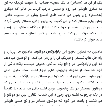
یکی از آن ها (مسافر) با یک سفینه فضایی با سرعت نزدیک به نور
به سفری طولانی می رود و سپس بازمی گردد، در حالی که دیگری
(همسفر) روی زمین می ماند. طبق اتساع زمان در نسبیت خاص،
زمان برای مسافر کندتر می گذرد. بنابراین، وقتی مسافر بازمی گردد،
باید جوان تر از همسفر خود باشد. اما از دیدگاه مسافر، این زمین
است که حرکت می کند، پس نباید برعکس اتفاق بیفتد و همسفر
باید جوان تر باشد؟
مادلین به تحلیل دقیق این
پارادوکس دوقلوها مادلین
می پردازد و
راه حل های فلسفی و فیزیکی آن را بررسی می کند. او توضیح می دهد
که این پارادوکس در واقع یک تناقض حقیقی نیست، بلکه ناشی از
فهم نادرست از مفهوم چارچوب های مرجع لخت است. دلیل اصلی
این تفاوت سنی این است که دوقلوی مسافر برای بازگشت به زمین،
باید شتاب بگیرد و جهت حرکت خود را تغییر دهد، در حالی که
دوقلوی همسفر در یک چارچوب مرجع لخت باقی می ماند (یا تقریباً
در یک چارچوب لخت روی زمین). این شتاب، تقارن بین دو دوقلو را
می شکند و باعث می شود که دوقلوی مسافر در واقع مسیر طولانی