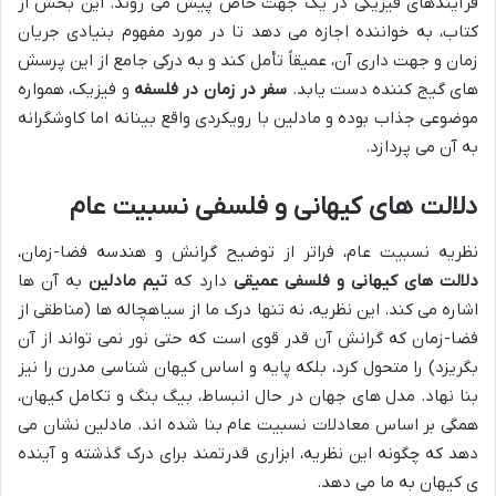
فرآیندهای فیزیکی در یک جهت خاص پیش می روند. این بخش از
کتاب، به خواننده اجازه می دهد تا در مورد مفهوم بنیادی جریان
زمان و جهت داری آن، عمیقاً تأمل کند و به درکی جامع از این پرسش
های گیج کننده دست یابد.
سفر در زمان در فلسفه
و فیزیک، همواره
موضوعی جذاب بوده و مادلین با رویکردی واقع بینانه اما کاوشگرانه
به آن می پردازد.
دلالت های کیهانی و فلسفی نسبیت عام
نظریه نسبیت عام، فراتر از توضیح گرانش و هندسه فضا-زمان،
دلالت های کیهانی و فلسفی عمیقی
دارد که
تیم مادلین
به آن ها
اشاره می کند. این نظریه، نه تنها درک ما از سیاهچاله ها (مناطقی از
فضا-زمان که گرانش آن قدر قوی است که حتی نور نمی تواند از آن
بگریزد) را متحول کرد، بلکه پایه و اساس کیهان شناسی مدرن را نیز
بنا نهاد. مدل های جهان در حال انبساط، بیگ بنگ و تکامل کیهان،
همگی بر اساس معادلات نسبیت عام بنا شده اند. مادلین نشان می
دهد که چگونه این نظریه، ابزاری قدرتمند برای درک گذشته و آینده
ی کیهان به ما می دهد.