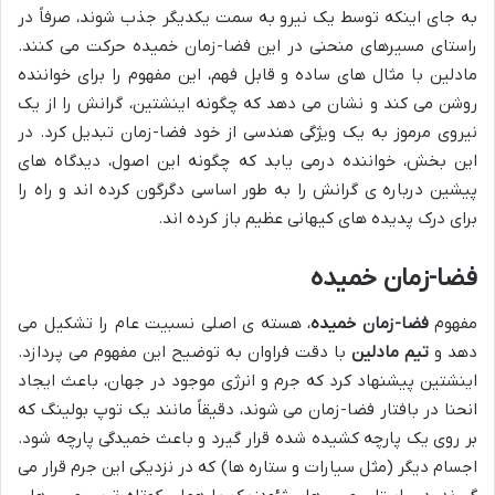
به جای اینکه توسط یک نیرو به سمت یکدیگر جذب شوند، صرفاً در
راستای مسیرهای منحنی در این فضا-زمان خمیده حرکت می کنند.
مادلین با مثال های ساده و قابل فهم، این مفهوم را برای خواننده
روشن می کند و نشان می دهد که چگونه اینشتین، گرانش را از یک
نیروی مرموز به یک ویژگی هندسی از خود فضا-زمان تبدیل کرد. در
این بخش، خواننده درمی یابد که چگونه این اصول، دیدگاه های
پیشین درباره ی گرانش را به طور اساسی دگرگون کرده اند و راه را
برای درک پدیده های کیهانی عظیم باز کرده اند.
فضا-زمان خمیده
مفهوم
فضا-زمان خمیده
، هسته ی اصلی نسبیت عام را تشکیل می
دهد و
تیم مادلین
با دقت فراوان به توضیح این مفهوم می پردازد.
اینشتین پیشنهاد کرد که جرم و انرژی موجود در جهان، باعث ایجاد
انحنا در بافتار فضا-زمان می شوند، دقیقاً مانند یک توپ بولینگ که
بر روی یک پارچه کشیده شده قرار گیرد و باعث خمیدگی پارچه شود.
اجسام دیگر (مثل سیارات و ستاره ها) که در نزدیکی این جرم قرار می