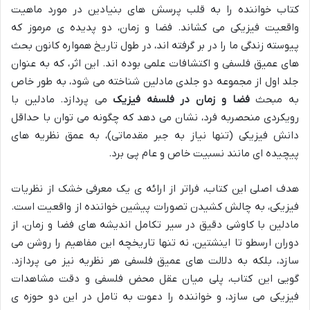
کتاب خواننده را به قلب پرسش های بنیادین در مورد ماهیت
واقعیت فیزیکی می کشاند. فضا و زمان، دو پدیده ی مرموز که
پیوسته زندگی ما را در بر گرفته اند، در طول تاریخ همواره کانون بحث
های عمیق فلسفی و اکتشافات علمی بوده اند. این اثر، که به عنوان
جلد اول از مجموعه دو جلدی مادلین شناخته می شود، به طور خاص
به مبحث
فضا و زمان در فلسفه فیزیک
می پردازد. مادلین با
رویکردی منحصربه فرد، نشان می دهد که چگونه می توان با حداقل
دانش فیزیکی (تنها نیاز به جبر مقدماتی)، به عمق نظریه های
پیچیده ای مانند نسبیت خاص و عام پی برد.
هدف اصلی این کتاب، فراتر از ارائه ی یک معرفی خشک از نظریات
فیزیکی، به چالش کشیدن تصورات پیشین خواننده از واقعیت است.
مادلین با کاوشی دقیق در سیر تکامل اندیشه های فضا و زمان، از
دوران ارسطو تا اینشتین، نه تنها تاریخچه این مفاهیم را روشن می
سازد، بلکه به دلالت های عمیق فلسفی هر نظریه نیز می پردازد.
گویی این کتاب، پلی میان عقل محض فلسفی و دقت مشاهدات
فیزیکی می سازد، و خواننده را دعوت به تامل در این دو حوزه ی