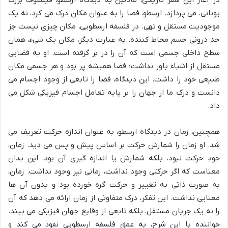
در آغاز این سفر تاریخی، مادلین به دیدگاه ارسطو، فیلسوف بزرگ
یونانی، می پردازد. ارسطو، فضا را به عنوان مکان درک می کرد، نه یک
موجودیت مستقل و تهی. در فلسفه ارسطویی، مکان چیزی نیست جز
حد درونی جسم محاط کننده. به عبارت دیگر، مکان یک شیء، همان
سطح داخلی جسمی است که آن را در بر گرفته است. او به فضایی
مستقل از اشیاء باور نداشت؛ فضا همیشه پر بود و هر جسمی مکان
طبیعی خود را داشت. این دیدگاه، فضا را تابعی از وجود اجسام می
دانست و درک ما از جهان را بر پایه تعامل اجسام فیزیکی شکل می
داد.
همچنین، زمان در دیدگاه ارسطو، به عنوان اندازه حرکت تعریف می
شد. او زمان را شمارش حرکت بر اساس پیش و پس می دید. زمان،
خودِ حرکت نبود، بلکه شمارش یا اندازه گیری آن بود. این بدان
معناست که اگر حرکتی وجود نداشت، زمانی نیز وجود نداشت. زمان،
به صورت ذاتی به تغییر و حرکت گره خورده بود و بدون آن ها
معنایی نداشت. این تفکر، درک متفاوتی از زمان ارائه می دهد که آن
را نه یک جریان مستقل، بلکه تابعی از وقایع جهان فیزیکی می بیند.
خواننده با این شرح، به عمق فلسفه ارسطویی نفوذ می کند و