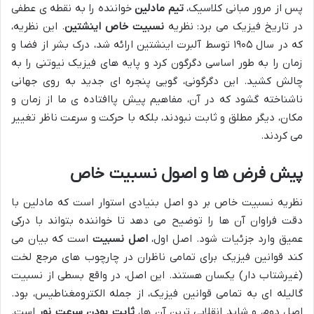
پس از مرور مبانی کلاسیک،
تیم مادلین
خواننده را به نقطه ی عطفی
در تاریخ فیزیک می برد: نظریه
نسبیت خاص اینشتین
. این نظریه،
که در سال ۱۹۰۵ توسط آلبرت اینشتین ارائه شد، درک بشر از فضا و
زمان را به طور اساسی دگرگون کرد و پایه های فیزیک نیوتنی را به
چالش کشید. این دگرگونی، گویی پنجره ای جدید به روی جهانی
ناشناخته گشود که در آن، مفاهیم پیش پاافتاده ی ما از زمان و
مکان، دیگر مطلق و ثابت نبودند، بلکه با حرکت و سرعت ناظر تغییر
می کردند.
پیش فرض ها و اصول نسبیت خاص
نظریه نسبیت خاص بر دو اصل بنیادی استوار است که مادلین با
دقت فراوان آن ها را توضیح می دهد تا خواننده بتواند با درکی
عمیق وارد جزئیات شود. اصل اول،
اصل نسبیت
است که بیان می
کند قوانین فیزیک برای تمامی ناظران در چارچوب های مرجع لخت
(غیرشتاب دار) یکسان هستند. این اصل، در واقع بسطی از نسبیت
گالیله ای به تمامی قوانین فیزیک، از جمله الکترومغناطیس، بود.
اصل دوم، و شاید انقلابی ترین آن ها،
ثابت بودن سرعت نور
است.