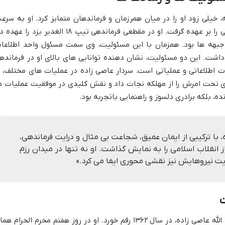
 خیلی زود او را در میان همرزمان و فرماندهان متمایز کرد. او به سرع
مدارج ترقی را طی کرد و مسئولیت های مهمی را بر عهده گرفت. او در مقطعی فرماندهی تیپ ۱۸ الغدیر یزد را 
جبهه ها بود. همزمان با این مسئولیت، وی سمت مسئول واحد اطلاعا
ز بر عهده داشت. این دو مسئولیت، نشان دهنده توانایی های بالای او در فرمانده
ت اطلاعاتی و عملیاتی است. سردار عاصی زاده در عملیات های مختلف، ب
ای تحت امرش را از مهلکه نجات داد و نقش کلیدی در موفقیت عملیات ه
نده، بلکه برادری دلسوز و راهنمایی باتجربه بود.
، با ترکیبی از ایمان عمیق، شجاعت بی مثال و درایت فرماندهی،
از انقلاب اسلامی را به نمایش گذاشت. او نه تنها در میدان رزم
ایت نیروهایش نیز نقشی محوری ایفا می کرد.»
ت
سرانجام، تقدیر الهی برای سردار شهید ذبیح الله عاصی زاده، در سال ۱۳۶۲ رقم خورد. او در روز هفتم محرم الحرام 