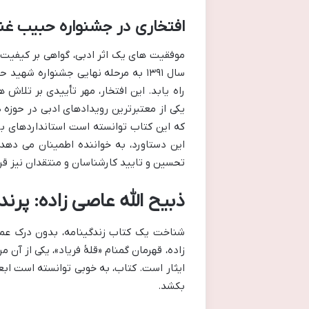
افتخاری در جشنواره حبیب غن
موفقیت های یک اثر ادبی، گواهی بر کیفیت 
سال ۱۳۹۱ به مرحله نهایی جشنواره ش
راه یابد. این افتخار، مهر تأییدی بر تلا
یکی از معتبرترین رویدادهای ادبی در حوزه
که این کتاب توانسته است استانداردهای بالا
این دستاورد، به خواننده اطمینان می دهد
تحسین و تایید کارشناسان و منتقدان نیز قرا
ذبیح الله عاصی زاده: پرند
شناخت یک کتاب زندگینامه، بدون درک عمی
زاده، قهرمان گمنام «قلۀ فریاد»، یکی از آن
ایثار است. کتاب، به خوبی توانسته است ابع
بکشد.