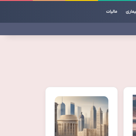
یماری
مالیات