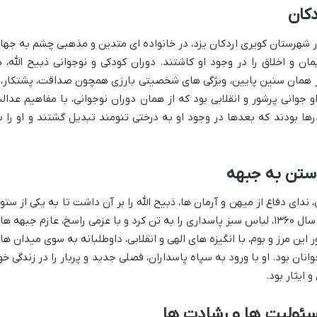
دکان
ی زاده در سال ۱۳۴۰ شمسی، در شهرستان کویری اردکان یزد، در خانواده ای متدین و مذهبی چشم به جه
مان و اخلاق را در وجود او کاشتند. دوران کودکی و نوجوانی ذبیح الله، د
از همان سنین پایین، ویژگی های شخصیتی بارزی همچون صداقت، پشتکار، 
و جوانی پرشور و انقلابی بود که از همان دوران نوجوانی، با مفاهیم عدال
ها بودند که بعدها در وجود او به درختی تنومند تبدیل گشتند و او را ب
ستن به جبهه
 ندای دفاع از میهن و آرمان ها، ذبیح الله را بر آن داشت تا به یکی از ستو
های اصلی نظام نوپای انقلاب بپیوندد. او در سال ۱۳۶۰، لباس سبز پاسداری را به تن کرد و با عزمی راسخ، عازم جبهه 
 این مرز و بوم، با انگیزه های الهی و انقلابی، داوطلبانه به سوی میدان ها
انان بود. او با ورود به سپاه پاسداران، فصلی جدید و پربار را در زندگی خو
 ایثار بود.
ئولیت ها و رشادت ها