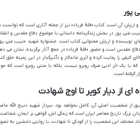
ی پور
و ارزش آن است. کتاب «قلۀ فریاد» نیز از جمله آثاری است که توانست د
هید حبیب غنی پور در بخش زندگینامه داستانی با موضوع دفاع مقدس و انقلا
ش های نویسنده و ارزش محتوایی کتاب است. جشنواره شهید حبیب غنی پور
 دفاع مقدس است و حضور «قلۀ فریاد» در جمع آثار برگزیده، نشان می ده
ی کیفی را رعایت کرده و اثری ماندگار و تأثیرگذار در این زمینه خلق کند
 که با یک اثر ادبی صرف روبرو نیست، بلکه با متنی روبرو است که مور
ر گرفته است.
ه ای از دیار کویر تا اوج شهادت
ق از شخصیت اصلی آن، کامل نخواهد بود. سردار شهید ذبیح الله عاص
 مردان بزرگ تاریخ معاصر ایران است که زندگی اش، گواهی بر ایمان، شجاعت 
اد مختلف این شخصیت را از کودکی تا شهادت، با روایتی دلنشین به تصوی