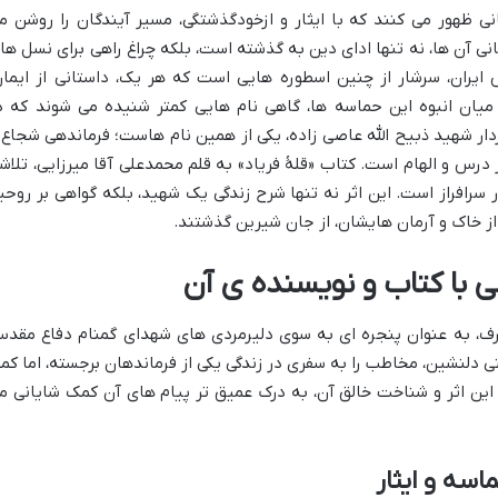
نی ظهور می کنند که با ایثار و ازخودگذشتگی، مسیر آیندگان را روشن م
انی آن ها، نه تنها ادای دین به گذشته است، بلکه چراغ راهی برای نسل ها
 ایران، سرشار از چنین اسطوره هایی است که هر یک، داستانی از ایمان
میان انبوه این حماسه ها، گاهی نام هایی کمتر شنیده می شوند که د
 سردار شهید ذبیح الله عاصی زاده، یکی از همین نام هاست؛ فرماندهی شجاع 
ر درس و الهام است. کتاب «قلۀ فریاد» به قلم محمدعلی آقا میرزایی، تلاش
 سرافراز است. این اثر نه تنها شرح زندگی یک شهید، بلکه گواهی بر روحی
از خاک و آرمان هایشان، از جان شیرین گذشتند.
ی با کتاب و نویسنده ی آن
 صرف، به عنوان پنجره ای به سوی دلیرمردی های شهدای گمنام دفاع مقد
تی دلنشین، مخاطب را به سفری در زندگی یکی از فرماندهان برجسته، اما کمت
این اثر و شناخت خالق آن، به درک عمیق تر پیام های آن کمک شایانی م
اسه و ایثار