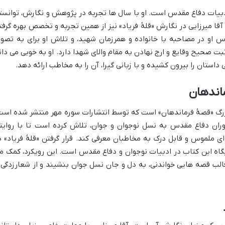
ادبیات دفاع مقدس است. او با سال ها تجربه در پژوهش و نگارش، توانست
آقا میرزایی در نگارش «قلۀ فریاد» نیز از همین تجربه و تخصص بهره گرفت
 او در مصاحبه با خانواده و همرزمان شهید، و تلاش او برای به تصوی
ت صحیح وقایع و ارج نهادن به مقام والای شهدا دارد. او به خوبی می دان
داستان را بیرون کشیده و با زبانی گیرا، آن را به مخاطب ارائه دهد.
ماندهان
بزرگ «قصۀ فرماندهان» است که توسط انتشارات سوره مهر منتشر شده است
ران دفاع مقدس به نسل نوجوان و جوان، تلاش کرده است تا با روایت
ای ملموس و قابل درک به مخاطبان معرفی کند. قرار گرفتن «قلۀ فریاد» د
گاه این کتاب در ادبیات نوجوان و دفاع مقدس است. این رویکرد، کمک م
قالب قصه هایی خواندنی، به دل و جان نسل جوان بنشیند و از شعارزدگی 