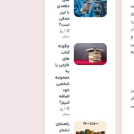
ی
مقعدی
با لیزر
ی
ممکن
،
است؟
ر
1 روز
و
پیش
ی
چگونه
ه
کتاب
های
خارجی را
به
مجموعه
شخصی
س
خود
اضافه
ر
کنیم؟
ی
1 روز
پیش
راهنمای
تشخی