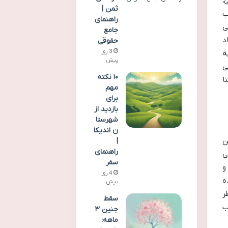
،
ثمن |
ب
راهنمای
ی
جامع
د
حقوقی
3 روز
ه
پیش
ی
۱۰ نکته
ا
مهم
برای
بازدید از
شهرستا
ن اندیکا
ن
|
راهنمای
ی
سفر
و
4 روز
ه
پیش
ر
سقط
ب
جنین ۳
ماهه: