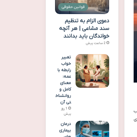
قوانین حقوقی
دعوی الزام به تنظیم
سند مشاعی | هر آنچه
خواندگان باید بدانند
2 ساعت پیش
تعبیر
خواب
رابطه با
عمه:
معنای
کامل و
روانشناخ
تی آن
1 روز
ب
پیش
ی
درمان
بیماری
های