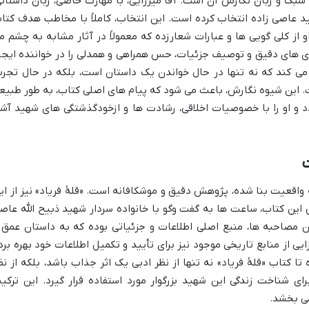
 سبک و زبان نگارش آن است. آقا میرزایی، با مهارت خاصی، زبان داستانی
ید عاصی زاده انتخاب کرده است. این انتخاب، کاملاً با مخاطب هدف کتا
و از کلی گویی ها و عبارات شعارزده که معمولاً در آثار مشابه به چشم م
زی های دقیق و توصیف جزئیات، حس همراهی و همدلی را در خواننده ایجا
ی کند که نه تنها در حال خواندن یک داستان است، بلکه در حال تجرب
. این شیوه نگارش، باعث می شود که پیام های اصلی کتاب، به طور طبیع
 و او را با خصوصیات اخلاقی، رشادت ها و ازخودگذشتگی های شهید آشن
ت
ه واقعیت بنا شده، پژوهش دقیق و موشکافانه است. «قلۀ فریاد» نیز از ای
این کتاب، ساعت ها به گفت وگو با خانواده سردار شهید ذبیح الله عاص
ین مصاحبه ها، منبع اصلی اطلاعات و جزئیاتی بوده که به داستان عمق 
یی از منابع تاریخی موجود نیز برای تأیید و تکمیل اطلاعات خود بهره برد
کتاب «قلۀ فریاد» نه تنها از نظر ادبی یک اثر جذاب باشد، بلکه از نظ
رای شناخت زندگی این شهید بزرگوار مورد استفاده قرار گیرد. این ترکی
ی بخشد.