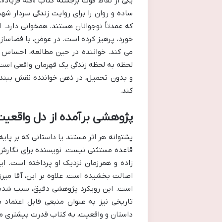
یکی از نقاط قوت برجسته کتاب «قلۀ فریاد»،
ساده و روان را برای روایت زندگی سردار شه
که عمدتاً نوجوانان هستند، همخوانی دارد. ا
خورد، پرهیز کرده است. در عوض، با فضاسا
می کند. خواننده در حین مطالعه، احساس م
لحظه به لحظه زندگی یک قهرمان واقعی است
و بدون تحمیل، در ذهن خواننده نقش ببندد
کند.
پژوهشی برآمده از دل واقعی
پشتوانه هر اثر مستند یا داستانی که بر پای
قاعده مستثنی نیست. نویسنده برای نگارش 
زاده و همرزمان نزدیک او پرداخته است. ا
اصالت بخشیده است. علاوه بر این، آقا میرزا
است. این رویکرد پژوهشی دقیق، سبب شده تا 
تاریخی نیز به عنوان منبعی قابل اعتماد ب
داستان و واقعیت، به کتاب قدرت بیشتری م