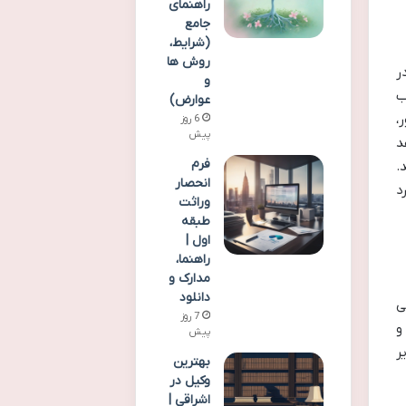
راهنمای
جامع
(شرایط،
روش ها
ر
و
ب
عوارض)
،
6 روز
پیش
د
فرم
.
انحصار
د
وراثت
طبقه
اول |
راهنما،
مدارک و
دانلود
ی
7 روز
و
پیش
ر
بهترین
وکیل در
اشراقی |