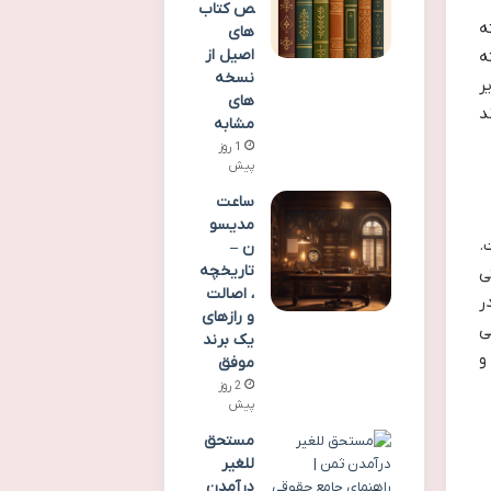
ص کتاب
ه
های
اصیل از
ه
نسخه
ر
های
د
مشابه
1 روز
پیش
ساعت
مدیسو
.
ن –
تاریخچه
ی
، اصالت
ر
و رازهای
ی
یک برند
و
موفق
2 روز
پیش
مستحق
للغیر
درآمدن