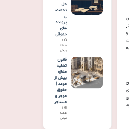
حل
تخصص
ی
ان
پرونده
ر
های
و
حقوقی
ت
1
هفته
ه
پیش
قانون
تخلیه
مغازه
پیش از
ن
موعد |
های
حقوق
موجر و
ی
مستاجر
د
1
هفته
پیش