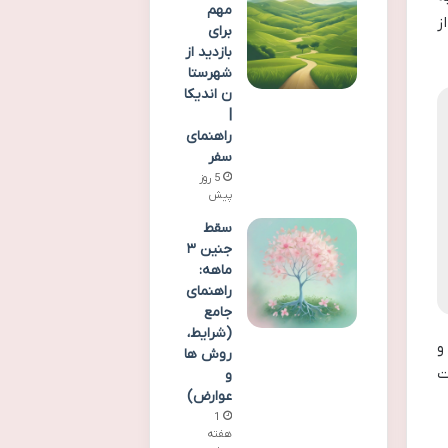
مهم
ز
برای
بازدید از
شهرستا
ن اندیکا
|
راهنمای
سفر
5 روز
پیش
سقط
جنین ۳
ماهه:
راهنمای
جامع
(شرایط،
و
روش ها
ت
و
عوارض)
1
هفته