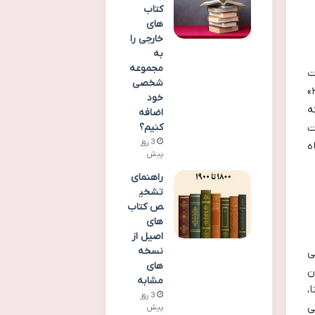
کتاب
های
خارجی را
به
مجموعه
یات
شخصی
مهرجویی در سینما آشنا می شود؛ روزهایی که او با ایده هایی تازه و روحیه ای جسورانه وارد این عرصه شد. «الماس ۳۳»
خود
ه
اضافه
ت
کنیم؟
3 روز
ه
پیش
راهنمای
تشخی
ص کتاب
های
اصیل از
نسخه
ی
های
ن
مشابه
،
3 روز
ی
پیش