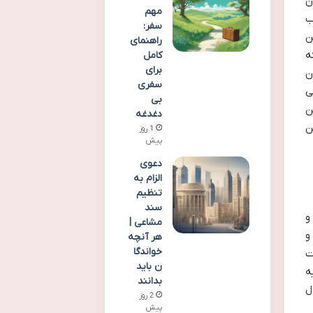
ن
مهم
ب
سفر:
ن
راهنمای
ه
کامل
برای
ن
سفری
ی
بی
ن
دغدغه
ن
1 روز
پیش
دعوی
الزام به
تنظیم
سند
 و
مشاعی |
و
هر آنچه
خواندگا
ت
ن باید
ه
بدانند
ل
2 روز
پیش