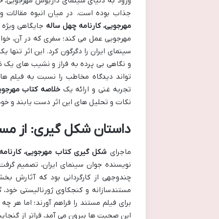
ورود به دنیای سینمای داریوش مهرجویی، خا
جذاب بوده است. در میان انبوه مقالات و 
مهرجویی، کارنامه چهل ساله
جایگاهی ویژه د
مهرجویی عمل می کند؛ سفری که در آن، خوانن
سینمای ایران را دگرگون کرد. این اثر تنها
و نگاهی بی پرده به فراز و نشیب های یک 
تواند دیدگاه مخاطب را نسبت به فیلم های
تجربه غنی و ارائه یک
خلاصه کتاب مهرجویی
نکات و تحلیل های این اثر دست یابند و خود 
داستان شکل گیری: از مستن
ماجرای
شکل گیری کتاب مهرجویی، کارنامه
نویسنده جوان سینمای ایران، تصمیم گرفت 
چندوجهی از کارگردانی بود که آثارش بخ
مستندسازانه و کنجکاوی ژورنالیستی خود، گف
برای فیلم مستند را فراهم آورند؛ اما هر چ
این صحبت ها بیرون می آمد، فراتر از گنجا