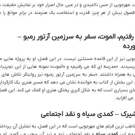
. مهرجویی از حس ناامیدی و در عین حال اصرار خود بر نمایش حقیقت د
 فصول بیش از هر چیز، قدرت و استقامت یک هنرمند در برابر موانع را ب
یم، الموت، سفر به سرزمین آرتور رمبو –
رده
ویی نیز از این قاعده مستثنی نیست. در این فصل، او به پروژه هایی م
رسیدند. «مدرسه ای که می رفتیم» و «الموت» نمونه هایی از این تجربیا
 همراه داشتند. «سفر به سرزمین آرتور رمبو» نیز روایتگر تلاش های ا
 این بخش از کتاب به خواننده نشان می دهد که مسیر هنری یک کارگردان
ی بسیاری است که به شکل گیری پختگی هنری او کمک می کند. این فصل
می افزاید.
شیرک – کمدی سیاه و نقد اجتماعی
خاطب ترین فیلم های مهرجویی است که در این فصل، به تحلیل آن پرداخت
یده این
کمدی سیاه
و نقد اجتماعی تند و تیز آن سخن می گوید. او ب