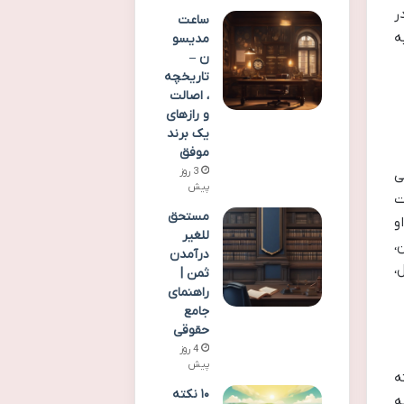
ر
ساعت
ه
مدیسو
ن –
تاریخچه
، اصالت
و رازهای
یک برند
موفق
3 روز
ی
پیش
ت
مستحق
و
للغیر
،
درآمدن
،
ثمن |
راهنمای
جامع
حقوقی
4 روز
پیش
ه
۱۰ نکته
ه