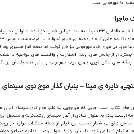
میق با مهرجویی است.
اولین قدم در کارنامه چهل ساله مهرجویی با فیلم «الماس ۳۳» برداشته شد. در این فصل، خواننده با اولین تجرب
 مورد بی مهری خود مهرجویی نیز قرار گرفت، اما نقطه آغاز مسیری بود ک
بخش، او از چالش های اولیه، انتظارات و واقعیت های مواجهه با صنع
ز ریشه های شکل گیری جهان بینی مهرجویی و تاثیر تحصیلاتش بر نگا
چی، دایره ی مینا – بنیان گذار موج نوی سینمای
 های کتاب است؛ جایی که مهرجویی به قلب موج نوی سینمای ایران م
امه اوست، بلکه به عنوان نمادی از آغاز سینمای روشنفکرانه و مستقل ایرا
 چالش های بی شمار ساخت این فیلم از جمله مشکلات تولید در روستا
 به فیلم آشنا می شود. داستان توقیف طولانی مدت «دایره مینا» و حواش