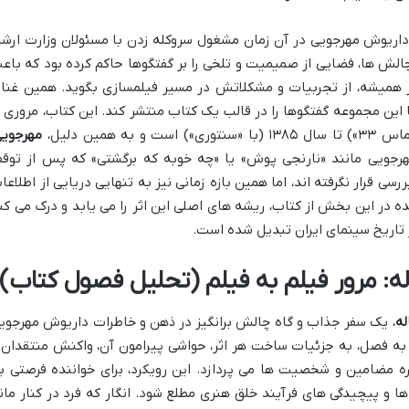
اریوش مهرجویی در آن زمان مشغول سروکله زدن با مسئولان وزارت ارشا
 چالش ها، فضایی از صمیمیت و تلخی را بر گفتگوها حاکم کرده بود که باع
 همیشه، از تجربیات و مشکلاتش در مسیر فیلمسازی بگوید. همین غنا 
 این مجموعه گفتگوها را در قالب یک کتاب منتشر کند. این کتاب، مروری ب
مهرجویی
هرجویی مانند «نارنجی پوش» یا «چه خوبه که برگشتی» که پس از توق
سی قرار نگرفته اند، اما همین بازه زمانی نیز به تنهایی دریایی از اطلاعا
ده در این بخش از کتاب، ریشه های اصلی این اثر را می یابد و درک می کن
 تاریخ سینمای ایران تبدیل شده است.
ه: مرور فیلم به فیلم (تحلیل فصول کتاب)
له
، یک سفر جذاب و گاه چالش برانگیز در ذهن و خاطرات داریوش مهرجوی
 به فصل، به جزئیات ساخت هر اثر، حواشی پیرامون آن، واکنش منتقدان 
ه مضامین و شخصیت ها می پردازد. این رویکرد، برای خواننده فرصتی ب
ا و پیچیدگی های فرآیند خلق هنری مطلع شود. انگار که فرد در کنار مان