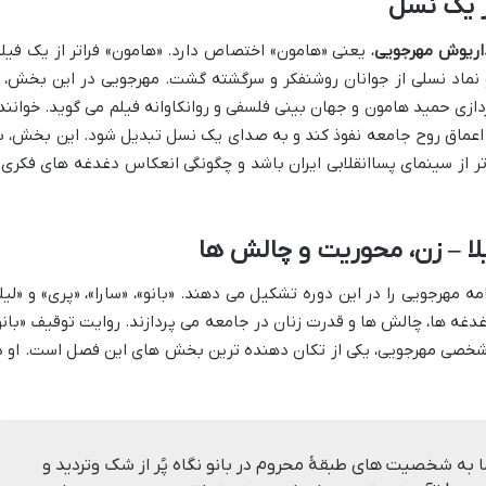
ز یک نسل
داریوش مهرجویی
، یعنی «هامون» اختصاص دارد. «هامون» فراتر از یک فیلم
نماد نسلی از جوانان روشنفکر و سرگشته گشت. مهرجویی در این بخش، ا
زی حمید هامون و جهان بینی فلسفی و روانکاوانه فیلم می گوید. خوانند
اعماق روح جامعه نفوذ کند و به صدای یک نسل تبدیل شود. این بخش، ب
تر از سینمای پساانقلابی ایران باشد و چگونگی انعکاس دغدغه های فکری 
یلا – زن، محوریت و چالش ها
 مهرجویی را در این دوره تشکیل می دهند. «بانو»، «سارا»، «پری» و «لیلا
غه ها، چالش ها و قدرت زنان در جامعه می پردازند. روایت توقیف «بانو
ه شخصی مهرجویی، یکی از تکان دهنده ترین بخش های این فصل است. او د
ه شخصیت های طبقهٔ محروم در بانو نگاه پُر از شک وتردید و