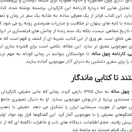
لق آثاری چون «هامون» و «گاو»، همواره برای سینما دوستان و پژوهشگرا
تحلیل هایی که درباره کارنامه این کارگردان برجسته نوشته شده، کتا
ارد. این کتاب فراتر از یک معرفی ساده، به مثابه یک سفر در زمان و ذه
ده با لایه های پنهان تر خلاقیت و مبارزات هنرمندی روبه رو می شود ک
 یک تاریخ شفاهی نیست، بلکه یک سند زنده از چالش های فیلمسازی در ایرا
ذهن خلاق است. هر ورق از این کتاب، تجربه ای از کشف و فهم است که م
 مهرجویی عمیق تر سازد. این مقاله، تلاشی است برای فشرده سازی ای
، کارنامه چهل ساله
، تا خوانندگان بتوانند در زمانی کوتاه، به مهم تری
را برای سفری دلنشین به دنیای آثار مهرجویی آماده سازند.
د تا کتابی ماندگار
 چهل ساله
به سال ۱۳۸۵ بازمی گردد، زمانی که مانی حقیقی، کارگردان
مستندی پرتره از داریوش مهرجویی بسازد. او به دنبال تصویری جامع 
ش مهمی از هویت سینمایی ایران را تشکیل می دهد. حقیقی با ذهنی
تگوهای عمیقی را با مهرجویی آغاز کرد. این گفتگوها قرار بود مواد اولی
ه پیش رفتند، حجم اطلاعات، دیدگاه های ناب و خاطرات ناگفته ای که از د
یش یک فیلم مستند دو ساعته شد.