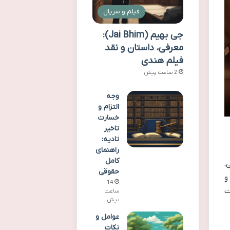
فیلم و سریال
جی بهیم (Jai Bhim):
معرفی، داستان و نقد
فیلم هندی
2 ساعت پیش
وجه
التزام و
خسارت
تاخیر
تادیه:
راهنمای
کامل
،
حقوقی
و
14
ت
ساعت
پیش
عوامل و
نکات