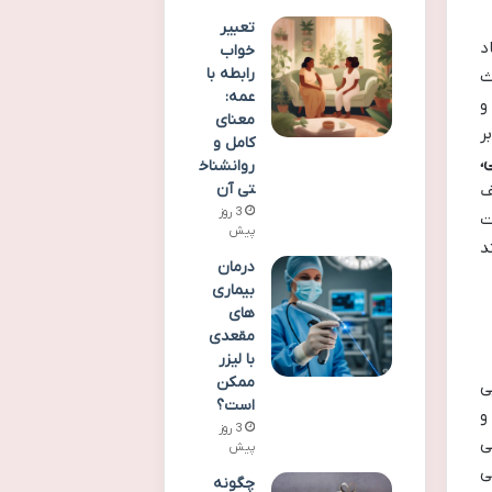
تعبیر
د
خواب
رابطه با
ث
عمه:
و
معنای
ر
کامل و
،
روانشناخ
تی آن
ف
3 روز
ت
پیش
د
درمان
بیماری
های
مقعدی
با لیزر
ممکن
ی
است؟
و
3 روز
ی
پیش
ی
چگونه