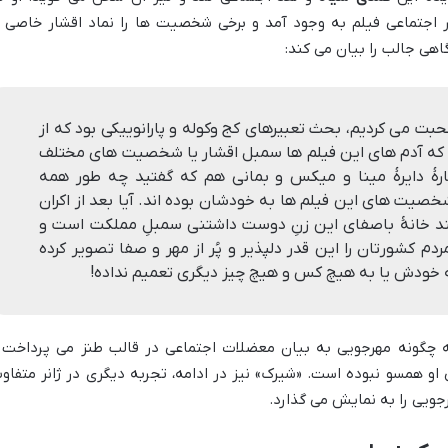
 اجتماعی فیلم به وجود آمد و برخی شخصیت ها را نماد اقشار خاصی ا
اهی جالب را بیان می کند:
صحبت می کردیم، بحث تعبیرهای کج وکوله و پارانوییکی بود که از
 که آدم های این فیلم ها سمبل اقشار یا شخصیت های مختلف
ارهٔ دایرهٔ مینا و میکس و بمانی هم که گفتید چه طور همه
یت های این فیلم ها به خودشان بوده اند. آیا بعد از اکران
د خانهٔ باصفای این زنِ دوست داشتنی سمبلِ مملکت است و
م کشورتان را این قدر دلپذیر و پُر از مهر و صفا تصویر کرده
 به خودش یا به هیچ کس و هیچ چیز دیگری تعمیم نداده!
 چگونه مهرجویی به بیان معضلات اجتماعی در قالب طنز می پرداخت 
و همسو نبوده است. «شیرک» نیز در ادامه، تجربه دیگری در ژانر متفاو
جویی را به نمایش می گذارد.