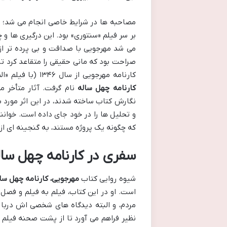
مصاحبه ها در شرایط خاصی انجام می شد؛ د
بر سر فیلم «سنتوری» بود. این درگیری ها و
می شد مهرجویی با صداقت و بی پرده تر از
صراحت بود که مانی حقیقی را متقاعد کرد تا
کارنامه مهرجویی از سال ۱۳۴۶ (با فیلم «الماس ۳۳») تا سال ۱۳۸۵ (با «سنتوری») است و به همین دلیل،
کارنامه چهل ساله
نام گرفت. آثار متأخر م
نگارش کتاب ساخته شدند، در این اثر مورد برر
و تحلیل ها را در خود جای داده است. خوانن
که چگونه یک پروژه مستند، به گنجینه ای از
سفری در کارنامه چهل سال
شیوه روایی کتاب
مهرجویی، کارنامه چهل سا
است. او در این کتاب، فیلم به فیلم و فصل
مردم، و البته دیدگاه های شخصی اش دربار
نظیر فراهم می آورد تا از پشت صحنه فیلم ه