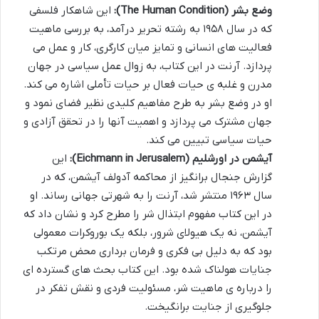
وضع بشر (The Human Condition):
این شاهکار فلسفی
که در سال ۱۹۵۸ به رشته تحریر درآمد، به بررسی ماهیت
فعالیت های انسانی و تمایز میان کارگری، کار و عمل می
پردازد. آرنت در این کتاب، به زوال عمل سیاسی در جهان
مدرن و غلبه ی حیات فعال بر حیات تأملی اشاره می کند.
او در وضع بشر به طرح مفاهیم کلیدی نظیر فضای نمود و
جهان مشترک می پردازد و اهمیت آنها را در تحقق آزادی و
حیات سیاسی تبیین می کند.
آیشمن در اورشلیم (Eichmann in Jerusalem):
این
گزارش جنجال برانگیز از محاکمه آدولف آیشمن، که در
سال ۱۹۶۳ منتشر شد، آرنت را به شهرتی جهانی رساند. او
در این کتاب مفهوم ابتذال شر را مطرح کرد و نشان داد که
آیشمن، نه یک هیولای شرور، بلکه یک بوروکرات معمولی
بود که به دلیل بی فکری و فرمان برداری محض مرتکب
جنایات هولناک شده بود. این کتاب بحث های گسترده ای
را درباره ی ماهیت شر، مسئولیت فردی و نقش تفکر در
جلوگیری از جنایت برانگیخت.