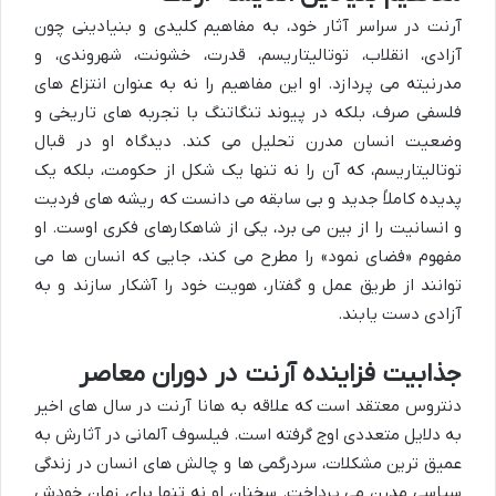
آرنت در سراسر آثار خود، به مفاهیم کلیدی و بنیادینی چون
آزادی، انقلاب، توتالیتاریسم، قدرت، خشونت، شهروندی، و
مدرنیته می پردازد. او این مفاهیم را نه به عنوان انتزاع های
فلسفی صرف، بلکه در پیوند تنگاتنگ با تجربه های تاریخی و
وضعیت انسان مدرن تحلیل می کند. دیدگاه او در قبال
توتالیتاریسم، که آن را نه تنها یک شکل از حکومت، بلکه یک
پدیده کاملاً جدید و بی سابقه می دانست که ریشه های فردیت
و انسانیت را از بین می برد، یکی از شاهکارهای فکری اوست. او
مفهوم «فضای نمود» را مطرح می کند، جایی که انسان ها می
توانند از طریق عمل و گفتار، هویت خود را آشکار سازند و به
آزادی دست یابند.
جذابیت فزاینده آرنت در دوران معاصر
دنتروس معتقد است که علاقه به هانا آرنت در سال های اخیر
به دلایل متعددی اوج گرفته است. فیلسوف آلمانی در آثارش به
عمیق ترین مشکلات، سردرگمی ها و چالش های انسان در زندگی
سیاسی مدرن می پرداخت. سخنان او نه تنها برای زمان خودش