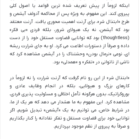
اینکه لزوماً از پیش تعریف شده ترین قواعد یا اصول کلی
پیروی کند. این مفهوم، به ویژه پس از محاکمه آدولف آیشمن و
طرح «ابتذال شر»، برای آرنت اهمیت محوری یافت. آرنت معتقد
بود که آیشمن، نه یک هیولای شرور، بلکه فردی «بی فکر»
(thoughtless) بود که توانایی قضاوت مستقل خود را از دست
داده و صرفاً از دستورات اطاعت می کرد. او به جای شرارت ریشه
ای، نوعی «نرمال بودن» وحشتناک را در آیشمن مشاهده کرد که
ناشی از ناتوانی در «تفکر» و «همدلی» بود.
«ابتذال شر» از این رو نام گرفت که آرنت شرارت را نه لزوماً در
کارهای بزرگ و هیولایی، بلکه در انجام وظایف عادی و
بوروکراتیک، بدون هرگونه تأمل اخلاقی و مسئولیت پذیری فردی،
مشاهده کرد. این مفهوم به ما هشدار می دهد که هر یک از ما،
در شرایط خاص، می توانیم به یک «آیشمن» تبدیل شویم، اگر
توانایی خود برای قضاوت مستقل و تفکر نقادانه را کنار بگذاریم
و صرفاً به پیروی از نظم موجود بپردازیم.