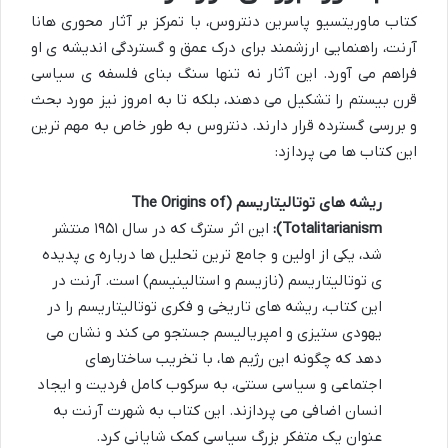
کتاب ماوریتسیو پاسرین دنتروس، با تمرکز بر آثار محوری هانا
آرنت، راهنمایی ارزشمند برای درک عمق و گستردگی اندیشه ی او
فراهم می آورد. این آثار نه تنها سنگ بنای فلسفه ی سیاسی
قرن بیستم را تشکیل می دهند، بلکه تا به امروز نیز مورد بحث
و بررسی گسترده قرار دارند. دنتروس به طور خاص به مهم ترین
این کتاب ها می پردازد:
ریشه های توتالیتاریسم (The Origins of
Totalitarianism):
این اثر سترگ که در سال ۱۹۵۱ منتشر
شد، یکی از اولین و جامع ترین تحلیل ها درباره ی پدیده
ی توتالیتاریسم (نازیسم و استالینیسم) است. آرنت در
این کتاب، ریشه های تاریخی و فکری توتالیتاریسم را در
یهودی ستیزی و امپریالیسم جستجو می کند و نشان می
دهد که چگونه این رژیم ها، با تخریب ساختارهای
اجتماعی و سیاسی سنتی، به سرکوب کامل فردیت و ایجاد
انسان اضافی می پردازند. این کتاب به شهرت آرنت به
عنوان یک متفکر بزرگ سیاسی کمک شایانی کرد.