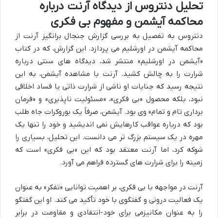
تحلیل دنتروس از دیدگاه آرنت درباره
محاکمه آیشمن و مفهوم بی فکری
دنتروس به تفصیل به بررسی گزارش جنجال برانگیز آرنت از
محاکمه آیشمن در اورشلیم می پردازد. این گزارش، که در کتاب
«آیشمن در اورشلیم» منتشر شد، دیدگاه های سنتی درباره
شرارت را به چالش کشید. آرنت با مشاهده آیشمن، به این
نتیجه رسید که جنایات او ناشی از شرارت ذاتی یا فساد اخلاقی
نبود، بلکه محصول «بی فکری»، «مسئولیت ناپذیری» و «فرمان
برداری تام و تمام» وی بود. آیشمن، صرفاً یک بوروکرات جاه طلب
بود که درباره عواقب کارهایش نمی اندیشید و خود را تنها یک
مهره در یک سیستم بزرگ تر می دانست. این تحلیل، بسیاری را
شوکه کرد، اما آرنت معتقد بود که این «بی فکری» است که
زمینه را برای شرارت های گسترده فراهم می آورد.
آرنت در مواجهه با بی فکری، بر اهمیت توانایی «تفکر» به عنوان
یک فعالیت درونی و گفتگوی با خود تأکید می کند. او این گفتگو
را به عنوان مکانیزمی برای خود-انتقادی و مقاومت در برابر