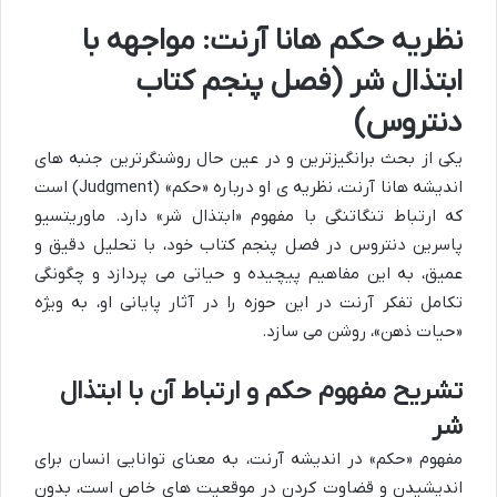
نظریه حکم هانا آرنت: مواجهه با
ابتذال شر (فصل پنجم کتاب
دنتروس)
یکی از بحث برانگیزترین و در عین حال روشنگرترین جنبه های
اندیشه هانا آرنت، نظریه ی او درباره «حکم» (Judgment) است
که ارتباط تنگاتنگی با مفهوم «ابتذال شر» دارد. ماوریتسیو
پاسرین دنتروس در فصل پنجم کتاب خود، با تحلیل دقیق و
عمیق، به این مفاهیم پیچیده و حیاتی می پردازد و چگونگی
تکامل تفکر آرنت در این حوزه را در آثار پایانی او، به ویژه
«حیات ذهن»، روشن می سازد.
تشریح مفهوم حکم و ارتباط آن با ابتذال
شر
مفهوم «حکم» در اندیشه آرنت، به معنای توانایی انسان برای
اندیشیدن و قضاوت کردن در موقعیت های خاص است، بدون