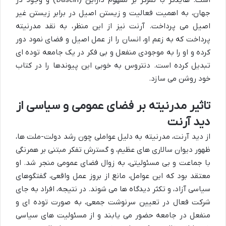
است. هایدگر با تمرکز بر مفهوم دازاین (Dasein) و وجود در
جهان، به اهمیت فعالیت و زیستن اصیل در برابر زیستن غیر
اصیل می پرداخت. آرنت نیز از این منظر، به نقد مدرنیته
پرداخت که به زعم او، انسان را از عمل اصیل و فضای نمود دور
کرده و او را به موجودی منفعل و بی فکر در یک جامعه توده ای
تبدیل کرده است. دنتروس به خوبی این پیوندها را در کتاب
خود روشن می سازد.
تاثیر مدرنیته بر فضای عمومی و سیاسی از
دید آرنت
از دید آرنت، مدرنیته به دلیل عواملی چون رشد دولت-ملت ها،
ظهور دیوان سالاری های عظیم، و گسترش تفکر مبتنی بر همرنگی
با جماعت و بی مسئولیتی، به زوال فضای عمومی منجر شد. او
معتقد بود که این عوامل، مانع از بروز عمل واقعی، گفتگوهای
سیاسی آزاد، و تکثر دیدگاه ها می شوند. در نتیجه، افراد به جای
شرکت فعال در تعیین سرنوشت جمعی، به صورت توده ای و
منفعل در جامعه حضور می یابند و از مسئولیت های سیاسی