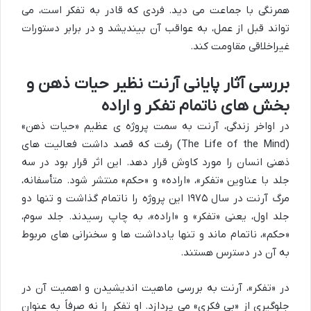
همرنگی با جماعت می دید. فردی که قادر به تفکر است، می
تواند قبل از عمل، به عواقب آن بیندیشد و در برابر دستورات
غیراخلاقی مقاومت کند.
بررسی آثار پایانی آرنت نظیر حیات ذهن و
بخش های ناتمام تفکر و اراده
در اواخر زندگی، آرنت به سمت پروژه ی عظیم «حیات ذهن»
(The Life of the Mind) رفت که قصد داشت فعالیت های
ذهنی انسان را مورد کاوش قرار دهد. این اثر قرار بود در سه
جلد با عناوین «تفکر»، «اراده» و «حکم» منتشر شود. متأسفانه،
مرگ آرنت در سال ۱۹۷۵ این پروژه را ناتمام گذاشت و تنها دو
جلد اول، یعنی «تفکر» و «اراده»، به چاپ رسیدند. جلد سوم،
«حکم»، ناتمام ماند و تنها یادداشت ها و سخنرانی های مربوط
به آن در دسترس هستند.
در «تفکر»، آرنت به بررسی ماهیت اندیشیدن و اهمیت آن در
جلوگیری از «بی فکری» می پردازد. او تفکر را نه صرفاً به عنوان