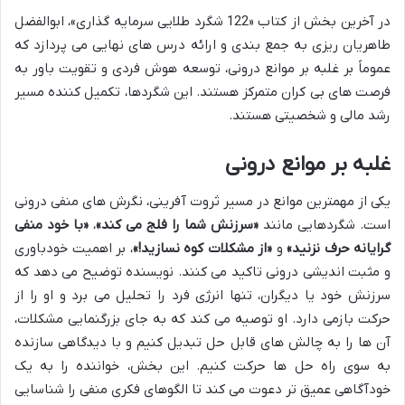
در آخرین بخش از کتاب «122 شگرد طلایی سرمایه گذاری»، ابوالفضل
طاهریان ریزی به جمع بندی و ارائه درس های نهایی می پردازد که
عموماً بر غلبه بر موانع درونی، توسعه هوش فردی و تقویت باور به
فرصت های بی کران متمرکز هستند. این شگردها، تکمیل کننده مسیر
رشد مالی و شخصیتی هستند.
غلبه بر موانع درونی
یکی از مهمترین موانع در مسیر ثروت آفرینی، نگرش های منفی درونی
است. شگردهایی مانند
«سرزنش شما را فلج می کند»
،
«با خود منفی
گرایانه حرف نزنید»
و
«از مشکلات کوه نسازید!»
، بر اهمیت خودباوری
و مثبت اندیشی درونی تاکید می کنند. نویسنده توضیح می دهد که
سرزنش خود یا دیگران، تنها انرژی فرد را تحلیل می برد و او را از
حرکت بازمی دارد. او توصیه می کند که به جای بزرگنمایی مشکلات،
آن ها را به چالش های قابل حل تبدیل کنیم و با دیدگاهی سازنده
به سوی راه حل ها حرکت کنیم. این بخش، خواننده را به یک
خودآگاهی عمیق تر دعوت می کند تا الگوهای فکری منفی را شناسایی