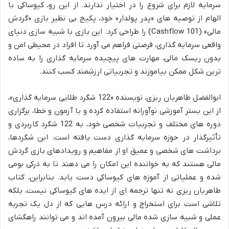
سرمایه لازم برای شروع را در اختیار ندارند. از این رو، کیوساکی با
الهام از توصیه های «پدر پولدار» خود، پکیج بی نظیر بازی «گردش
مالی» (Cashflow 101) را طراحی کرد. این بازی با شبیه سازی دنیای
واقعی سرمایه گذاری، فرصتی فراهم می آورد تا افراد در محیطی امن و
بدون ریسک مالی، مهارت های پیچیده سرمایه گذاری را به ساده
ترین شکل ممکن بیاموزند و تجربیاتی ارزشمند کسب کنند.
ابوالفضل طاهریان ریزی، نویسنده «122 شگرد طلایی سرمایه گذاری»،
از این بستر آموزشی نوآورانه استفاده کرده و با آزمون و خطا، برگزاری
دوره های مختلف و تجربیات شخصی خود، به 122 شگرد کاربردی و
تأثیرگذار در حوزه سرمایه گذاری دست یافته است. این شگردها،
برداشت های شخصی و عمیق او از مفاهیم و رویدادهای بازی گردش
مالی هستند که به خواننده این امکان را می دهند تا به درکی بومی
شده و عملیاتی از آموزه های کیوساکی دست یابد. بنابراین، کتاب
طاهریان ریزی نه تنها ترجمه ای از ایده های کیوساکی نیست، بلکه
تلاشی است برای استخراج و ارائه درس هایی که از دل یک تجربه
عملی و شبیه سازی شده مالی بیرون آمده اند و می توانند راهگشای