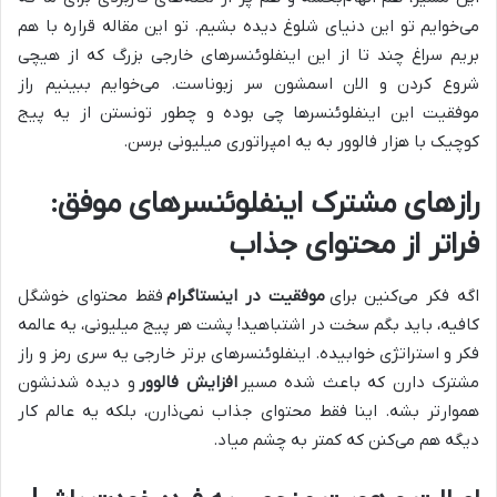
می‌خوایم تو این دنیای شلوغ دیده بشیم. تو این مقاله قراره با هم
بریم سراغ چند تا از این اینفلوئنسرهای خارجی بزرگ که از هیچی
شروع کردن و الان اسمشون سر زبوناست. می‌خوایم ببینیم راز
موفقیت این اینفلوئنسرها چی بوده و چطور تونستن از یه پیج
کوچیک با هزار فالوور به یه امپراتوری میلیونی برسن.
رازهای مشترک اینفلوئنسرهای موفق:
فراتر از محتوای جذاب
اگه فکر می‌کنین برای
موفقیت در اینستاگرام
فقط محتوای خوشگل
کافیه، باید بگم سخت در اشتباهید! پشت هر پیج میلیونی، یه عالمه
فکر و استراتژی خوابیده. اینفلوئنسرهای برتر خارجی یه سری رمز و راز
مشترک دارن که باعث شده مسیر
افزایش فالوور
و دیده شدنشون
هموارتر بشه. اینا فقط محتوای جذاب نمی‌ذارن، بلکه یه عالم کار
دیگه هم می‌کنن که کمتر به چشم میاد.