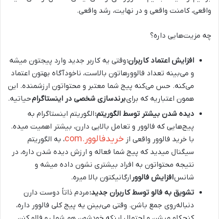
واقعی، کامنت واقعی و در نهایت، رشد واقعی.
چه مزیت‌هایی داره؟
افزایش اعتماد کاربران:
وقتی یه کاربر جدید وارد پیجتون میشه
و می‌بینه تعداد فالوورهاتون بالاست، ناخودآگاه بهتون اعتماد
می‌کنه. حس می‌کنه پیج شما معتبر و محتواتون ارزشمنده. این
همون اعتباریه که برای
برندسازی شخصی در اینستاگرام
حیاتیه.
دیده شدن بیشتر توسط الگوریتم:
الگوریتم اینستاگرام به
پیج‌هایی که فالوور و تعامل بالایی دارن، بیشتر اهمیت میده.
خريدفالوور.com
با خرید فالوور واقعی از
، به الگوریتم
سیگنال میدید که پیج شما فعاله و ارزش دیده شدن داره، در
نتیجه محتواتون به افراد بیشتری نشون داده میشه و
شانس
افزایش فالوور
ارگانیکتون بالا میره.
تشویق به فالو توسط کاربران جدید:
مردم ذاتاً دوست دارن
دنباله‌روی جمع باشن. وقتی می‌بینن یه پیج کلی فالوور داره،
کنجکاو میشن و احتمال اینکه خودشون هم شما رو فالو کنن