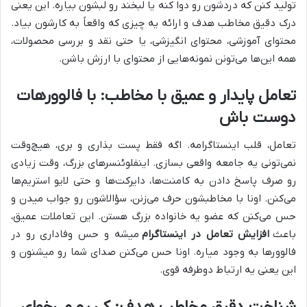
تولید کنن که دردشون رو دوا کنه یا لبخند رو لبشون بیاره. این یعنی
درک دقیق مخاطب هدف و ارائه یه چیزی که واقعاً به کارشون بیاد.
محتوای آموزشی، محتوای انگیزشی، یا حتی نقد و بررسی محصولات،
همه این‌ها می‌تونن نمونه‌هایی از محتوای با ارزش باشن.
تعامل پایدار و عمیق با مخاطب: با فالوورهات
دوست باش
تعامل، قلب اینستاگرامه. اگه فقط پست بذاری و بری، هیچ‌وقت
نمی‌تونی یه جامعه واقعی بسازی. اینفلوئنسرهای بزرگ، وقت زیادی
رو صرف پاسخ دادن به کامنت‌ها، دایرکت‌ها و حتی لایو استریم‌ها
می‌کنن. اونا با مخاطبشون حرف می‌زنن، سؤالاشون رو جواب میدن و
حس می‌کنن که عضو یه خانواده بزرگ هستن. این تعاملات عمیق،
باعث
افزایش تعامل در اینستاگرام
میشه و حس وفاداری رو در
فالوورها به وجود میاره. اونا حس می‌کنن صدای شما رو میشنون و
این یعنی یه ارتباط دوطرفه قوی.