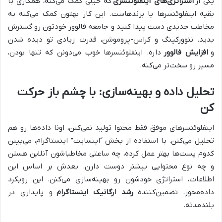
یکی از
استراتژی‌های اینفلوئنسری
که خیلی کمک می‌کنه، همکاری با
بقیه اینفلوئنسرها یا برندهاست. این کار بهتون کمک می‌کنه به
مخاطب جدیدی دست پیدا کنید و جامعه فالوور خودتون رو گسترش
بدید. نتوورکینگ و کراس-پروموشن، قدرت زیادی تو دیده شدن
و
افزایش فالوور
داره. اینفلوئنسرها خوب می‌دونن که تنها بودن،
مسیر رو سخت‌تر می‌کنه.
تحلیل داده و بهینه‌سازی: با چشم باز حرکت
کن
اینفلوئنسرهای موفق فقط محتوا تولید نمی‌کنن، اونا داده‌ها رو هم
تحلیل می‌کنن. با استفاده از بخش “اینسایت” اینستاگرام، می‌بینن
کدوم پست‌ها بهتر عمل کرده، چه ساعتی مخاطباشون آنلاین هستن
و چه نوع محتوایی بیشتر دوست دارن. بعدش بر اساس این
اطلاعات، استراتژی خودشون رو بهینه‌سازی می‌کنن. این رویکرد
داده‌محور، تضمین‌کننده
رشد ارگانیک اینستاگرام
و پایداری در
بلندمدته.