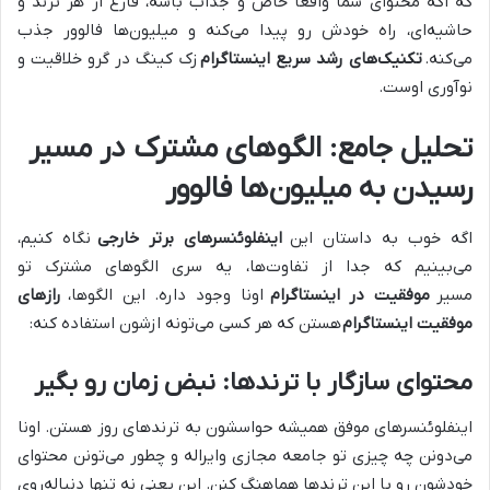
که اگه محتوای شما واقعاً خاص و جذاب باشه، فارغ از هر ترند و
حاشیه‌ای، راه خودش رو پیدا می‌کنه و میلیون‌ها فالوور جذب
می‌کنه.
تکنیک‌های رشد سریع اینستاگرام
زک کینگ در گرو خلاقیت و
نوآوری اوست.
تحلیل جامع: الگوهای مشترک در مسیر
رسیدن به میلیون‌ها فالوور
اگه خوب به داستان این
اینفلوئنسرهای برتر خارجی
نگاه کنیم،
می‌بینیم که جدا از تفاوت‌ها، یه سری الگوهای مشترک تو
مسیر
موفقیت در اینستاگرام
اونا وجود داره. این الگوها،
رازهای
موفقیت اینستاگرام
هستن که هر کسی می‌تونه ازشون استفاده کنه:
محتوای سازگار با ترندها: نبض زمان رو بگیر
اینفلوئنسرهای موفق همیشه حواسشون به ترندهای روز هستن. اونا
می‌دونن چه چیزی تو جامعه مجازی وایراله و چطور می‌تونن محتوای
خودشون رو با این ترندها هماهنگ کنن. این یعنی نه تنها دنباله‌روی