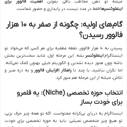
میشه تو ذهن مخاطب باقی بمونن.
اهمیت فالوور برای
اینفلوئنسرها
فقط در عدد نیست، در پایداری و حضور شماست.
گام‌های اولیه: چگونه از صفر به ۱۰ هزار
فالوور رسیدن؟
رسیدن به ۱۰ هزار فالوور، نقطه عطفیه برای هر کسی که می‌خواد تو
اینستاگرام
اینفلوئنسر
بشه. این مرحله اول، شاید سخت‌ترین بخش
باشه چون هنوز دیده نشدین و الگوریتم خیلی بهتون کمک نمی‌کنه.
اما نگران نباشید، با چند تا
راهکار افزایش فالوور
و یه ذره صبر و
تلاش، میشه از این مرحله هم عبور کرد.
انتخاب حوزه تخصصی (Niche): یه قلمرو
برای خودت بساز
اینستاگرام یه دریای بی‌کرانه محتواست. اگه تو همه چیز حرف بزنی،
تو هیچ چیز متخصص نمیشی. باید یه حوزه تخصصی برای خودت