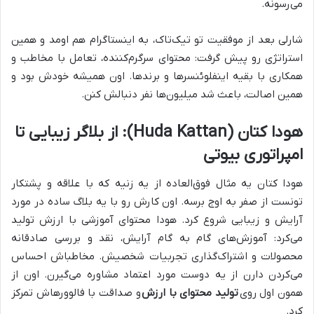
می‌رسونه.
شارلی بعد از موفقیت تو تیک‌تاک، به اینستاگرام هم اومد و همین
استراتژی رو پیش گرفت: محتوای سرگرم‌کننده، تعامل با مخاطب و
همکاری با بقیه اینفلوئنسرها و برندها. اون همیشه خودش بود و
همین اصالت، باعث شد میلیون‌ها نفر دنبالش کنن.
هودا کتان (Huda Kattan): از بلاگر زیبایی تا
امپراتوری بیوتی
هودا کتان یه مثال فوق‌العاده از یه زنیه که با علاقه و پشتکار
تونست از صفر به اوج برسه. اون کارش رو با یه بلاگ ساده در مورد
آرایش و زیبایی شروع کرد. هودا محتوای آموزشی با ارزش تولید
می‌کرد: آموزش‌های گام به گام آرایش، نقد و بررسی صادقانه
محصولات و اشتراک‌گذاری تجربیات شخصیش. مخاطباش احساس
می‌کردن دارن از یه دوست مورد اعتماد مشاوره می‌گیرن. اون از
همون اول روی
تولید محتوای با ارزش
و صداقت با فالوورهاش تمرکز
کرد.