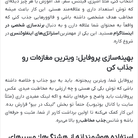
انتخاب کنی، مثلاً آشپزی، فیتنس، سفر، مد، آموزش یا هر چیز دیگه‌ای
که توش استعداد داری و علاقه‌مند هستی. این کار باعث میشه
مخاطب هدف مشخصی داشته باشی و فالوورهایی جذب کنی که
واقعاً به محتوای شما علاقه دارن و به دنبال
برندسازی شخصی در
اینستاگرام
هستید. این یکی از مهمترین
استراتژی‌های اینفلوئنسری
در
شروع کاره.
بهینه‌سازی پروفایل: ویترین مغازه‌ات رو
جذاب کن
پروفایل شما، ویترین پیجتونه. باید یه بیو جذاب و خلاصه داشته
باشی که توش بگی کی هستی و چه ارزشی به مخاطبت میدی. عکس
پروفایلت باید واضح و حرفه‌ای باشه و اگه لینک مفیدی داری (مثلاً
سایت یا کانال یوتیوب)، حتماً تو بخش “لینک در بیو” قرارش بده.
این کار کمک می‌کنه تا اولین برداشت کاربر از شما، مثبت و حرفه‌ای
باشه و شانس
جذب مخاطب
رو بالا می‌بره.
استفاده هوشمندانه از هشتگ‌ها: مسیرهای