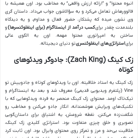
انبوه محتوا” و “ارائه ارزش واقعی” به مخاطب بود. اون همیشه با
فالوورهاش تعامل می‌کرد و به سؤالاشون جواب می‌داد. داستان گری
وی نشون میده که پشتکار، حضور فعال و مداوم، و یه دیدگاه
بلندمدت چقدر برای
کسب درآمد از اینستاگرام (برای اینفلوئنسرها)
و
ساختن یه امپراتوری محتوا مهمه. اون یه الگوی عالی
برای
استراتژی‌های اینفلوئنسری
تو دنیای دیجیتاله.
زک کینگ (Zach King): جادوگر ویدئوهای
کوتاه
زک کینگ یه استاد خلاقیته. اون با ویدئوهای کوتاه و جادوییش تو
Vine (پلتفرم ویدیویی قدیمی) معروف شد و بعد به اینستاگرام و
تیک‌تاک اومد. محتوای زک کینگ منحصر به فرده: ویدئوهایی که با
تکنیک‌های ویرایش هوشمندانه، انگار جادو می‌کنن و مخاطب رو
شگفت‌زده می‌کنن. نقطه شروعش، یه اشتیاق برای داستان‌گویی
تصویری و خلق چیزی متفاوت بود. استراتژی کلیدی زک کینگ،
خلاقیت بی‌حد و مرز و تمرکز روی محتوای وایرال بود. اون ثابت کرد