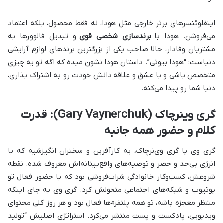
اینفلوئنسرهای برتر خارجی مثل هودا، نه فقط محصول، بلکه اعتماد
می‌فروشن. هودا با
برندسازی شخصی قوی
و تبدیل فالوورها به
مشتریان وفادار، حالا صاحب یکی از بزرگترین برندهای لوازم آرایشی
دنیاست: “هودا بیوتی”. داستان هودا نشون میده که اگه تو یه چیزی
متخصص باشی و با عشق و علاقه دانش خودت رو به اشتراک بذاری،
دنیا شما رو پیدا می‌کنه.
گری وینرچاک (Gary Vaynerchuk): قدرت
کلام و حضور همه جانبه
گری وی یا گری وی‌نرچاک، یه کارآفرین و سخنران انگیزشیه که با
انرژی بی‌حد و حصر و توصیه‌های واقع‌بینانه‌اش معروف شده. نقطه
شروعش، کسب‌وکار خانوادگی شراب‌فروشی بود که با حضور فعال تو
یوتیوب و شبکه‌های اجتماعی متحولش کرد. گری وی به جای اینکه
منتظر معجزه باشه، تو همه پلتفرم‌ها فعال بود و هر روز کلی محتوای
ویدیویی، پادکست و پست منتشر می‌کرد. استراتژی اصلیش “تولید