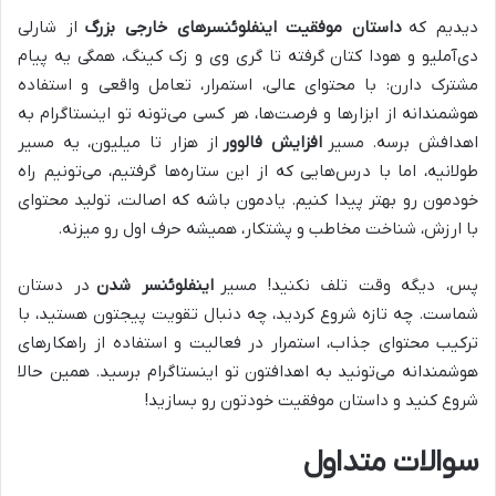
دیدیم که
داستان موفقیت اینفلوئنسرهای خارجی بزرگ
از شارلی
دی‌آملیو و هودا کتان گرفته تا گری وی و زک کینگ، همگی یه پیام
مشترک دارن: با محتوای عالی، استمرار، تعامل واقعی و استفاده
هوشمندانه از ابزارها و فرصت‌ها، هر کسی می‌تونه تو اینستاگرام به
اهدافش برسه. مسیر
افزایش فالوور
از هزار تا میلیون، یه مسیر
طولانیه، اما با درس‌هایی که از این ستاره‌ها گرفتیم، می‌تونیم راه
خودمون رو بهتر پیدا کنیم. یادمون باشه که اصالت، تولید محتوای
با ارزش، شناخت مخاطب و پشتکار، همیشه حرف اول رو میزنه.
پس، دیگه وقت تلف نکنید! مسیر
اینفلوئنسر شدن
در دستان
شماست. چه تازه شروع کردید، چه دنبال تقویت پیجتون هستید، با
ترکیب محتوای جذاب، استمرار در فعالیت و استفاده از راهکارهای
هوشمندانه می‌تونید به اهدافتون تو اینستاگرام برسید. همین حالا
شروع کنید و داستان موفقیت خودتون رو بسازید!
سوالات متداول