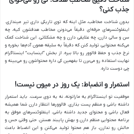
شناخت دقیق مخاطب هدف: کی رو می‌خوای
جذب کنی؟
بدون شناخت مخاطب، مثل اینه که توی تاریکی داری تیر میندازی.
اینفلوئنسرهای حرفه‌ای دقیقاً می‌دونن مخاطب هدفشون کیه، چه
سن و سالی دارن، چه علایقی دارن و چه مشکلاتی. این شناخت کمک
می‌کنه محتوایی تولید کنن که دقیقاً به سلیقه همون آدم‌ها بخوره و
نرخ جذب و حفظ فالوور رو بالا ببره. از بخش “اینسایت” اینستاگرام
نهایت استفاده رو می‌برن تا بفهمین کی داره محتواشون رو می‌بینه و
چی دوست داره.
استمرار و انضباط: یک روز در میون نیست!
موفقیت تو اینستاگرام یه ماراتونه، نه یه دوی سرعت. باید استمرار
داشته باشی و منظم پست بذاری. فالوورها انتظار دارن شما همیشه
فعال باشی و محتوای جدید داشته باشی. اینفلوئنسرهای موفق یه
برنامه محتوایی منظم دارن و بهش پایبند هستن. حتی وقتی حس و
حالش رو ندارن، باز هم محتوا تولید می‌کنن و این انضباط باعث