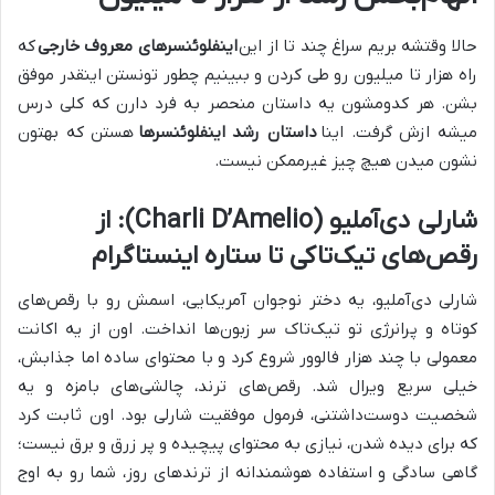
حالا وقتشه بریم سراغ چند تا از این
اینفلوئنسرهای معروف خارجی
که
راه هزار تا میلیون رو طی کردن و ببینیم چطور تونستن اینقدر موفق
بشن. هر کدومشون یه داستان منحصر به فرد دارن که کلی درس
میشه ازش گرفت. اینا
داستان رشد اینفلوئنسرها
هستن که بهتون
نشون میدن هیچ چیز غیرممکن نیست.
شارلی دی‌آملیو (Charli D’Amelio): از
رقص‌های تیک‌تاکی تا ستاره اینستاگرام
شارلی دی‌آملیو، یه دختر نوجوان آمریکایی، اسمش رو با رقص‌های
کوتاه و پرانرژی تو تیک‌تاک سر زبون‌ها انداخت. اون از یه اکانت
معمولی با چند هزار فالوور شروع کرد و با محتوای ساده اما جذابش،
خیلی سریع ویرال شد. رقص‌های ترند، چالشی‌های بامزه و یه
شخصیت دوست‌داشتنی، فرمول موفقیت شارلی بود. اون ثابت کرد
که برای دیده شدن، نیازی به محتوای پیچیده و پر زرق و برق نیست؛
گاهی سادگی و استفاده هوشمندانه از ترندهای روز، شما رو به اوج