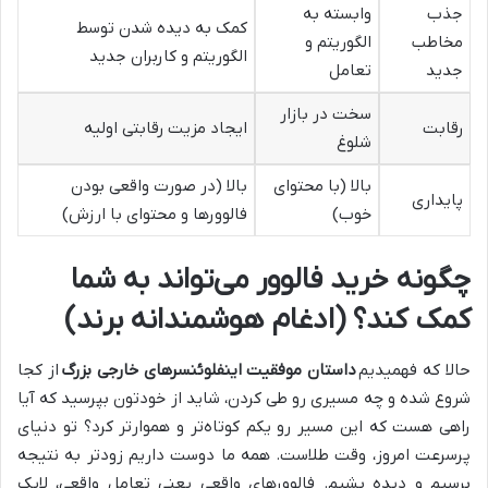
جذب
وابسته به
کمک به دیده شدن توسط
مخاطب
الگوریتم و
الگوریتم و کاربران جدید
جدید
تعامل
سخت در بازار
رقابت
ایجاد مزیت رقابتی اولیه
شلوغ
بالا (با محتوای
بالا (در صورت واقعی بودن
پایداری
خوب)
فالوورها و محتوای با ارزش)
چگونه خرید فالوور می‌تواند به شما
کمک کند؟ (ادغام هوشمندانه برند)
حالا که فهمیدیم
داستان موفقیت اینفلوئنسرهای خارجی بزرگ
از کجا
شروع شده و چه مسیری رو طی کردن، شاید از خودتون بپرسید که آیا
راهی هست که این مسیر رو یکم کوتاه‌تر و هموارتر کرد؟ تو دنیای
پرسرعت امروز، وقت طلاست. همه ما دوست داریم زودتر به نتیجه
برسیم و دیده بشیم. فالوورهای واقعی یعنی تعامل واقعی، لایک