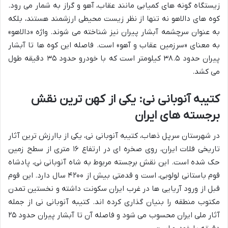
زیستگاه گونه های کمیابی مانند عقاب، آهو و گراز به شمار می رود.
کوه های دالاهو نه تنها از نظر زیست محیطی ارزشمند هستند، بلکه
به عنوان سرچشمه آبشار پیران نیز شناخته می شوند. واژه «دالاهو»
به معنای «سرزمین عقاب و آهو» است. فاصله این کوه ها تا آبشار
پیران حدود ۳۸.۵ کیلومتر است که با خودرو حدود ۳۵ دقیقه طول
می کشد.
کتیبه آنوبانی نی: یکی از کهن ترین نقش
برجسته های ایران
در شهرستان سرپل ذهاب، کتیبه آنوبانی نی، یکی از باارزش ترین آثار
تاریخی فلات ایران، روی صخره ای در ارتفاع ۱۶ متری از سطح زمین
حک شده است. این نقش برجسته مربوط به شاه آنوبانی نی، پادشاه
قوم باستانی لولوبی، است و قدمتی بیش از ۴۲۰۰ سال دارد. این قوم
قبل از ورود آریایی ها در غرب ایران سکونت داشته و نخستین تمدن
مکتوب منطقه را بنیان گذاری کرده اند. کتیبه آنوبانی نی از جمله
آثار ملی ایران محسوب می شود و فاصله آن تا آبشار پیران حدود ۲۵