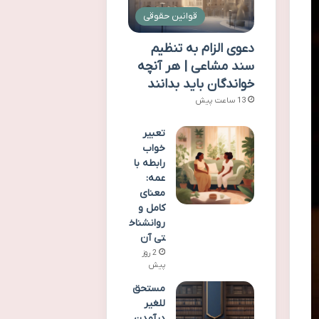
قوانین حقوقی
دعوی الزام به تنظیم
سند مشاعی | هر آنچه
خواندگان باید بدانند
13 ساعت پیش
تعبیر
خواب
رابطه با
عمه:
معنای
کامل و
روانشناخ
تی آن
2 روز
پیش
مستحق
للغیر
درآمدن