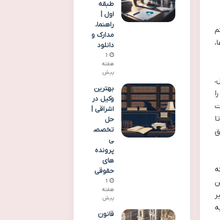
طبقه
اول |
راهنما،
م
مدارک و
،
دانلود
1
هفته
پیش
،
بهترین
ا
وکیل در
ت
اشراقی |
ا
حل
تخصص
ق
ی
پرونده
های
ه
حقوقی
ن
1
هفته
ر
پیش
ه
قانون