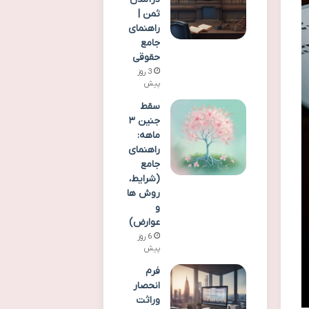
ثمن |
راهنمای
جامع
حقوقی
3 روز
پیش
سقط
جنین ۳
ماهه:
راهنمای
جامع
(شرایط،
روش ها
و
عوارض)
6 روز
پیش
فرم
انحصار
وراثت