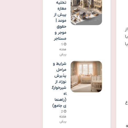
تخلیه
مغازه
پیش از
موعد |
حقوق
ز
موجر و
ا
مستاجر
ا
1
هفته
پیش
شرایط و
مراحل
پذیرش
نوزاد از
شیرخوارگ
اه
(راهنما
ع
ی جامع)
2
هفته
پیش
ه