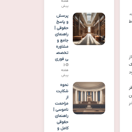
هفته
پیش
.
پرسش
ط
و پاسخ
حقوقی |
راهنمای
جامع و
مشاوره
تخصص
 مجاز
ی فوری
ک
3
هفته
د
پیش
نحوه
ر
شکایت
ن
از
ر
مزاحمت
ناموسی |
راهنمای
حقوقی
کامل و