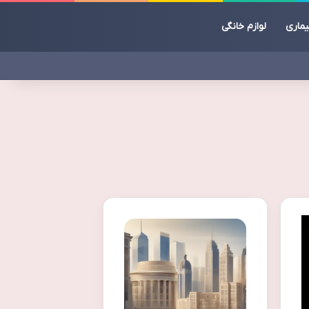
یماری
لوازم خانگی