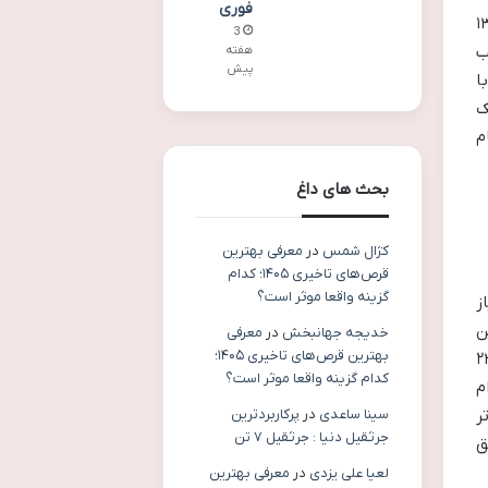
فوری
ر مورد چک مشروط، مربوط به جنبه کیفری آن است. بر اساس بندهای الف و دال ماده ۱۳
3
ب
هفته
پیش
ا
ک
م
بحث های داغ
کژال شمس
در
معرفی بهترین
قرص‌های تاخیری ۱۴۰۵؛ کدام
گزینه واقعا موثر است؟
از
ن
خدیجه جهانبخش
در
معرفی
بهترین قرص‌های تاخیری ۱۴۰۵؛
ترین آن ها این است که چک نباید مشروط باشد. بر اساس بند الف ماده ۲۳
کدام گزینه واقعا موثر است؟
م
سینا ساعدی
در
پرکاربردترین
ر
جرثقیل دنیا : جرثقیل ۷ تن
ق
لعیا علی یزدی
در
معرفی بهترین