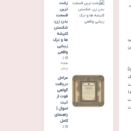
زشت
ت
ترین
قسمت
بدن زن:
شکستن
کلیشه
ی
ها و درک
زیبایی
ن
واقعی
2
هفته
پیش
ً
ک
مراحل
دریافت
ت
گواهی
ا
فوت از
ت
ثبت
ت
احوال |
راهنمای
کامل
2