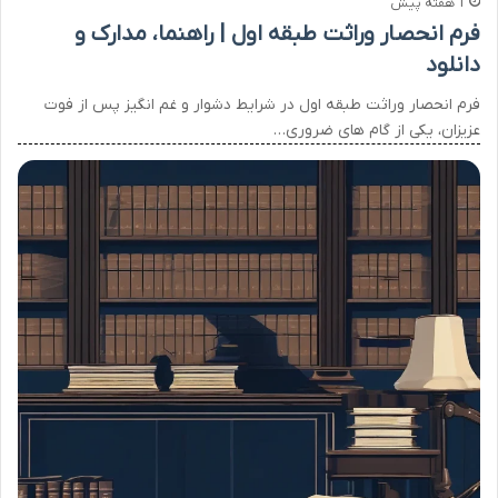
1 هفته پیش
فرم انحصار وراثت طبقه اول | راهنما، مدارک و
دانلود
فرم انحصار وراثت طبقه اول در شرایط دشوار و غم انگیز پس از فوت
عزیزان، یکی از گام های ضروری…