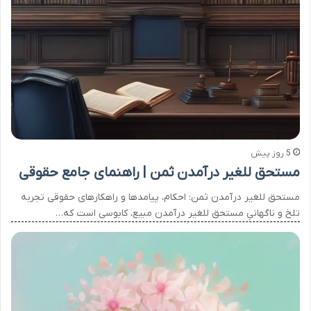
5 روز پیش
مستحق للغیر درآمدن ثمن | راهنمای جامع حقوقی
مستحق للغیر درآمدن ثمن: احکام، پیامدها و راهکارهای حقوقی تجربه
تلخ و ناگهانیِ مستحق للغیر درآمدن مبیع، کابوسی است که…