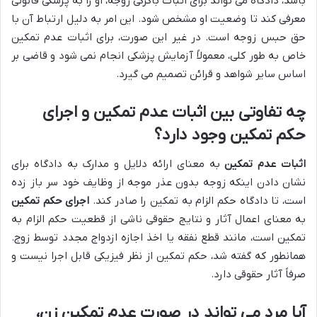
باشد، دادگاه می تواند برای اثبات باکرگی زوجه، او را به پزشکی قانونی
معرفی کند تا وضعیت او مشخص شود. این امر به دلیل ارتباط آن با
حق حبس زوجه است. در غیر این صورت، برای اثبات عدم تمکین
خاص به طور کلی، معمولاً آزمایش پزشکی انجام نمی شود و قاضی بر
اساس سایر شواهد و قرائن تصمیم می گیرد.
چه تفاوتی بین اثبات عدم تمکین و اجرای
حکم تمکین وجود دارد؟
اثبات عدم تمکین
به معنای ارائه دلایل و مدارک به دادگاه برای
نشان دادن اینکه زوجه بدون عذر موجه از وظایف خود سر باز زده
است، تا دادگاه حکم الزام به تمکین را صادر کند.
اجرای حکم تمکین
به معنای اعمال آثار و نتایج حقوقی ناشی از قطعیت حکم الزام به
تمکین است، مانند قطع نفقه یا اخذ اجازه ازدواج مجدد توسط زوج.
همانطور که گفته شد، حکم تمکین از نظر فیزیکی قابل اجرا نیست و
صرفاً آثار حقوقی دارد.
آیا مرد می تواند در صورت عدم تمکین زن،