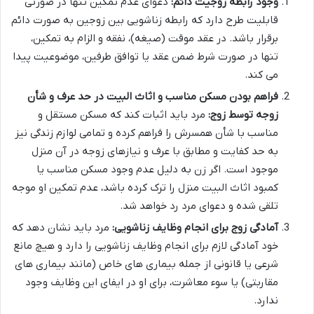
وجود رابطه زوجیت دائم:
دعوای عدم تمکین تنها در صورتی
قابلیت طرح دارد که رابطه زناشویی بین زوجین به صورت دائم
برقرار باشد. در عقد موقت (صیغه)، نفقه و الزام به تمکین،
تنها در صورت شرط ضمن عقد یا توافق طرفین، موضوعیت پیدا
می کند.
فراهم بودن مسکن مناسب و اثاث البیت در حد عرف و شأن
زوجه توسط زوج:
مرد باید اثبات کند که مسکن مستقل و
مناسب با شأن همسرش را فراهم کرده و تمامی لوازم زندگی نیز
به حد کفایت و مطابق با عرف و نیازهای زوجه در آن منزل
موجود است. اگر زن به دلیل عدم وجود مسکن مناسب یا
کمبود اثاث البیت منزل را ترک کرده باشد، عدم تمکین او موجه
تلقی شده و دعوای مرد رد خواهد شد.
آمادگی زوج برای انجام وظایف زناشویی:
مرد باید نشان دهد که
خود آمادگی لازم برای انجام وظایف زناشویی را دارد و هیچ مانع
شرعی یا قانونی از جمله بیماری های خاص (مانند بیماری های
مقاربتی) یا سوء معاشرت، برای او در ایفای این وظایف وجود
ندارد.