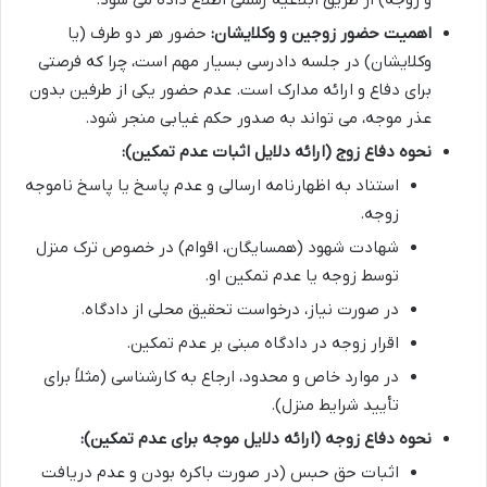
اهمیت حضور زوجین و وکلایشان:
حضور هر دو طرف (یا
وکلایشان) در جلسه دادرسی بسیار مهم است، چرا که فرصتی
برای دفاع و ارائه مدارک است. عدم حضور یکی از طرفین بدون
عذر موجه، می تواند به صدور حکم غیابی منجر شود.
نحوه دفاع زوج (ارائه دلایل اثبات عدم تمکین):
استناد به اظهارنامه ارسالی و عدم پاسخ یا پاسخ ناموجه
زوجه.
شهادت شهود (همسایگان، اقوام) در خصوص ترک منزل
توسط زوجه یا عدم تمکین او.
در صورت نیاز، درخواست تحقیق محلی از دادگاه.
اقرار زوجه در دادگاه مبنی بر عدم تمکین.
در موارد خاص و محدود، ارجاع به کارشناسی (مثلاً برای
تأیید شرایط منزل).
نحوه دفاع زوجه (ارائه دلایل موجه برای عدم تمکین):
اثبات حق حبس (در صورت باکره بودن و عدم دریافت