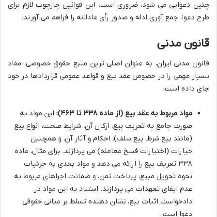
چنین دعوایی می شود، ضروری است. این قوانین چارچوب لازم برای
طرح دعوا، جمع آوری ادله و صدور رأی عادلانه را فراهم می آورند.
قانون مدنی
قانون مدنی ایران، به عنوان اصلی ترین منبع حقوق خصوصی، مفاد
بسیار مهمی را در خصوص عقد بیع و قواعد عمومی قراردادها در خود
جای داده است:
مواد مربوط به عقد بیع (از ماده ۳۳۸ تا ۴۶۳):
این مواد به
صورت جامع به تعریف بیع، ارکان آن، شرایط صحت، انواع بیع
(مانند بیع شرط، بیع سلف)، احکام و آثار آن، و همچنین
خیارات (اختیارات فسخ معامله) می پردازند. برای مثال، ماده
۳۳۸ تعریف بیع را ارائه می دهد و مواد بعدی به جزئیات
نحوه تحویل مبیع، پرداخت ثمن، و ضمانت اجراهای مربوط به
عدم ایفای تعهدات می پردازند. استناد به این مواد در
دادخواست اثبات بیع، نشان دهنده تسلط بر مبانی حقوقی
دعوا است.