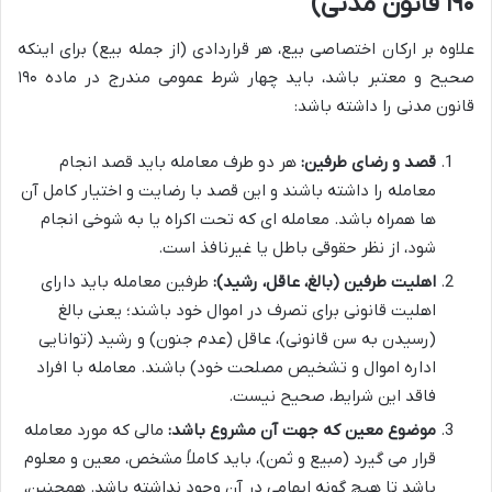
۱۹۰ قانون مدنی)
علاوه بر ارکان اختصاصی بیع، هر قراردادی (از جمله بیع) برای اینکه
صحیح و معتبر باشد، باید چهار شرط عمومی مندرج در ماده ۱۹۰
قانون مدنی را داشته باشد:
قصد و رضای طرفین:
هر دو طرف معامله باید قصد انجام
معامله را داشته باشند و این قصد با رضایت و اختیار کامل آن
ها همراه باشد. معامله ای که تحت اکراه یا به شوخی انجام
شود، از نظر حقوقی باطل یا غیرنافذ است.
اهلیت طرفین (بالغ، عاقل، رشید):
طرفین معامله باید دارای
اهلیت قانونی برای تصرف در اموال خود باشند؛ یعنی بالغ
(رسیدن به سن قانونی)، عاقل (عدم جنون) و رشید (توانایی
اداره اموال و تشخیص مصلحت خود) باشند. معامله با افراد
فاقد این شرایط، صحیح نیست.
موضوع معین که جهت آن مشروع باشد:
مالی که مورد معامله
قرار می گیرد (مبیع و ثمن)، باید کاملاً مشخص، معین و معلوم
باشد تا هیچ گونه ابهامی در آن وجود نداشته باشد. همچنین،