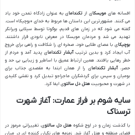
افسانه های
مویسکا
ی از
تکنداما
ی به عنوان زادگاه تمدن خود یاد
می کنند. مشهورترین این داستان ها مربوط به خدای «بوچیکا» است.
گفته می شود که در زمان های قدیم، بوگوتا توسط سیلابی ویرانگر
تهدید می شد و مردمان مویسکا در معرض نابودی قرار داشتند.
بوچیکا
ی با عصای طلایی خود، صخره ای را شکافت و راهی برای خروج
آب ایجاد کرد و بدین ترتیب
آبشار تکنداما
ی پدید آمد و مردم از
خطر رهایی یافتند. همین ارتباط عمیق با اساطیر و زیبایی بی حد و
حصر،
آبشار تکنداما
ی را از همان ابتدا به مقصدی جذاب برای
بومیان و سپس برای گردشگران ماجراجو تبدیل کرد و نقشی کلیدی
در شهرت و محبوبیت
هتل دل سالتو
ی ایفا کرد.
سایه شوم بر فراز عمارت: آغاز شهرت
ترسناک
با گذشت زمان و در اوج شکوه
هتل دل سالتو
ی، تغییراتی مرموز در
فضای منطقه و هتل آغاز شد. زمزمه های نگران کننده ای در میان