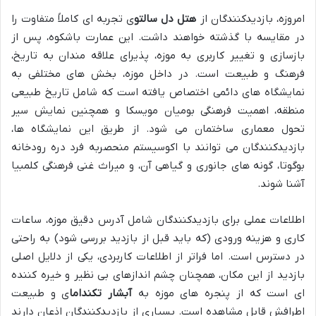
امروزه، بازدیدکنندگان از
هتل دل سالتو
ی تجربه ای کاملاً متفاوت را
در مقایسه با گذشته خواهند داشت. این عمارت باشکوه، پس از
بازسازی و تغییر کاربری به موزه، پذیرای علاقه مندان به تاریخ،
فرهنگ و طبیعت است. در داخل موزه، بخش های مختلفی به
نمایشگاه های دائمی اختصاص یافته است که شامل تاریخ طبیعی
منطقه، اهمیت فرهنگی بومیان مویسکا و همچنین نمایش سیر
تحول معماری ساختمان می شود. از طریق این نمایشگاه ها،
بازدیدکنندگان می توانند با اکوسیستم منحصربه فرد دره رودخانه
بوگوتا، گونه های جانوری و گیاهی آن، و میراث غنی فرهنگی کلمبیا
آشنا شوند.
اطلاعات عملی برای بازدیدکنندگان شامل آدرس دقیق موزه، ساعات
کاری و هزینه ورودی (که باید قبل از بازدید بررسی شود) به راحتی
در دسترس است. اما فراتر از اطلاعات کاربردی، یکی از دلایل اصلی
بازدید از این مکان، همچنان چشم اندازهای بی نظیر و خیره کننده
ای است که از پنجره های موزه به
آبشار تکنداما
ی و طبیعت
اطرافش قابل مشاهده است. بسیاری از بازدیدکنندگان اذعان دارند