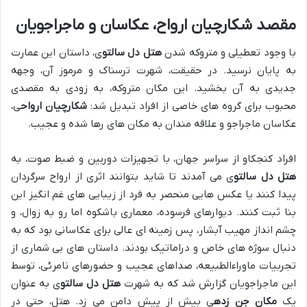
مقصد شکارچیان ارواح، عکاسان و ماجراجویان
با وجود تعطیلی و متروکه شدن
هتل دل سالتو
ی، داستان این عمارت
به پایان نرسید. در حقیقت، شهرت ترسناک و مرموز آن، وجهه
جدیدی به آن بخشید. این مکان متروکه، به زودی به مقصدی
محبوب برای گروه های خاصی از افراد تبدیل شد:
شکارچیان ارواح
ی،
عکاسان ماجراجو و علاقه مندان به مکان های رها شده و عجیب.
افراد کنجکاو از سراسر جهان، با تجهیزات دوربین و ضبط صوت، به
هتل دل سالتو
ی می آمدند تا شاید بتوانند اثری از ارواح سرگردان
پیدا کنند یا عکس هایی منحصر به فرد از زیبایی های غم انگیز این
بنا ثبت کنند. دیوارهای فرسوده، معماری باشکوه اما رو به زوال، و
چشم انداز مهیب آبشار، پس زمینه ای عالی برای عکاسانی بود که به
دنبال سوژه های خاص و دراماتیک بودند. داستان های بی شماری از
تجربیات ماوراءالطبیعه، صداهای عجیب و حضورهای نامرئی، توسط
این ماجراجویان گزارش شد که به شهرت
هتل دل سالتو
ی به عنوان
یک
مکان جن زده
ی بیش از پیش دامن می زد. هتل، حتی در