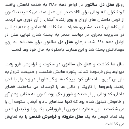
رونق
هتل دل سالتو
ی در اواخر دهه ۱۹۸۰ به شدت کاهش یافت.
گردشگران، که زمانی برای اقامت در این هتل صف می کشیدند، اکنون
از ترس داستان های ارواح و بوی زننده آبشار، از آن دوری می کردند.
این کاهش شدید مشتری، همراه با مشکلات اقتصادی و عدم توانایی
در مدیریت بحران، در نهایت منجر به بسته شدن نهایی هتل در
اوایل دهه ۱۹۹۰ شد. درهای
هتل دل سالتو
ی برای همیشه به روی
مهمانانش بسته شد و این عمارت باشکوه به حال خود رها گشت.
سال ها گذشت و
هتل دل سالتو
ی در سکوت و فراموشی فرو رفت.
دیوارهایش فرسوده شدند، پنجره هایش شکست و طبیعت شروع به
بازپس گیری ساختمان کرد. پیچک ها و گیاهان از در و دیوار بالا می
رفتند، راهروها را تاریک و دالان ها را ترسناک می ساختند. فضای
داخلی، که زمانی پر از خنده و شور زندگی بود، اکنون به مکانی وهم آور
و خاموش تبدیل شده بود که تنها صداهای باد و آبشار، سکوت آن را
می شکستند. این منظره، تصویری از فروپاشی یک رویا و تبدیل شدن
یک نماد تجمل به یک
هتل متروکه و فراموش شده
ی را به نمایش
می گذاشت.