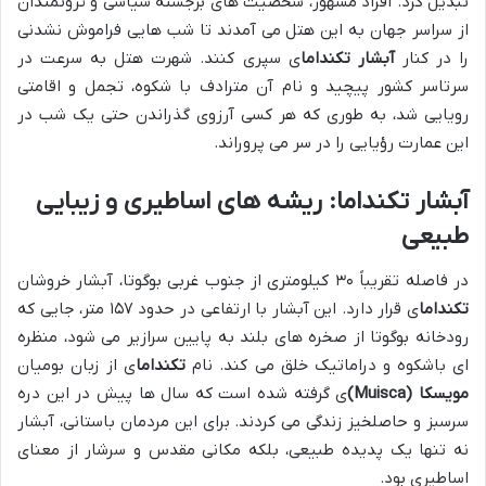
تبدیل کرد. افراد مشهور، شخصیت های برجسته سیاسی و ثروتمندان
از سراسر جهان به این هتل می آمدند تا شب هایی فراموش نشدنی
را در کنار
آبشار تکنداما
ی سپری کنند. شهرت هتل به سرعت در
سرتاسر کشور پیچید و نام آن مترادف با شکوه، تجمل و اقامتی
رویایی شد، به طوری که هر کسی آرزوی گذراندن حتی یک شب در
این عمارت رؤیایی را در سر می پروراند.
آبشار تکنداما: ریشه های اساطیری و زیبایی
طبیعی
در فاصله تقریباً ۳۰ کیلومتری از جنوب غربی بوگوتا، آبشار خروشان
تکنداما
ی قرار دارد. این آبشار با ارتفاعی در حدود ۱۵۷ متر، جایی که
رودخانه بوگوتا از صخره های بلند به پایین سرازیر می شود، منظره
ای باشکوه و دراماتیک خلق می کند. نام
تکنداما
ی از زبان بومیان
مویسکا (Muisca)
ی گرفته شده است که سال ها پیش در این دره
سرسبز و حاصلخیز زندگی می کردند. برای این مردمان باستانی، آبشار
نه تنها یک پدیده طبیعی، بلکه مکانی مقدس و سرشار از معنای
اساطیری بود.