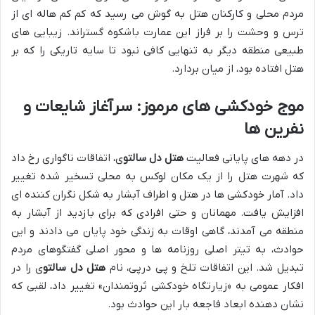
مردم محلی و کارکنان هتل به گوش می رسید که کم کم هاله ای از
ترس و وحشت را بر فراز این عمارت باشکوه گستراند. زیبایی های
طبیعی منطقه دیگر به تنهایی کافی نبود تا سایه تاریکی را که بر
هتل افتاده بود، از میان بردارد.
موج خودکشی های مرموز: سرآغاز شایعات و
نفرین ها
در دهه های پایانی فعالیت
هتل دل سالتو
ی، اتفاقات ناگواری رخ داد
که شهرت هتل را از یک مکان لوکس به محلی تسخیر شده تغییر
داد. آمار خودکشی ها در هتل و اطراف آبشار به شکل نگران کننده ای
افزایش یافت. مهمانان و حتی افرادی که برای بازدید از آبشار به
منطقه می آمدند، گاهی اوقات به زندگی خود پایان می دادند و این
حوادث، به تیتر اصلی روزنامه ها و محور اصلی گفتگوهای مردم
تبدیل شد. این اتفاقات تلخ و پی درپی، نام
هتل دل سالتو
ی را در
افکار عمومی به «زیارتگاه خودکشی ثروتمندان» تغییر داد، لقبی که
نشان دهنده ابعاد فاجعه بار این حوادث بود.