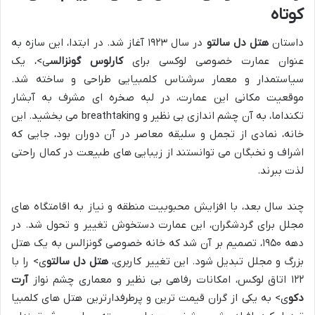
کوتاه
داستان
هتل دل سالتو
در سال ۱۹۲۳ آغاز شد. در ابتدا، این سازه به
عنوان عمارت خصوصی لوکسی برای
کارلوس گونزالس
ی>، یک
سیاستمدار و معمار سرشناس کلمبیایی طراحی و ساخته شد.
موقعیت مکانی این عمارت، در لبه صخره ای مشرف به آبشار
تکنداما، به آن چشم اندازی بی نظیر و breathtaking می بخشید. این
خانه، نمادی از تجمل و سلیقه معاصر در آن دوران بود، جایی که
اشراف و نخبگان می توانستند از زیبایی های طبیعت در کمال راحتی
لذت ببرند.
چند سال بعد، با افزایش محبوبیت منطقه و نیاز به اقامتگاه های
مجلل برای گردشگران، این عمارت دستخوش تغییر و تحول شد. در
دهه ۱۹۵۰، تصمیم بر آن شد که خانه خصوصی گونزالس به یک هتل
بزرگ و مجلل تبدیل شود. این تغییر کاربری،
هتل دل سالتو
ی> را با
۱۲۲ اتاق لوکس، امکانات رفاهی بی نظیر و معماری چشم نواز
آرت
دکو
ی> به یکی از گران قیمت ترین و پرطرفدارترین هتل های کلمبیا