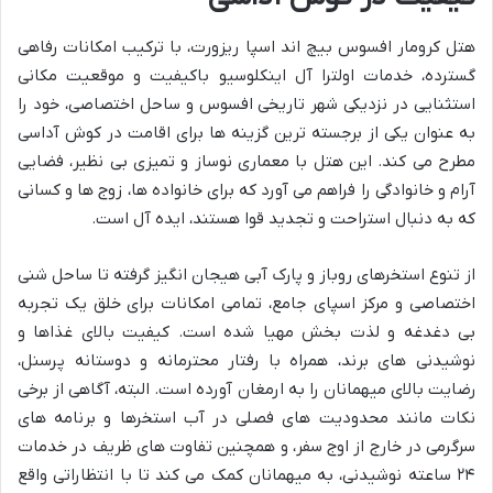
هتل کرومار افسوس بیچ اند اسپا ریزورت، با ترکیب امکانات رفاهی
گسترده، خدمات اولترا آل اینکلوسیو باکیفیت و موقعیت مکانی
استثنایی در نزدیکی شهر تاریخی افسوس و ساحل اختصاصی، خود را
به عنوان یکی از برجسته ترین گزینه ها برای اقامت در کوش آداسی
مطرح می کند. این هتل با معماری نوساز و تمیزی بی نظیر، فضایی
آرام و خانوادگی را فراهم می آورد که برای خانواده ها، زوج ها و کسانی
که به دنبال استراحت و تجدید قوا هستند، ایده آل است.
از تنوع استخرهای روباز و پارک آبی هیجان انگیز گرفته تا ساحل شنی
اختصاصی و مرکز اسپای جامع، تمامی امکانات برای خلق یک تجربه
بی دغدغه و لذت بخش مهیا شده است. کیفیت بالای غذاها و
نوشیدنی های برند، همراه با رفتار محترمانه و دوستانه پرسنل،
رضایت بالای میهمانان را به ارمغان آورده است. البته، آگاهی از برخی
نکات مانند محدودیت های فصلی در آب استخرها و برنامه های
سرگرمی در خارج از اوج سفر، و همچنین تفاوت های ظریف در خدمات
۲۴ ساعته نوشیدنی، به میهمانان کمک می کند تا با انتظاراتی واقع