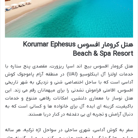
هتل کرومار افسوس Korumar Ephesus
Beach & Spa Resort
هتل کرومار افسوس بیچ اند اسپا ریزورت، مقصدی پنج ستاره با
خدمات اولترا آل اینکلوسیو (UAI) در منطقه آرام پاموجوک کوش
آداسی است که با ساحل اختصاصی شنی و نزدیکی به شهر تاریخی
افسوس، اقامتی فراموش نشدنی را برای میهمانان رقم می زند. این
هتل نوساز با معماری دلنشین، امکانات رفاهی متنوع و خدمات
باکیفیت، گزینه ای ایده آل برای خانواده ها و کسانی است که به
دنبال آرامش و تجربه ای بی دغدغه در کنار دریا هستند.
سفر به کوش آداسی، شهری ساحلی در سواحل اژه ترکیه، هر ساله
میلیون ها گردشگر را به خود جذب می کند. در میان گزینه های