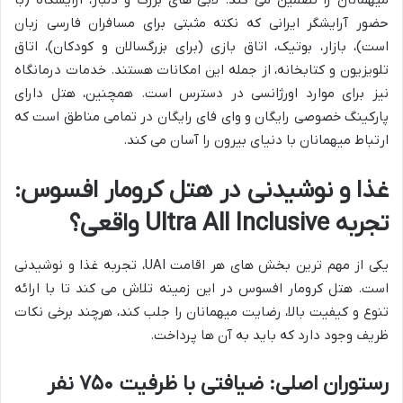
میهمانان را تضمین می کند. لابی های بزرگ و دلباز، آرایشگاه (با
حضور آرایشگر ایرانی که نکته مثبتی برای مسافران فارسی زبان
است)، بازار، بوتیک، اتاق بازی (برای بزرگسالان و کودکان)، اتاق
تلویزیون و کتابخانه، از جمله این امکانات هستند. خدمات درمانگاه
نیز برای موارد اورژانسی در دسترس است. همچنین، هتل دارای
پارکینگ خصوصی رایگان و وای فای رایگان در تمامی مناطق است که
ارتباط میهمانان با دنیای بیرون را آسان می کند.
غذا و نوشیدنی در هتل کرومار افسوس:
تجربه Ultra All Inclusive واقعی؟
یکی از مهم ترین بخش های هر اقامت UAI، تجربه غذا و نوشیدنی
است. هتل کرومار افسوس در این زمینه تلاش می کند تا با ارائه
تنوع و کیفیت بالا، رضایت میهمانان را جلب کند، هرچند برخی نکات
ظریف وجود دارد که باید به آن ها پرداخت.
رستوران اصلی: ضیافتی با ظرفیت ۷۵۰ نفر