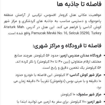
فاصله تا جاذبه ها
موقعیت مکانی هتل کرومار افسوس، ترکیبی از آرامش منطقه
پاموجوک و دسترسی مناسب به جاذبه های گردشگری و مرکز شهر
کوش آداسی را فراهم می کند. این هتل در آدرس Ataturk Mah.
Pamucak Mevkii No: 16, Selcuk 35290, Turkey واقع شده است.
فاصله تا فرودگاه و مراکز شهری:
فرودگاه عدنان مندرس ازمیر:
حدود ۵۶ کیلومتر. هرچند منابع
مختلف ارقام متفاوتی (بین ۴۰ تا ۶۰ کیلومتر) را ذکر کرده اند،
۵۶ کیلومتر یک تخمین دقیق و رایج است.
مرکز شهر کوش آداسی:
۱۲ کیلومتر. این فاصله با خودرو حدود
۱۰ دقیقه و با مینی بوس (دولموش) تقریباً ۲۰ دقیقه زمان می
برد.
مرکز شهر سلجوک:
۱۰ کیلومتر.
شهر ازمیر:
۷۰ کیلومتر. برای سفر به ازمیر، می توانید ابتدا با