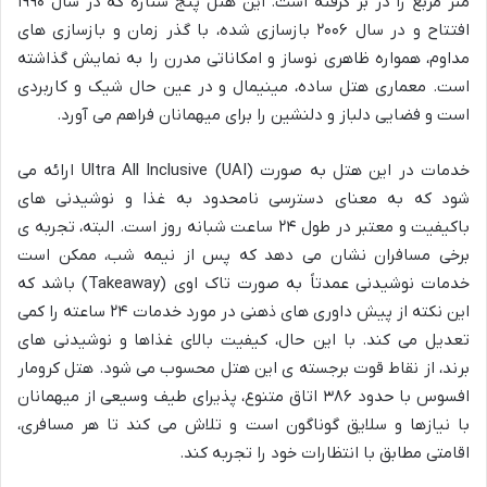
متر مربع را در بر گرفته است. این هتل پنج ستاره که در سال ۱۹۹۰
افتتاح و در سال ۲۰۰۶ بازسازی شده، با گذر زمان و بازسازی های
مداوم، همواره ظاهری نوساز و امکاناتی مدرن را به نمایش گذاشته
است. معماری هتل ساده، مینیمال و در عین حال شیک و کاربردی
است و فضایی دلباز و دلنشین را برای میهمانان فراهم می آورد.
خدمات در این هتل به صورت Ultra All Inclusive (UAI) ارائه می
شود که به معنای دسترسی نامحدود به غذا و نوشیدنی های
باکیفیت و معتبر در طول ۲۴ ساعت شبانه روز است. البته، تجربه ی
برخی مسافران نشان می دهد که پس از نیمه شب، ممکن است
خدمات نوشیدنی عمدتاً به صورت تاک اوی (Takeaway) باشد که
این نکته از پیش داوری های ذهنی در مورد خدمات ۲۴ ساعته را کمی
تعدیل می کند. با این حال، کیفیت بالای غذاها و نوشیدنی های
برند، از نقاط قوت برجسته ی این هتل محسوب می شود. هتل کرومار
افسوس با حدود ۳۸۶ اتاق متنوع، پذیرای طیف وسیعی از میهمانان
با نیازها و سلایق گوناگون است و تلاش می کند تا هر مسافری،
اقامتی مطابق با انتظارات خود را تجربه کند.