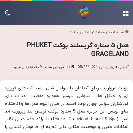
منو
تغی
مجله ایده رسانه
/
گردشگری و اقامتی
هتل ۵ ستاره گریسلند پوکت PHUKET
GRACELAND
آخرین به روز رسانی: 05/03/1404
خواندن این مطلب 9 دقیقه زمان میبرد
پوکت مروارید دریای آندامان با سواحل شنی سفید آب های فیروزه
ای و جنگل های استوایی سرسبز همواره مقصدی جذاب برای
گردشگران سراسر جهان بوده است. در میان انبوه هتل ها و اقامتگاه
های لوکس این جزیره هتل 5 ستاره پوکت گریس لند ریزورت اند
اسپا (Phuket Graceland Resort & Spa) با ارائه خدمات بی نظیر
امکانات مدرن و موقعیت مکانی عالی تجربه ای فراموش نشدنی را