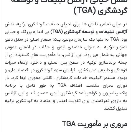
نقش حیاتی آژانس تبلیغات و توسعه
گردشگری (TGA)
در میان تمامی تلاش ها برای احیای صنعت گردشگری ترکیه، نقش
آژانس تبلیغات و توسعه گردشگری (TGA)
بی اندازه پررنگ و حیاتی
بود. TGA نه تنها یک سازمان دولتی، بلکه معمار اصلی در شکل دهی
تصویر ترکیه به عنوان مقصدی ایمن و جذاب در اذهان عمومی
جهانی به شمار می رود. این آژانس، با مأموریت های گسترده ای از
جمله برندسازی ترکیه در سطح بین المللی و داخلی، ارتقاء میراث
فرهنگی و طبیعی غنی کشور، افزایش سهم گردشگری در اقتصاد ملی، و
بهبود مستمر کیفیت خدمات گردشگری، نقشی محوری ایفا کرد. در
دوران بحران سلامت، اهداف TGA به طور کامل با برنامه
واکسیناسیون و گواهینامه گردشگری ایمن همسو شد و این آژانس
به بازوی قدرتمندی برای تقویت اعتبار و اعتماد به گردشگری ترکیه
تبدیل گشت.
مروری بر مأموریت TGA