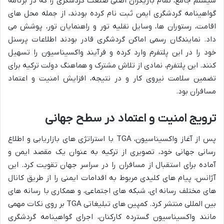
سیستم جامع، تمام بازیگران اصلی صنعت گردشگری را که در برنامه
گواهینامه گردشگری ایمن ثبت نام کرده بودند، از جمله محل های
اقامت، رستوران ها، وسایل نقلیه تور و راهنمایان تور، پوشش می
داد. نمایندگان رسمی اماکن گردشگری قادر بودند اطلاعات پرسنل
خود را در این پلتفرم وارد کرده و فرآیند واکسیناسیون را تسهیل
کنند. این پلتفرم، نمادی از تلاش مشترک و هماهنگ دولت ترکیه برای
تضمین سلامت نیروی کار و در نتیجه، افزایش امنیت و اعتماد
مسافران بود.
ترویج امنیت و اعتماد در سطح جهانی
پس از آغاز واکسیناسیون، TGA با استراتژی های بازاریابی و اطلاع
رسانی جهانی خود، تصویری از ترکیه به عنوان یک مقصد ایمن و
آماده برای استقبال از مسافران را در سراسر جهان تقویت کرد. این
آژانس، پیام های کلیدی مربوط به اقدامات ایمنی را از طریق کانال
های مختلف رسانه ای، شبکه های اجتماعی، و همکاری با رسانه های
بین المللی منتشر کرد. کمپین های تبلیغاتی TGA بر روی نکات مهمی
مانند واکسیناسیون گسترده کارکنان، اجرای گواهینامه گردشگری