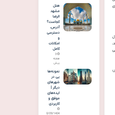
ی
هتل
مشهد
الرضا
کجاست؟
آدرس،
دسترسی
ل
و
،
امکانات
کامل
ی
3
هفته
پیش
ش
نمونه‌ها
یی در
شهرهای
دیگر |
ایده‌های
موفق و
کاربردی
30/09/1404