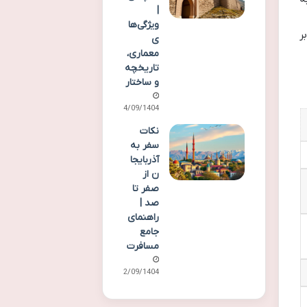
|
ویژگی‌ها
ر
ی
معماری،
تاریخچه
و ساختار
24/09/1404
نکات
سفر به
آذربایجا
ن از
صفر تا
صد |
راهنمای
جامع
مسافرت
22/09/1404