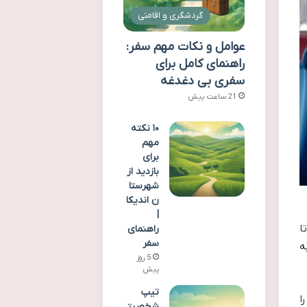
گردشگری و اقامتی
عوامل و نکات مهم سفر:
راهنمای کامل برای
سفری بی دغدغه
21 ساعت پیش
۱۰ نکته
مهم
برای
بازدید از
شهرستا
ن اندیکا
|
ا
راهنمای
سفر
ه
5 روز
پیش
تیپ
ا
شخصیت