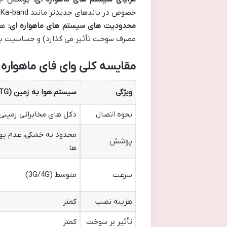
خصوص در باندهای جدیدتر مانند Ka-band.
محدودیت های سیستم های ماهواره ای:
هزی
مصرف سوخت تأثیر می گذارد) و حساسیت بیش
مقایسه کلی وای فای ماهواره ای و زمینی 
ویژگی
سیستم هوا به زمین (ATG)
نحوه اتصال
دکل های مخابراتی زمینی
محدود به خشکی، عدم پو
پوشش
ها
سرعت
متوسط (3G/4G)
هزینه نصب
کمتر
تأثیر بر سوخت
کمتر