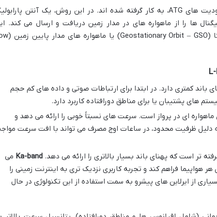
سیستم های ماهواره ای برای غلبه بر محدودیت های ATG، به کار گرفته شده اند. در این روش، یک آنتن پارابو
ال ها را از ماهواره های در مدار زمین دریافت و ارسال می کند. ای
ماهواره ها معمولاً ماهواره های زمین ایستا (stationary Orbit – GSO
ی باند کمتری دارد. در ابتدا برای ارتباطات صوتی و داده های کم حجم
ستم های پشتیبان یا برای مناطق دورافتاده کاربرد دارد.
 ماهواره ای در پرواز است. سرعت های نسبتاً خوبی را ارائه می دهد و
ه دلیل ظرفیت محدود، در ساعات اوج مصرف می تواند با افت سرعت مواجه
ته تر است که پهنای باند بسیار بالاتری را ارائه می دهد.
Ka-band
می
هر هواپیما فراهم کند و تجربه کاربری نزدیک تری به اینترنت زمینی را
سیاری از ایرلاین های پیشرو به سمت استفاده از این تکنولوژی در حال
ی (شامل اقیانوس ها و مناطق دورافتاده)، پتانسیل سرعت بالاتر ب