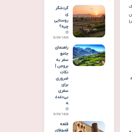
لیک
گردشگر
ن
ی
روستایی
Geo) یا ماهواره های مدار پایین زمین (Low
چیه؟
30/09/1404
راهنمای
جامع
سفر به
بروجن |
نکات
ضروری
برای
سفری
بی‌دغدغ
ه
29/09/1404
قلعه
قمچقای
ه