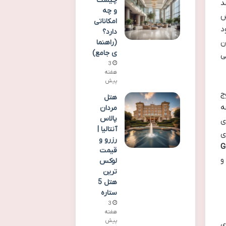
چیست
ام شد
و چه
ش
امکاناتی
ود
دارد؟
ی فراوان
(راهنما
ی جامع)
ی
3
هفته
پیش
و موج
هتل
ه
مردان
پالاس
برای
آنتالیا |
ی برای
رزرو و
G
قیمت
رنت هوا به زمین (ATG) بود و
لوکس
ترین
هتل 5
ستاره
3
هفته
پیش
ی