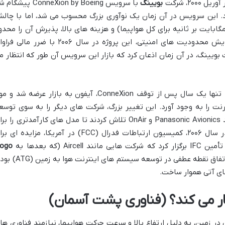
بویینگ
با سرویس ConneXion by Boeing پیشگ
داد. این سرویس در آن زمان یک نوآوری بزرگ محسوب می شد، اما با چال
یی جدی روبرو بود. سرعت پایین (تنها ۱ مگابایت بر ثانیه برای کل هواپیما) و هزینه های بالا، پذیرش آن را محد
کرد. پس از حوادث ۱۱ سپتامبر ۲۰۰۳ و افزایش محدودیت های امنیتی، این پروژه در سال ۲۰۰۶ با ضرر مال
ویینگ، در آن زمان اذعان کرد که بازار این سرویس آن طور که انتظار م
با این حال، این شکست ها پایان کار نبود. تنها یک سال پس از توقف ConneXion، آیفون به بازار عرضه شد 
رنت را به وجود آورد. این تغییر بزرگ، شرکت های دیگر را به سوی توسع
اینترنت پروازی سوق داد. شرکت هایی مانند Panasonic Avionics و OnAir تلاش کردند تا مدل های کارآمدتری را 
تأمین اتصال در پرواز (IFC) ارائه دهند. در سال ۲۰۰۶، کمیسیون ارتباطات فدرال (FCC) در آمریکا، مزایده ا
A (که بعدها به
ogo
تبدیل شد) و BlueJet برنده آن شدند. این اتفاق نقطه عطفی در توسعه سیستم های اینت
ای آتی هموار ساخت.
ار می کند؟ (فناوری پشت آسمان)
 در زمین، به دلیل ارتفاع بالا و سرعت حرکت هواپیما، نیازمند فناوری ها