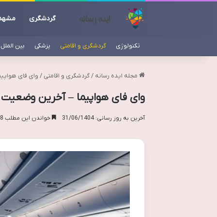
گردشگری
مشهد
تکنولوژی
گردشگری و اقامتی
پزشکی
بین الملل
مجله ایده رسانه
/
گردشگری و اقامتی
/
وای فای هواپیم
وای فای هواپیما – آخرین وضعیت و
آخرین به روز رسانی: 31/06/1404
خواندن این مطلب 18 دقیقه زمان میبرد