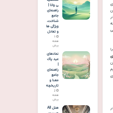
ی
ی واتا |
ن
راهنمای
جامع
ر
شناخت،
ه
ویژگی ها
ی
و تعادل
1
هفته
پیش
ا
نمادهای
ی
عید پاک
ن
|
م
راهنمای
جامع
ی
معنا و
تاریخچه
2
هفته
پیش
هتل All
ر