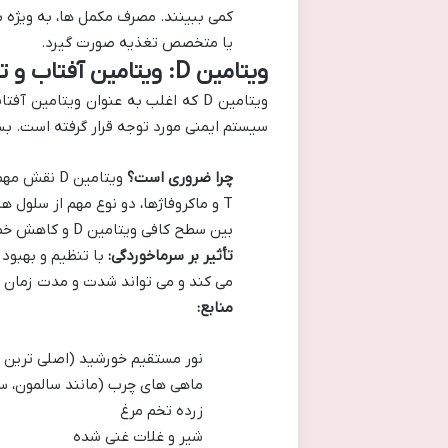
کمی ببینند. مصرف مکمل ها، به ویژه ب
یا متخصص تغذیه صورت گیرد.
ویتامین D: ویتامین آفتاب و تنظیم کننده حیاتی پاسخ ایمنی
ویتامین D که اغلب به عنوان ویتام
سیستم ایمنی مورد توجه قرار گرفته است. بسی
چرا ضروری است؟
ویتامین D 
T و ماکروفاژها، دو نوع مهم از سلول 
بین سطح کافی ویتامین D و کاهش خطر عفونت های تنفسی، از جمله سرماخوردگی و آنفولانزا، مشاهده شده است.
تأثیر بر سرماخوردگی:
می کند و می تواند شدت و مدت زمان 
منابع:
نور مستقیم خورشید (اصلی ترین 
ماهی های چرب (مانند سالمون، سا
زرده تخم مرغ
شیر و غلات غنی شده