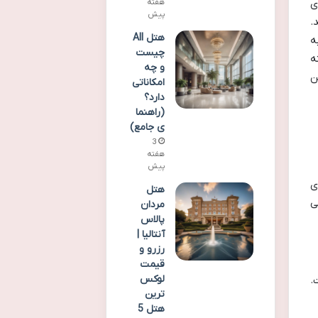
ی
هفته
پیش
.
هتل All
ه
چیست
ه
و چه
ن
امکاناتی
دارد؟
(راهنما
ی جامع)
3
هفته
پیش
ی
هتل
ی
مردان
پالاس
آنتالیا |
رزرو و
قیمت
لوکس
.
ترین
هتل 5