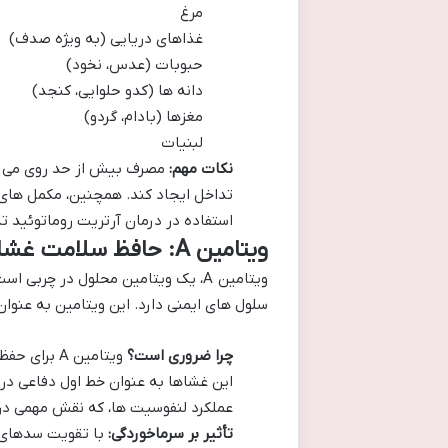
مرغ
غذاهای دریایی (به ویژه صدف)
حبوبات (عدس، نخود)
دانه ها (کدو حلوایی، کنجد)
مغزها (بادام، گردو)
لبنیات
نکات مهم:
مصرف بیش از حد روی می تو
تداخل ایجاد کند. همچنین، مکمل های ر
استفاده در درمان آرتریت روماتوئید
ویتامین A: حافظ سلامت غشاهای مخاطی و دیدبان ایمنی
ویتامین A، یک ویتامین محلول در چ
سلول های ایمنی دارد. این ویتامین به عنوا
چرا ضروری است؟
ویتامین A 
عملکرد لنفوسیت ها، که نقش مهمی در 
تأثیر بر سرماخوردگی: