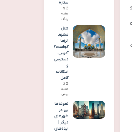
ستاره
3
هفته
پیش
ن
هتل
مشهد
الرضا
کجاست؟
آدرس،
دسترسی
و
امکانات
کامل
3
هفته
پیش
نمونه‌ها
یی در
شهرهای
دیگر |
ایده‌های