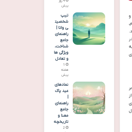
4 روز
پیش
تیپ
و
شخصیت
،
ی واتا |
.
راهنمای
ر
جامع
شناخت،
ه
ویژگی ها
ی
و تعادل
1
هفته
پیش
نمادهای
ر
عید پاک
ز
|
ی
راهنمای
جامع
ل
معنا و
تاریخچه
2