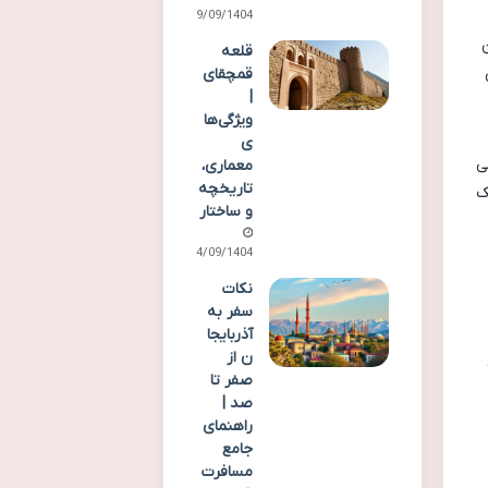
29/09/1404
ن
قلعه
ی
قمچقای
|
ویژگی‌ها
ی
ی
معماری،
تاریخچه
ک
و ساختار
24/09/1404
نکات
سفر به
آذربایجا
ن از
صفر تا
صد |
راهنمای
جامع
مسافرت