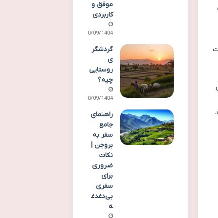
موفق و
کاربردی
30/09/1404
ت
گردشگر
ی
روستایی
چیه؟
30/09/1404
راهنمای
جامع
سفر به
بروجن |
نکات
ضروری
برای
سفری
بی‌دغدغ
ه