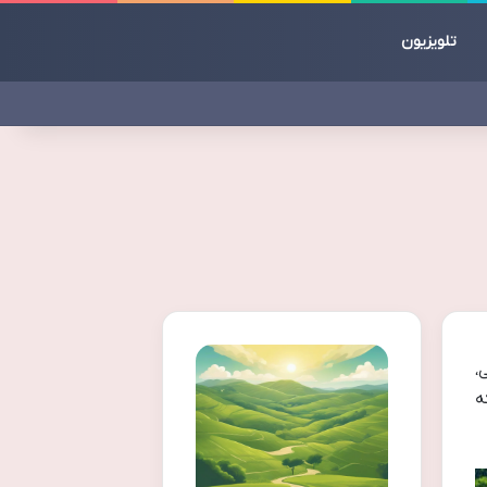
تلویزیون
،
ه