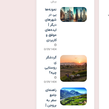
پیش
نمونه‌ها
یی در
شهرهای
دیگر |
ایده‌های
موفق و
کاربردی
30/09/1404
گردشگر
ی
روستایی
چیه؟
30/09/1404
راهنمای
جامع
سفر به
بروجن |