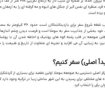
کنید صومعه ای باستانی که گویی از دل کوه بیرون آمده، بر صخره ای شیب دار به ارتفاع تقریبی ۳۰۰ متر
رد، منظره ای نفس گیر از جنگل های انبوه و مه گرفته ای را به ارمغان م
رو برده است.
فاصله این صومعه با شهر ترابزون، که اغلب نقطه شروع سفر برای بازدیدکنندگان است، حدود ۴۶ کیلوم
 خود بخشی از جذابیت سفر به سوملا است و فرصت دیدن چشم اندازها
 گرفتن صومعه در قلب رشته کوه های پونتیک و احاطه شدن آن با پوش
یز، به زیبایی آن می افزاید و تجربه ای متفاوت از تاریخ و طبیعت را ب
بدأ اصلی) سفر کنیم؟
مرکز اصلی دسترسی به صومعه سوملا، اولین مقصد برای بسیاری از گردشگران
ه های مختلفی برای رسیدن به این شهر ساحلی زیبا در ترکیه وجود دارد ک
ن یکی را انتخاب کرد.