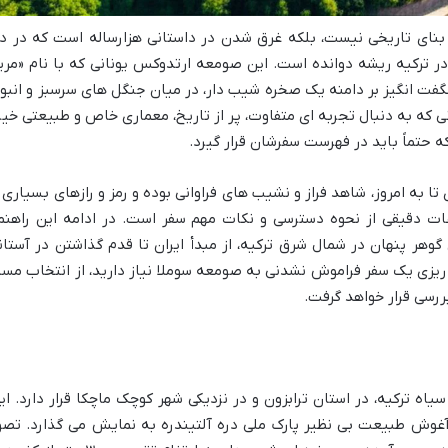
 بنای تاریخی نیست، بلکه غرق شدن در داستانی هزارساله است که در د
ترکیه ریشه دوانده است. این صومعه ارتدوکس یونانی که با نام «مری
ت انگیز بر دامنه یک صخره شیب دار، در میان جنگل های سرسبز و انبوه
ی که به دنبال تجربه ای متفاوت، پر از تاریخ، معماری خاص و طبیعتی خیر
تماً باید در فهرست سفرشان قرار گیرد.
تا به امروز، شاهد فراز و نشیب های فراوانی بوده و رمز و رازهای بسیاری ر
عات دقیقی از نحوه دسترسی و نکات مهم سفر است. در ادامه این راهنما
وهر پنهان در شمال شرق ترکیه، از مبدأ ایران تا قدم گذاشتن در آستان
 ریزی یک سفر فراموش نشدنی به صومعه سوملا نیاز دارید، از انتخاب مسی
بررسی قرار خواهد گرفت.
ه ترکیه، در استان ترابزون و در نزدیکی شهر کوچک ماچکا قرار دارد. ای
 آغوش طبیعت بی نظیر پارک ملی دره آلتیندره به نمایش می گذارد. تصو