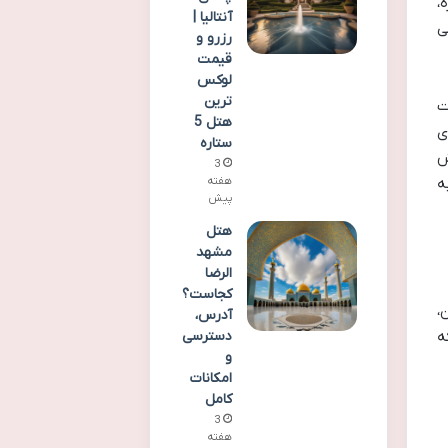
 از کف دره،
آنتالیا |
ی
رزرو و
قیمت
لوکس
ترین
تر به سمت
هتل 5
ی
ستاره
ش
3
ه
هفته
پیش
هتل
مشهد
الرضا
کجاست؟
،
آدرس،
دسترسی
ه
و
امکانات
کامل
3
هفته