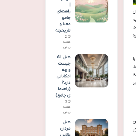
|
راهنمای
ل
جامع
م
معنا و
،
تاریخچه
ه
2
هفته
پیش
هتل All
ا
چیست
،
و چه
ه
امکاناتی
ر
دارد؟
(راهنما
ی جامع)
3
هفته
پیش
ن
هتل
مردان
ر
پالاس