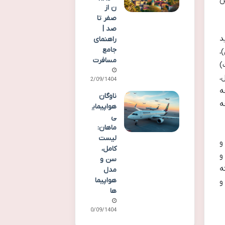
س
ن از
صفر تا
صد |
د
راهنمای
جامع
،
مسافرت
عت)
،
22/09/1404
ه
ناوگان
ه
هواپیمای
ی
ماهان:
لیست
و
کامل،
ی کشد و
سن و
ه
مدل
هواپیما
و
ها
20/09/1404