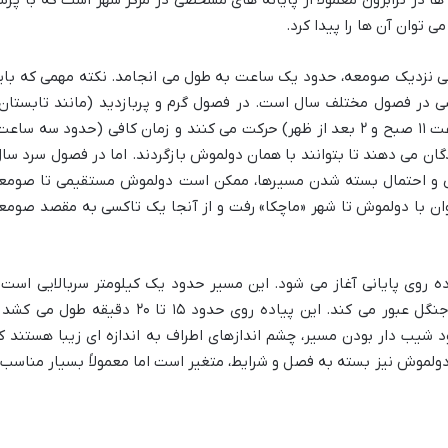
ا در ترابزون معمولاً از پایانه های مشخصی در مرکز شهر است که با پر
ی توان آن ها را پیدا کرد.
صلی نزدیک صومعه، حدود یک ساعت به طول می انجامد. نکته مهمی که بای
 در فصول مختلف سال است. در فصول گرم و پربازدید (مانند تابستان)
دولموش ها اغلب دو بار در روز (معمولاً ساعت ۱۱ صبح و ۲ بعد از ظهر) حرکت می کنند و زمان کافی (حدود سه سا
گان می دهند تا بتوانند با همان دولموش بازگردند. اما در فصول سرد سال
یی و احتمال بسته شدن مسیرها، ممکن است دولموش مستقیمی تا صومع
وان با دولموش تا شهر «ماچکا» رفت و از آنجا یک تاکسی به مقصد صومع
ه روی پایانی آغاز می شود. این مسیر حدود یک کیلومتر سربالایی است 
شامل پله های سنگی می شود که از میان جنگل عبور می کند. این پیاده روی حدود ۱۵ تا ۲۰ دقیقه طول م
 شیب دار بودن مسیر، چشم اندازهای اطراف به اندازه ای زیبا هستند ک
 دولموش نیز بسته به فصل و شرایط، متغیر است اما معمولاً بسیار مناسب 