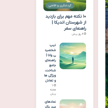
گردشگری و اقامتی
۱۰ نکته مهم برای بازدید
از شهرستان اندیکا |
راهنمای سفر
4 روز پیش
تیپ
شخصیت
ی واتا |
راهنمای
جامع
شناخت،
ویژگی ها
و تعادل
1
هفته
پیش
نمادهای
عید پاک