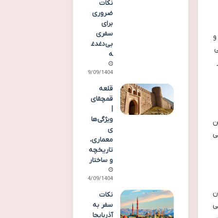
نکات
ضروری
برای
سفری
و
بی‌دغدغ
ی
ه
29/09/1404
قلعه
قمچقای
|
ویژگی‌ها
 این
ی
ی
معماری،
تاریخچه
و ساختار
24/09/1404
ش» (Dolmuş) یا همان
نکات
سفر به
ی
آذربایجا