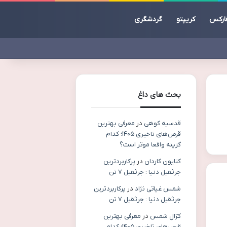
ارکس
کریپتو
گردشگری
بحث های داغ
قدسیه کوهی
در
معرفی بهترین
قرص‌های تاخیری ۱۴۰۵؛ کدام
گزینه واقعا موثر است؟
کتایون کاردان
در
پرکاربردترین
جرثقیل دنیا : جرثقیل ۷ تن
شمس غیاثی نژاد
در
پرکاربردترین
جرثقیل دنیا : جرثقیل ۷ تن
کژال شمس
در
معرفی بهترین
قرص‌های تاخیری ۱۴۰۵؛ کدام