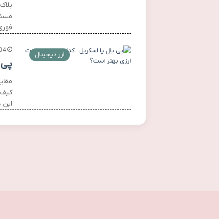
بلاک
مسئو
فوری
04
ارز دیجیتال
پی 
مقای
کیف 
این 