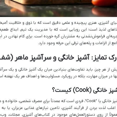
یای آشپزی، هنری پیچیده و علمی دقیق است که با ذوق و خلاقیت آمیخته
اهای لذیذ است؛ این رویایی است که با مدیریت یک تیم، ابداع طعم‌های
ربه‌ای فراموش‌نشدنی به مشتریان گره خورده است. برای گام نهادن در این
مع از الزامات و پله‌های ترقی این حرفه وجود دارد.
رک تمایز: آشپز خانگی و سرآشپز ماهر (شف
ش از هر چیز، باید تفاوت‌های بنیادین میان یک آشپز خانگی و یک سرآشپز
ها در میزان مهارت، بلکه در رویکرد، مسئولیت‌ها و اهداف هر یک نهفته ا
ز خانگی (Cook) کیست؟
آشپز خانگی یا “Cook”، فردی است که عمدتاً برای مصرف شخصی، خانو
 اغلب لذت بردن از فرآیند آشپزی، تامین نیازهای غذایی عزیزان، یا به
مولاً از روی دستورالعمل‌های موجود در کتاب‌های آشپزی، مجلات، وب‌سا