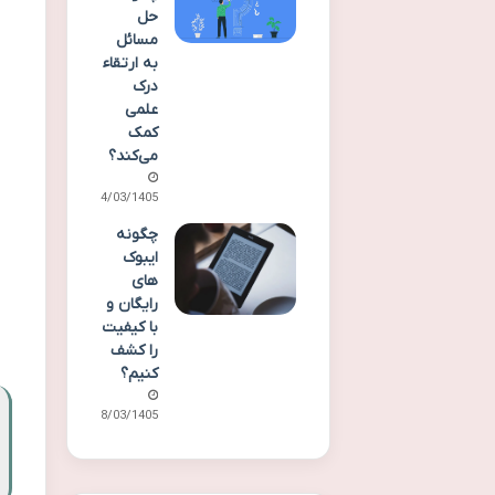
حل
مسائل
به ارتقاء
درک
علمی
کمک
می‌کند؟
14/03/1405
چگونه
ایبوک
های
رایگان و
با کیفیت
را کشف
کنیم؟
08/03/1405