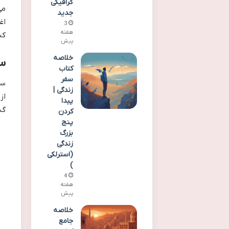
گرافیکی
می
جدید
اغ
3
هفته
کن
پیش
خلاصه
سر
کتاب
سفر
زندگی |
از
پیدا
گس
کردن
پنج
بزرگ
زندگی
(استرلکی
)
4
هفته
پیش
خلاصه
جامع