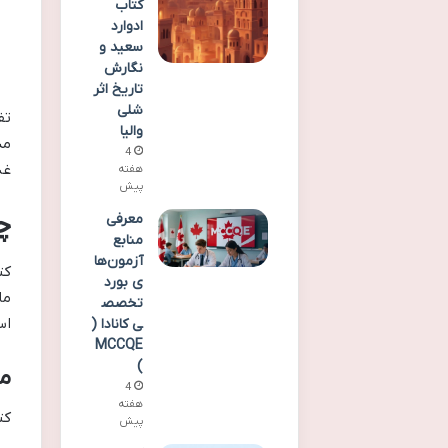
کتاب
ادوارد
سعید و
نگارش
تاریخ اثر
شلی
والیا
مد
4
غذا ا
هفته
پیش
چ
معرفی
منابع
آزمون‌ها
کت
ی بورد
ما
تخصص
اس
ی کانادا (
MCCQE
)
مز
4
هفته
کت
پیش