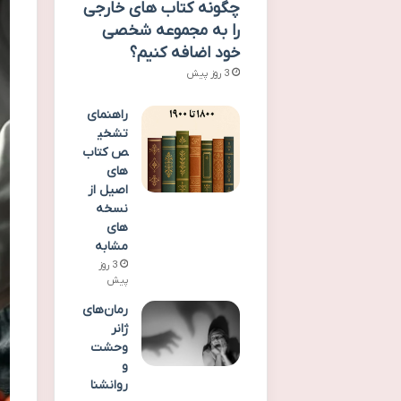
چگونه کتاب های خارجی
را به مجموعه شخصی
خود اضافه کنیم؟
3 روز پیش
راهنمای
تشخی
ص کتاب
های
اصیل از
نسخه
های
مشابه
3 روز
پیش
رمان‌های
ژانر
وحشت
و
روانشنا