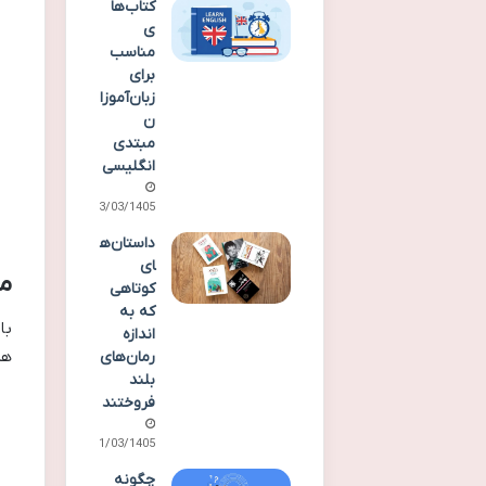
کتاب‌ها
ی
مناسب
برای
زبان‌آموزا
ن
مبتدی
انگلیسی
23/03/1405
داستان‌ه
ای
مح
کوتاهی
که به
با
اندازه
هم
رمان‌های
بلند
فروختند
21/03/1405
چگونه