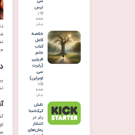
سی
ترس
2
هفته
پیش
دن
غذ
خلاصه
کامل
تج
کتاب
جا
خانم
فریزبی
د
(رابرت
سی.
اوبراین)
پی
3
تن
هفته
پیش
آشپ
نقش
کیک‌استا
رتر در
انتشار
او
رمان‌های
مع