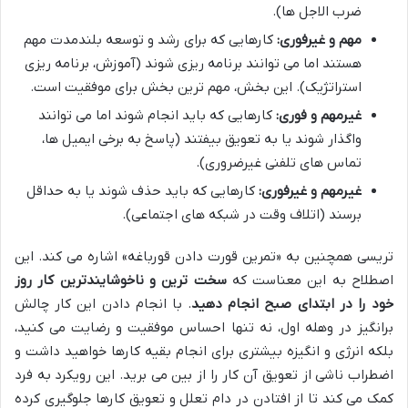
ضرب الاجل ها).
مهم و غیرفوری:
کارهایی که برای رشد و توسعه بلندمدت مهم
هستند اما می توانند برنامه ریزی شوند (آموزش، برنامه ریزی
استراتژیک). این بخش، مهم ترین بخش برای موفقیت است.
غیرمهم و فوری:
کارهایی که باید انجام شوند اما می توانند
واگذار شوند یا به تعویق بیفتند (پاسخ به برخی ایمیل ها،
تماس های تلفنی غیرضروری).
غیرمهم و غیرفوری:
کارهایی که باید حذف شوند یا به حداقل
برسند (اتلاف وقت در شبکه های اجتماعی).
تریسی همچنین به «تمرین قورت دادن قورباغه» اشاره می کند. این
اصطلاح به این معناست که
سخت ترین و ناخوشایندترین کار روز
خود را در ابتدای صبح انجام دهید
. با انجام دادن این کار چالش
برانگیز در وهله اول، نه تنها احساس موفقیت و رضایت می کنید،
بلکه انرژی و انگیزه بیشتری برای انجام بقیه کارها خواهید داشت و
اضطراب ناشی از تعویق آن کار را از بین می برید. این رویکرد به فرد
کمک می کند تا از افتادن در دام تعلل و تعویق کارها جلوگیری کرده