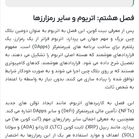
فصل هشتم: اتریوم و سایر رمزارزها
پس از معرفی بیت کوین، این فصل به اتریوم به عنوان دومین بلاک
چین بزرگ و مهم جهان می پردازد. اتریوم فراتر از یک رمزارز، یک
پلتفرم برای ساخت برنامه های غیرمتمرکز (DApps) است. مفهوم
قراردادهای هوشمند که هسته اصلی اتریوم را تشکیل می دهند، به
تفصیل شرح داده می شود. قراردادهای هوشمند، کدهای کامپیوتری
هستند که بر روی بلاک چین اجرا می شوند و به صورت خودکار شرایط
توافق شده را پیاده سازی می کنند، بدون نیاز به واسطه یا اعتماد
به شخص ثالث.
این فصل به کاربردهای اتریوم، مانند ایجاد توکن های جدید
(NFTs)، تأمین مالی غیرمتمرکز (DeFi) و سایر DApps اشاره می کند.
همچنین، به معرفی اجمالی سایر رمزارزهای مهم (آلت کوین ها) می
پردازد، مانند ریپل (XRP)، لایت کوین (LTC)، کاردانو (ADA) و سولانا
(SOL). اهداف و موارد استفاده هر یک از این رمزارزها به اختصار