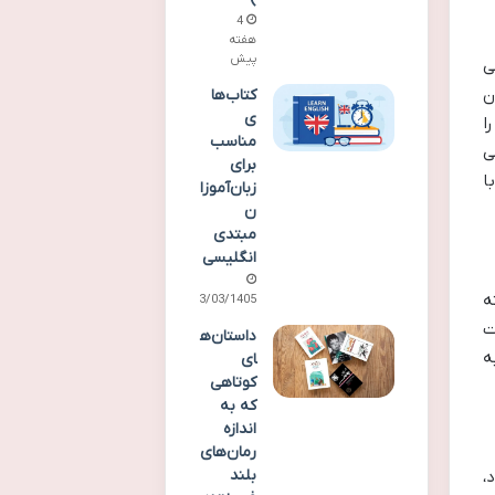
4
هفته
پیش
ی
ن
کتاب‌ها
ی
ا
مناسب
ی
برای
ا
زبان‌آموزا
ن
مبتدی
انگلیسی
ه
23/03/1405
ت
داستان‌ه
ه
ای
کوتاهی
که به
اندازه
رمان‌های
بلند
،