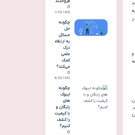
فروختند
د
ه
21/03/1405
ر
چگونه
حل
مسائل
به ارتقاء
درک
و
علمی
کمک
ه
می‌کند؟
14/03/1405
چگونه
ایبوک
ن
های
رایگان و
.
با کیفیت
ا
را کشف
کنیم؟