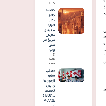
و
پیش
ع
خلاصه
،
جامع
کتاب
ادوارد
سعید و
ش
نگارش
ت
تاریخ اثر
و
شلی
ی
والیا
د
4
هفته
ن
پیش
معرفی
منابع
آزمون‌ها
ی بورد
ت
تخصص
ی کانادا (
MCCQE
)