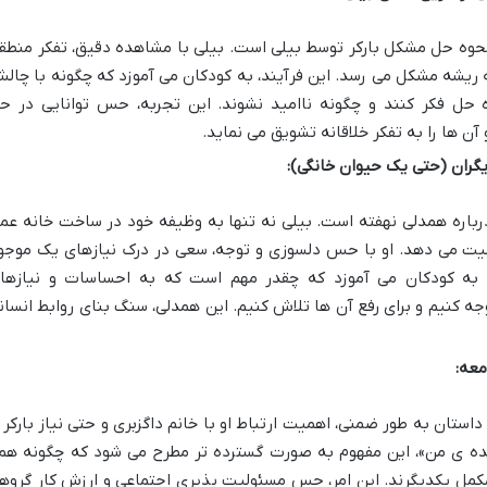
نحوه حل مشکل بارکر توسط بیلی است. بیلی با مشاهده دقیق، تفکر منطق
 ریشه مشکل می رسد. این فرآیند، به کودکان می آموزد که چگونه با چال
اه حل فکر کنند و چگونه ناامید نشوند. این تجربه، حس توانایی در ح
ن ها را به تفکر خلاقانه تشویق می نماید.
ران (حتی یک حیوان خانگی):
درباره همدلی نهفته است. بیلی نه تنها به وظیفه خود در ساخت خانه عم
اهمیت می دهد. او با حس دلسوزی و توجه، سعی در درک نیازهای یک موجو
، به کودکان می آموزد که چقدر مهم است که به احساسات و نیازها
وجه کنیم و برای رفع آن ها تلاش کنیم. این همدلی، سنگ بنای روابط انسان
معه:
داستان به طور ضمنی، اهمیت ارتباط او با خانم داگزبری و حتی نیاز بارکر ر
ه ی من»، این مفهوم به صورت گسترده تر مطرح می شود که چگونه هم
کمل یکدیگرند. این امر، حس مسئولیت پذیری اجتماعی و ارزش کار گروه