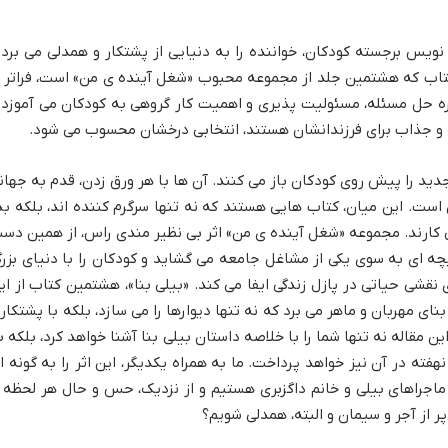
ویس برجسته کودکان، خواننده را به دنیایی از پشتکار و همدلی می برد 
 کتاب که هشتمین جلد از مجموعه محبوب «شغل آینده ی من» است، فراتر ا
ه حل مسئله، مسئولیت پذیری و اهمیت کار گروهی به کودکان می آموزد 
ده و جذاب برای فرزندانشان هستند، انتخابی درخشان محسوب می شود.
دید را پیش روی کودکان باز می کنند. آن ها با هر ورق زدن، قدم به جهان
ست. این میان، کتاب هایی هستند که نه تنها سرگرم کننده اند، بلکه بذ
 کارند. مجموعه «شغل آینده ی من» اثر بی نظیر مندی راس، از همین دس
ه ای به سوی یکی از مشاغل جامعه می گشاید و کودکان را با دنیای بزر
 نقشی حیاتی در پازل زندگی ایفا می کند. «بیلی بنا»، هشتمین کتاب از ای
ای مهربان و ماهر می برد که نه تنها دیوارها را می سازد، بلکه با پشتکار 
ن مقاله نه تنها شما را با خلاصه داستان بیلی بنا آشنا خواهد کرد، بلکه ب
ته در آن نیز خواهد پرداخت. ما به همراه یکدیگر، این اثر را به گونه ا
اجراهای بیلی و خانم داگزبری هستیم و از نزدیک، حس و حال هر لحظه ر
پر از آجر و سیمان و البته، همدلی شویم؟