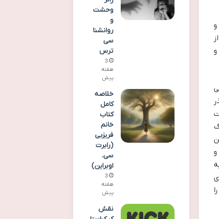
وحشت
و
و
روانشنا
ز
سی
و
ترس
3
هفته
پیش
ی
خلاصه
ر
کامل
ت
کتاب
خانم
گ
فریزبی
ن
(رابرت
و
سی.
ه
اوبراین)
ی
3
هفته
ا
پیش
نقش