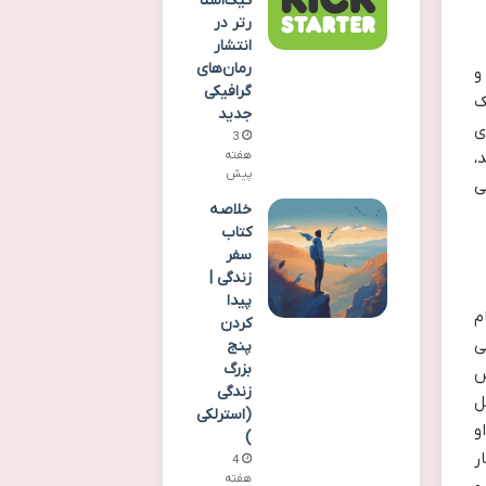
کیک‌استا
رتر در
انتشار
رمان‌های
و
گرافیکی
ک
جدید
ی
3
هفته
،
پیش
ی
خلاصه
کتاب
سفر
زندگی |
پیدا
م
کردن
ی
پنج
بزرگ
ش
زندگی
ل
(استرلکی
و
)
ر
4
هفته