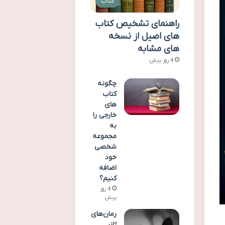
کتاب
راهنمای تشخیص کتاب
های اصیل از نسخه
های مشابه
4 روز پیش
چگونه
کتاب
های
خارجی را
به
مجموعه
شخصی
خود
اضافه
کنیم؟
4 روز
پیش
رمان‌های
ژانر