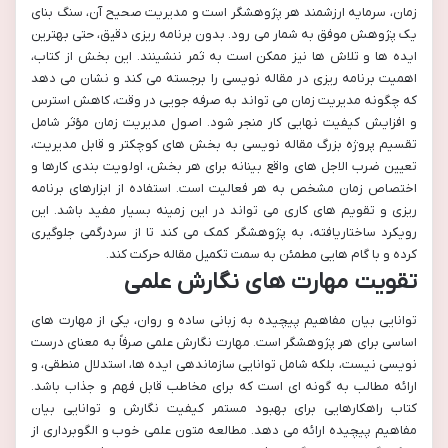
زمان، سرمایه ارزشمند هر پژوهشگر است و مدیریت صحیح آن، سنگ بنای
یک پژوهش موفق به شمار می رود. بدون برنامه ریزی دقیق، حتی بهترین
ایده ها و تلاش ها نیز ممکن است به ثمر ننشینند. این بخش از کتاب،
اهمیت برنامه ریزی در مقاله نویسی را برجسته می کند و نشان می دهد
که چگونه مدیریت زمان می تواند به صرفه جویی در وقت، کاهش استرس
و افزایش کیفیت نهایی کار منجر شود. اصول مدیریت زمان مؤثر شامل
تقسیم پروژه بزرگ مقاله نویسی به بخش های کوچکتر و قابل مدیریت،
تعیین ضرب الاجل های واقع بینانه برای هر بخش، اولویت بندی کارها و
اختصاص زمان مشخص به هر فعالیت است. استفاده از ابزارهای برنامه
ریزی و تقویم های کاری می تواند در این زمینه بسیار مفید باشد. این
رویکرد ساختاریافته، به پژوهشگر کمک می کند تا از سردرگمی جلوگیری
کرده و با گام هایی مطمئن به سمت تکمیل مقاله حرکت کند.
تقویت مهارت های نگارش علمی
توانایی بیان مفاهیم پیچیده به زبانی ساده و روان، یکی از مهارت های
اساسی برای هر پژوهشگر است. مهارت نگارش علمی صرفاً به معنای درست
نویسی نیست، بلکه شامل توانایی سازماندهی ایده ها، استدلال منطقی، و
ارائه مطالب به گونه ای است که برای مخاطب قابل فهم و جذاب باشد.
کتاب راهکارهایی برای بهبود مستمر کیفیت نگارش و توانایی بیان
مفاهیم پیچیده ارائه می دهد. مطالعه متون علمی خوب و الگوبرداری از