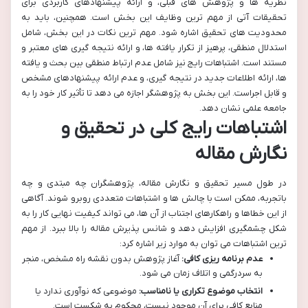
نظریه ها و پژوهش های قبلی، و ارائه پیشنهادهای کاربردی برای
تحقیقات آتی از مهم ترین وظایف این بخش است. همچنین، باید به
محدودیت های تحقیق اشاره شود. مهم ترین نکات در این بخش، شامل
استدلال منطقی، پرهیز از تکرار یافته ها، و ارائه نتیجه گیری های معتبر و
مستند است. اشتباهات رایج نیز شامل عدم ارتباط منطقی بین بحث و یافته
ها، ارائه اطلاعات جدید در نتیجه گیری، و عدم ارائه پیشنهادهای مشخص
و قابل اجراست. این بخش به پژوهشگر اجازه می دهد تا تأثیر کار خود را به
جامعه علمی نشان دهد.
اشتباهات رایج کلی در تحقیق و
نگارش مقاله
در طول مسیر تحقیق و نگارش مقاله، پژوهشگران چه مبتدی و چه
باتجربه، ممکن است با چالش ها و اشتباهات متعددی روبرو شوند. آگاهی
از این خطاها و راهکارهای اجتناب از آن ها، می تواند کیفیت نهایی کار را به
شکل چشمگیری افزایش دهد و شانس پذیرش مقاله را بالا ببرد. از مهم
ترین اشتباهات می توان به موارد زیر اشاره کرد:
عدم برنامه ریزی کافی:
آغاز پژوهش بدون نقشه راه مشخص، منجر
به سردرگمی و اتلاف زمان می شود.
انتخاب موضوع تکراری یا نامناسب:
موضوعی که نوآوری ندارد یا
منابع کافی برای آن موجود نیست، محکوم به شکست است.