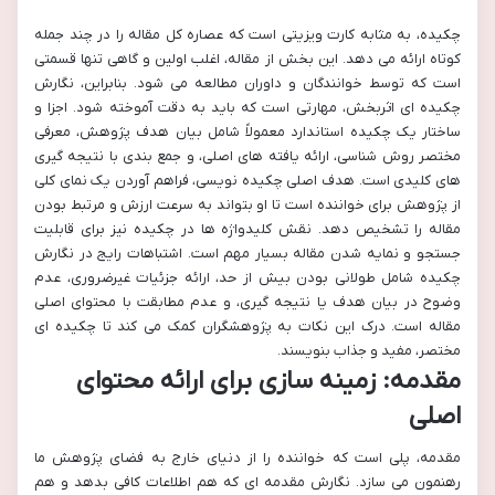
چکیده، به مثابه کارت ویزیتی است که عصاره کل مقاله را در چند جمله
کوتاه ارائه می دهد. این بخش از مقاله، اغلب اولین و گاهی تنها قسمتی
است که توسط خوانندگان و داوران مطالعه می شود. بنابراین، نگارش
چکیده ای اثربخش، مهارتی است که باید به دقت آموخته شود. اجزا و
ساختار یک چکیده استاندارد معمولاً شامل بیان هدف پژوهش، معرفی
مختصر روش شناسی، ارائه یافته های اصلی، و جمع بندی با نتیجه گیری
های کلیدی است. هدف اصلی چکیده نویسی، فراهم آوردن یک نمای کلی
از پژوهش برای خواننده است تا او بتواند به سرعت ارزش و مرتبط بودن
مقاله را تشخیص دهد. نقش کلیدواژه ها در چکیده نیز برای قابلیت
جستجو و نمایه شدن مقاله بسیار مهم است. اشتباهات رایج در نگارش
چکیده شامل طولانی بودن بیش از حد، ارائه جزئیات غیرضروری، عدم
وضوح در بیان هدف یا نتیجه گیری، و عدم مطابقت با محتوای اصلی
مقاله است. درک این نکات به پژوهشگران کمک می کند تا چکیده ای
مختصر، مفید و جذاب بنویسند.
مقدمه: زمینه سازی برای ارائه محتوای
اصلی
مقدمه، پلی است که خواننده را از دنیای خارج به فضای پژوهش ما
رهنمون می سازد. نگارش مقدمه ای که هم اطلاعات کافی بدهد و هم