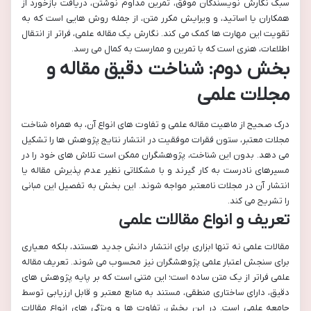
سبک نگارش نویسندگان موفق، تمرین مداوم نوشتن، دریافت بازخورد از
همکاران یا اساتید، و ویرایش مکرر متن، از جمله روش هایی است که به
تقویت این مهارت ها کمک می کند. نگارش یک مقاله علمی، فراتر از انتقال
اطلاعات، هنری است که با تمرین و ممارست به کمال می رسد.
بخش دوم: شناخت دقیق مقاله و
مجلات علمی
درک صحیح از ماهیت مقاله علمی و تفاوت های انواع آن، به همراه شناخت
مجلات معتبر، ستون فقرات موفقیت در انتشار نتایج پژوهش ها را تشکیل
می دهد. بدون این شناخت، پژوهشگران ممکن است تلاش های خود را در
مسیرهای نادرست به کار گیرند و با مشکلاتی نظیر عدم پذیرش مقاله یا
انتشار آن در مجلات نامعتبر مواجه شوند. این بخش به تفصیل این مبانی
را تشریح می کند.
تعریف و انواع مقالات علمی
مقالات علمی نه تنها ابزاری برای انتشار دانش جدید هستند، بلکه معیاری
برای سنجش اعتبار علمی پژوهشگران نیز محسوب می شوند. تعریف مقاله
علمی فراتر از یک متن ساده است؛ این متنی است که بر پایه پژوهش های
دقیق، دارای ساختاری منطقی، مستند به منابع معتبر و قابل ارزیابی توسط
جامعه علمی است. در این بخش، تفاوت ها و ویژگی های انواع مقالات