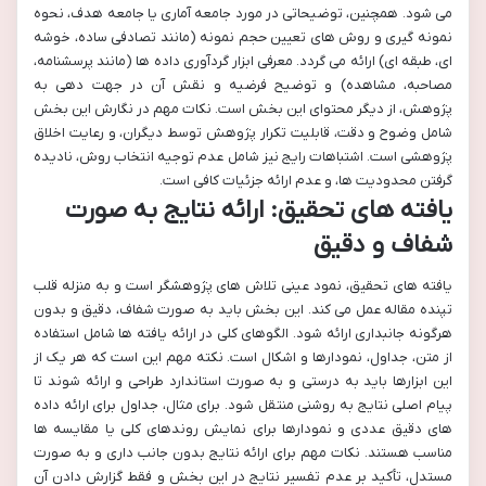
می شود. همچنین، توضیحاتی در مورد جامعه آماری یا جامعه هدف، نحوه
نمونه گیری و روش های تعیین حجم نمونه (مانند تصادفی ساده، خوشه
ای، طبقه ای) ارائه می گردد. معرفی ابزار گردآوری داده ها (مانند پرسشنامه،
مصاحبه، مشاهده) و توضیح فرضیه و نقش آن در جهت دهی به
پژوهش، از دیگر محتوای این بخش است. نکات مهم در نگارش این بخش
شامل وضوح و دقت، قابلیت تکرار پژوهش توسط دیگران، و رعایت اخلاق
پژوهشی است. اشتباهات رایج نیز شامل عدم توجیه انتخاب روش، نادیده
گرفتن محدودیت ها، و عدم ارائه جزئیات کافی است.
یافته های تحقیق: ارائه نتایج به صورت
شفاف و دقیق
یافته های تحقیق، نمود عینی تلاش های پژوهشگر است و به منزله قلب
تپنده مقاله عمل می کند. این بخش باید به صورت شفاف، دقیق و بدون
هرگونه جانبداری ارائه شود. الگوهای کلی در ارائه یافته ها شامل استفاده
از متن، جداول، نمودارها و اشکال است. نکته مهم این است که هر یک از
این ابزارها باید به درستی و به صورت استاندارد طراحی و ارائه شوند تا
پیام اصلی نتایج به روشنی منتقل شود. برای مثال، جداول برای ارائه داده
های دقیق عددی و نمودارها برای نمایش روندهای کلی یا مقایسه ها
مناسب هستند. نکات مهم برای ارائه نتایج بدون جانب داری و به صورت
مستدل، تأکید بر عدم تفسیر نتایج در این بخش و فقط گزارش دادن آن