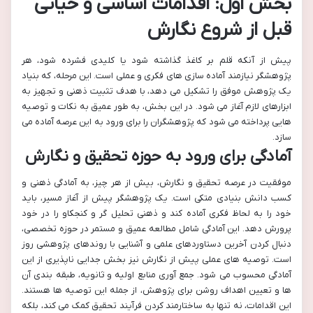
بخش اول: اقدامات اساسی و حیاتی
قبل از شروع نگارش
پیش از آنکه قلم بر کاغذ گذاشته شود یا کلیدی فشرده شود، هر
پژوهشگر نیازمند آماده سازی های فکری و عملی است. این مرحله، که بنیاد
یک پژوهش موفق را تشکیل می دهد، با هدف تثبیت ذهنی و تجهیز به
ابزارهای لازم آغاز می شود. در این بخش، به طور عمیق به نکات و توصیه
هایی پرداخته می شود که پژوهشگران را برای ورود به این عرصه آماده می
سازد.
آمادگی برای ورود به حوزه تحقیق و نگارش
موفقیت در عرصه تحقیق و نگارش، بیش از هر چیز، به آمادگی ذهنی و
کسب دانش بنیادی متکی است. یک پژوهشگر پیش از آغاز مسیر، باید
خود را به لحاظ فکری آماده کند و ذهنی تحلیل گر و کنجکاو را در خود
پرورش دهد. این آمادگی شامل مطالعه عمیق و مستمر در حوزه تخصصی،
دنبال کردن آخرین دستاوردهای علمی و آشنایی با روندهای پژوهشی روز
است. توصیه های عملی پیش از نگارش نیز بخش جدایی ناپذیری از این
آمادگی محسوب می شود. جمع آوری منابع اولیه و ثانویه، طبقه بندی آن
ها و تعیین اهداف روشن برای پژوهش، از جمله این توصیه ها هستند.
این اقدامات، نه تنها به ساختارمند کردن فرآیند تحقیق کمک می کند، بلکه