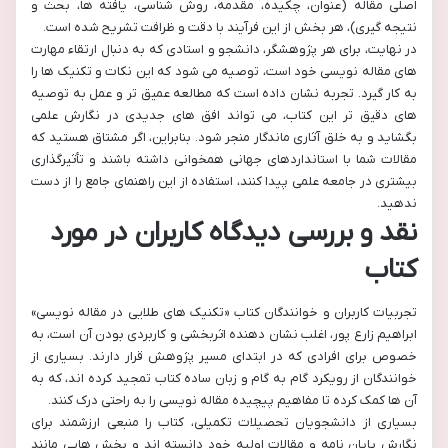
اصلی مقاله (عنوان، چکیده، مقدمه، روش شناسی، یافته ها، بحث و
نتیجه گیری)، هر بخش از این فرآیند با دقت و ظرافت تشریح شده است.
در نهایت، برای هر پژوهشگر، دانشجو و استادی که به دنبال ارتقاء مهارت
های مقاله نویسی خود است، توصیه می شود که این نکات و تکنیک ها را
به کار گیرد. تجربه نشان داده است که مطالعه عمیق تر و عمل به توصیه
های دقیق تر این کتاب، می تواند افق های جدیدی در نگارش علمی
بگشاید و به خلق آثاری ماندگار منجر شود. بنابراین، اگر مشتاق هستید که
مقالات شما با استانداردهای جهانی همخوانی داشته باشند و تأثیرگذاری
بیشتری در جامعه علمی پیدا کنند، استفاده از این راهنمای جامع را از دست
ندهید.
نقد و بررسی دیدگاه کاربران در مورد
کتاب
تجربیات کاربران و خوانندگان کتاب «تکنیک های طلایی در مقاله نویسی»
ابراهیم زارع پور، اغلب نشان دهنده اثربخشی و کاربردی بودن آن است، به
خصوص برای افرادی که در ابتدای مسیر پژوهش قرار دارند. بسیاری از
خوانندگان از رویکرد گام به گام و زبان ساده کتاب تمجید کرده اند، که به
آن ها کمک کرده تا مفاهیم پیچیده مقاله نویسی را به راحتی درک کنند.
بسیاری از دانشجویان تحصیلات تکمیلی، کتاب را منبعی ارزشمند برای
نگارش پایان نامه و مقالات اولیه خود دانسته اند و بخش هایی مانند