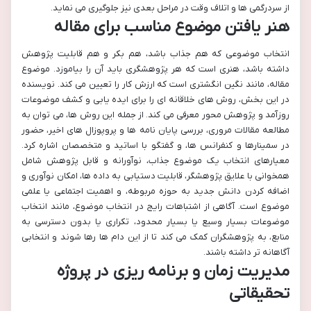
از سردرگمی ها و اتلاف وقت در مراحل بعدی نیز جلوگیری می نماید.
هنر یافتن موضوع مناسب برای مقاله
انتخاب موضوعی که هم جذاب باشد، هم بکر و هم قابلیت پژوهش
داشته باشد، هنری است که هر پژوهشگری باید آن را بیاموزد. موضوع
مقاله، مانند نگین انگشتری است که ارزش کار را تعیین می کند. نویسنده
در این بخش، روش های خلاقانه ای را برای ایده یابی و کشف موضوعات
روزآمد و پژوهش محور معرفی می کند. از جمله این روش ها، می توان به
مطالعه مقالات مروری، بررسی پایان نامه ها و پروپوزال های اخیر، حضور
در سمینارها و کنفرانس ها، و گفتگو با اساتید و متخصصان اشاره کرد.
معیارهای انتخاب یک موضوع جذاب، نوآورانه و قابل پژوهش شامل
همخوانی با علایق پژوهشگر، قابلیت دستیابی به داده ها، امکان نوآوری و
اضافه کردن دانش جدید به حوزه مربوطه، و اهمیت اجتماعی یا علمی
موضوع است. آگاهی از اشتباهات رایج در انتخاب موضوع، مانند انتخاب
موضوعات بسیار وسیع یا بسیار محدود، تکراری یا بدون دسترسی به
منابع، به پژوهشگران کمک می کند تا از این دام ها رها شوند و انتخابی
آگاهانه تر داشته باشند.
مدیریت زمان و برنامه ریزی در پروژه
تحقیقاتی