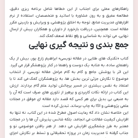
راهکارهای عملی برای اجتناب از این خطاها شامل برنامه ریزی دقیق،
مطالعه عمیق و به روز، مشاوره با اساتید و متخصصان، استفاده از نرم
افزارهای مدیریت منابع، توجه به اخلاق پژوهشی، و ویرایش و بازبینی مکرر
مقاله است. همچنین، دریافت بازخورد از داوران و همکاران پیش از ارسال
نهایی، می تواند به شناسایی و رفع نقاط ضعف کمک کند.
جمع بندی و نتیجه گیری نهایی
کتاب «تکنیک های طلایی در مقاله نویسی» ابراهیم زارع پور، بیش از یک
راهنمای ساده، به مثابه یک دوست و راهنما در کنار پژوهشگر قرار می گیرد.
این اثر با پوشش جامع و گام به گام مراحل مقاله نویسی، از انتخاب
موضوع تا نگارش جزئی ترین بخش ها، به پژوهشگران کمک می کند تا با
اعتماد به نفس بیشتری در مسیر پرچالش تولید علم گام بردارند. ارزش
این کتاب در ارائه نکات کاربردی و پرهیز از تئوری های صرف است که آن را
به منبعی بی بدیل برای هر کسی که قصد دارد مقاله ای موفق در مجلات
علمی پژوهشی و ISI به چاپ برساند، تبدیل کرده است.
این خلاصه نشان داد که رعایت اصول مطرح شده در این کتاب، نه تنها به
افزایش کیفیت مقالات می انجامد، بلکه شانس پذیرش آن ها را در مجلات
معتبر به طرز چشمگیری افزایش می دهد. از هنر یافتن موضوعی نو و
جذاب گرفته تا مدیریت زمان در پروژه تحقیقاتی و تسلط بر نگارش اجزای