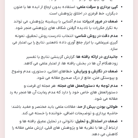
کپی برداری و سرقت علمی:
استفاده بدون ارجاع از ایده ها یا متون
دیگران، خط قرمزی در اخلاق پژوهش است.
ضعف در مرور ادبیات:
عدم آشنایی با پیشینه پژوهش، می تواند
به تکرار مکررات یا نادیده گرفتن شکاف های پژوهشی منجر شود.
عدم دقت در روش شناسی:
انتخاب نادرست روش تحقیق، نمونه
گیری غیرعلمی، یا ابزار جمع آوری داده نامعتبر، نتایج را بی اعتبار می
سازد.
جانبداری در ارائه یافته ها:
گزارش گزینشی نتایج یا تفسیر
زودهنگام آن ها در بخش یافته ها، از اعتبار علمی می کاهد.
ضعف در نگارش و ویرایش:
خطاهای املایی، دستوری، عدم وضوح
و پیوستگی متن، مانع از درک صحیح مقاله می شود.
عدم توجه به دستورالعمل های مجله:
هر مجله ای فرمت و
دستورالعمل های خاص خود را دارد که عدم رعایت آن ها منجر به رد
مقاله می شود.
طولانی بودن بیش از حد:
مقالات علمی باید مختصر و مفید باشند؛
حاشیه پردازی و توضیحات اضافی، خواننده را خسته می کند.
ضعف در استدلال و تحلیل:
ناتوانی در تحلیل عمیق یافته ها و
ارتباط آن ها با نظریه ها و پژوهش های قبلی، ارزش علمی مقاله را
کاهش می دهد.