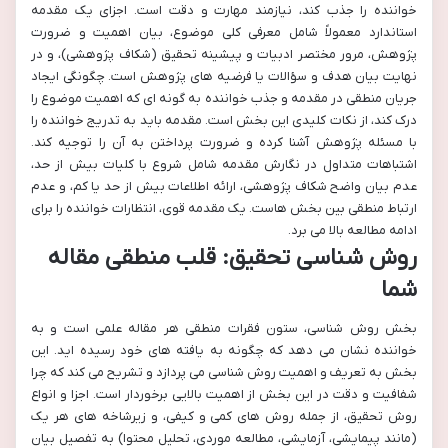
خواننده را جذب کند، نیازمند مهارت و دقت است. اجزای یک مقدمه
استاندارد معمولاً شامل معرفی کلی موضوع، بیان اهمیت و ضرورت
پژوهش، مرور مختصر ادبیات و پیشینه تحقیق (شکاف پژوهشی)، و در
نهایت بیان هدف و سؤالات یا فرضیه های پژوهش است. چگونگی ایجاد
جریان منطقی در مقدمه و جذب خواننده به گونه ای که اهمیت موضوع را
درک کند، از نکات کلیدی این بخش است. مقدمه باید به تدریج خواننده را
با مسئله پژوهش آشنا کرده و ضرورت پرداختن به آن را توجیه کند.
اشتباهات متداول در نگارش مقدمه شامل شروع با کلیات بیش از حد،
عدم بیان واضح شکاف پژوهشی، ارائه اطلاعات بیش از حد یا کم، و عدم
ارتباط منطقی بین بخش هاست. یک مقدمه قوی، انتظارات خواننده را برای
ادامه مطالعه بالا می برد.
روش شناسی تحقیق: قلب منطقی مقاله
شما
بخش روش شناسی، ستون فقرات منطقی هر مقاله علمی است و به
خواننده نشان می دهد که چگونه به یافته های خود رسیده اید. این
بخش به تعریف و اهمیت روش شناسی می پردازد و تشریح می کند که چرا
شفافیت و دقت در این بخش از اهمیت بالایی برخوردار است. اجزا و انواع
روش تحقیق، از جمله روش های کمی و کیفی، و زیرشاخه های هر یک
(مانند پیمایشی، آزمایشی، مطالعه موردی، تحلیل محتوا) به تفصیل بیان