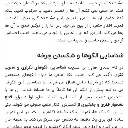
مشاهده کنیم، درست مانند تماشای ابرهایی که در آسمان حرکت می
کنند. ما سعی نمی کنیم آن ها را تغییر دهیم یا سرکوب کنیم، بلکه
فقط حضور آن ها را می پذیریم. این مشاهده گری بدون قضاوت،
قدرت افکار منفی را از بین می برد، زیرا ما را از درگیر شدن با آن ها
رها می کند. افرادی که این تمرین را انجام می دهند، اغلب احساس
آزادی و سبکی خاصی را تجربه می کنند.
شناسایی الگوها و شکستن چرخه
در گام بعدی، هاول بر اهمیت
شناسایی الگوهای تکراری و مخرب
فکری
تأکید می کند. اغلب افکار منفی ما دارای الگوهای مشخصی
هستند که در شرایط خاص فعال می شوند. با شناسایی این الگوها،
می توانیم پیش از آنکه آن ها کاملاً بر ما مسلط شوند، آن ها را
تشخیص دهیم. پس از شناسایی، تکنیک های اولیه برای
قطع
نشخوار فکری
و جلوگیری از گسترش افکار منفی معرفی می شوند. یکی
از این تکنیک ها، تمرین «یک دقیقه آگاهی» است. در این تمرین
ساده، فرد برای یک دقیقه به تنفس خود تمرکز می کند، به لحظه حال
باز می گردد و اجازه می دهد افکار گذشته یا آینده محو شوند. این