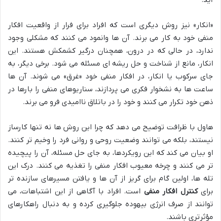
آید.
«انکار» نیز روش دیگری است که افراد برای فرار از واقعیت افکار
منفی خود به کار می برند. آن ها وانمود می کنند که مشکلی وجود
ندارد، در حالی که در درون، همچنان درگیر کشمکش هستند. این
انکار، مانع از شناخت و حل ریشه ای مسئله می شود. برخی دیگر، به
جای سرکوب یا انکار، در افکار منفی خود «غرق» می شوند. آن ها
ساعت ها به نشخوار فکری می پردازند، سناریوهای منفی را بارها در
ذهن خود تکرار می کنند و خود را در باتلاق ناامیدی فرو می برند.
هاول با ظرافت توضیح می دهد که چرا این روش ها نه تنها کارساز
نیستند، بلکه می توانند وضعیت روحی و روانی فرد را وخیم تر کنند.
او بیان می کند که این رویکردها، به جای حل مسئله، آن را پیچیده
تر می کنند و چرخه معیوب افکار منفی را تغذیه می کنند. درک این
تله ها، اولین گام برای گریز از آن ها و یافتن مسیرهای سازنده تر
برای
کنترل افکار منفی
است. افراد با آگاهی از این اشتباهات، می
توانند از صرف انرژی بیهوده جلوگیری کرده و به دنبال راهکارهای
مؤثرتری باشند.