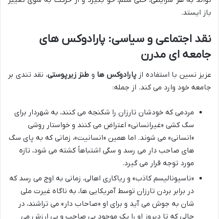
تواند به هر شرایطی، حتی ستم، خو بگیرد و از حرکت به سوی تغییر
باز ایستد.
نقد اجتماعی و سیاسی: پارادوکس های
جامعه ای مدرن
عزیز نسین با استفاده از
پارادوکس ها
و
طنز زیرپوستی
، نقد تندی بر
جامعه خود وارد می کند. از جمله:
مردمی که خودشان تارزان را شکنجه می کنند، به شهردار برای
سگ کشی «غیرانسانی» اعتراض می کنند و خواستار روشی
«انسانی» می شوند. اما همین «انسانیت»، زمانی که به پای سگ
های صاحب دار می رسد و سگی اشتباهاً کشته می شود، تازه
مورد توجه قرار می گیرد.
«ناسیونالیسم کاذب» و ریاکاری اهالی، زمانی به اوج می رسد که
در برابر بردن تارزان توسط آمریکایی ها، به ناگاه غیرت ملی
شان به جوش می آید و برای او «صاحاب دار» می تراشند، در
حالی که تا دیروز او را یک موجود بی صاحب و بی ارزش می