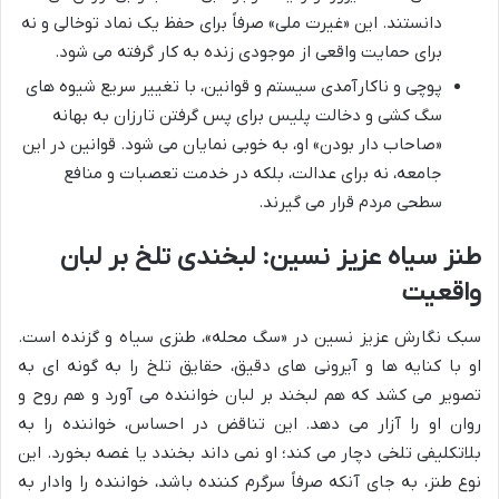
دانستند. این «غیرت ملی» صرفاً برای حفظ یک نماد توخالی و نه
برای حمایت واقعی از موجودی زنده به کار گرفته می شود.
پوچی و ناکارآمدی سیستم و قوانین، با تغییر سریع شیوه های
سگ کشی و دخالت پلیس برای پس گرفتن تارزان به بهانه
«صاحاب دار بودن» او، به خوبی نمایان می شود. قوانین در این
جامعه، نه برای عدالت، بلکه در خدمت تعصبات و منافع
سطحی مردم قرار می گیرند.
طنز سیاه عزیز نسین: لبخندی تلخ بر لبان
واقعیت
سبک نگارش عزیز نسین در «سگ محله»، طنزی سیاه و گزنده است.
او با کنایه ها و آیرونی های دقیق، حقایق تلخ را به گونه ای به
تصویر می کشد که هم لبخند بر لبان خواننده می آورد و هم روح و
روان او را آزار می دهد. این تناقض در احساس، خواننده را به
بلاتکلیفی تلخی دچار می کند؛ او نمی داند بخندد یا غصه بخورد. این
نوع طنز، به جای آنکه صرفاً سرگرم کننده باشد، خواننده را وادار به