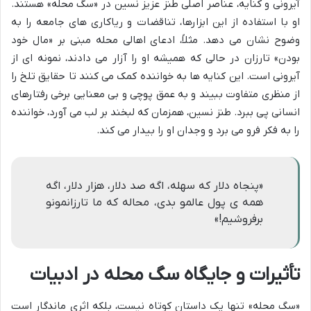
آیرونی و کنایه، عناصر اصلی طنز عزیز نسین در «سگ محله» هستند.
او با استفاده از این ابزارها، تناقضات و ریاکاری های جامعه را به
وضوح نشان می دهد. مثلاً، ادعای اهالی محله مبنی بر «مال خود
بودن» تارزان در حالی که همیشه او را آزار می دادند، نمونه ای از
آیرونی است. این کنایه ها به خواننده کمک می کنند تا حقایق تلخ را
از منظری متفاوت ببیند و به عمق پوچی و بی معنایی برخی رفتارهای
انسانی پی ببرد. طنز نسین، همزمان که لبخند بر لب می آورد، خواننده
را به فکر فرو می برد و وجدان او را بیدار می کند.
«پنجاه دلار که سهله، اگه صد دلار، هزار دلار، اگه
همه ی پول عالمو بدی، محاله که ما تارزانمونو
برفروشیم!»
تأثیرات و جایگاه سگ محله در ادبیات
«سگ محله» تنها یک داستان کوتاه نیست، بلکه اثری ماندگار است