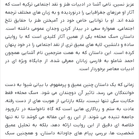
عزیز نسین، نامی آشنا در ادبیات طنز و نقد اجتماعی ترکیه است که
آثار او مرزهای جغرافیایی را درنوردیده و به زبان های مختلف ترجمه
شده اند. او با توانایی خاص خود در آمیختن طنز با حقایق تلخ
اجتماعی، همواره سعی در بیدار کردن وجدان عمومی داشته است.
داستان «سگ محله» یکی از همین آثار کلیدی است که با روایتی
ساده و دلنشین، لایه های عمیق تری از نقد اجتماعی را در خود پنهان
کرده است. این داستان که به همت مترجمین نام آشنایی همچون
احمد شاملو به فارسی زبانان معرفی شده، از جایگاه ویژه ای در
ادبیات معاصر برخوردار است.
زمانی که یک داستان چنین عمیق و پرمفهوم، با بیانی شیوا به دست
خوانندگان می رسد، تاثیر آن دوچندان می شود. «سگ محله» فقط
حکایت سگی تنها نیست، بلکه بازتابی از هویت های از دست رفته،
عادت به ستم و ریاکاری هایی است که گاه ناخواسته در تاروپود
جامعه تنیده می شوند. از این رو، این مقاله می کوشد تا نه تنها
خلاصه ای دقیق از این روایت ارائه دهد، بلکه به تحلیل عمیق
شخصیت ها، بررسی پیام های جاودانه داستان، و همچنین سبک