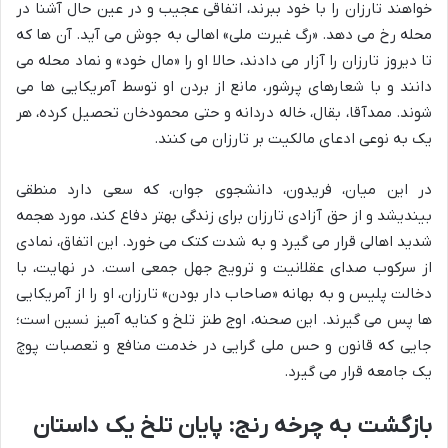
خواهند تارزان را با خود ببرند، اتفاقی عجیب و در عین حال آشنا در
محله رخ می دهد. «رگ غیرت ملی» اهالی به جوش می آید. آن ها که
تا دیروز تارزان را آزار می دادند، حالا او را «مال خود» و نماد محله می
دانند و با شعارهای پرشور، مانع از بردن او توسط آمریکایی ها می
شوند. ممدآقا، بقال، خاله دردانه و حتی محمودخان تحصیل کرده، هر
یک به نوعی ادعای مالکیت بر تارزان می کنند.
در این میان، فریدون، دانشجوی جوان، که سعی دارد منطقی
بیندیشد و از حق آزادی تارزان برای زندگی بهتر دفاع کند، مورد هجمه
شدید اهالی قرار می گیرد و به شدت کتک می خورد. این اتفاق، نمادی
از سرکوب صدای عقلانیت و ترویج جهل جمعی است. در نهایت، با
دخالت پلیس و به بهانه «صاحاب دار بودن» تارزان، او را از آمریکایی
ها پس می گیرند. این صحنه، اوج طنز تلخ و کنایه آمیز نسین است؛
جایی که قانون و حس ملی گرایی در خدمت منافع و تعصبات پوچ
یک جامعه قرار می گیرد.
بازگشت به چرخه رنج: پایان تلخ یک داستان