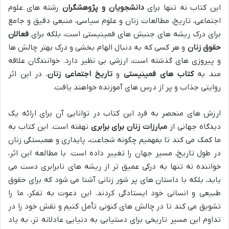
این کتاب نه تنها برای
دانشجویان و پژوهشگران
رشته های علوم
اجتماعی، تاریخ، مطالعات زنان و علوم سیاسی، منبعی دقیق و جامع
برای درک ریشه های جنبش های فمینیستی است، بلکه برای
فعالان
حقوق زنان
و هر کسی که به دنبال الهام بخشی و درک بهتر چالش ها
و پیروزی های گذشته است، ارزشی بی نظیر دارد. خوانندگان علاقه
مند به
کتاب های فمینیستی
و
تاریخ اجتماعی زنان
، در این اثر
روایتی جذاب و پر از درس های آموزنده خواهند یافت.
ارزش های منحصر به فرد این کتاب در توانایی آن برای ارائه یک
دیدگاه جهانی از
مبارزات زنان برای برابری
نهفته است. این کتاب به
ما کمک می کند تا بفهمیم چگونه شجاعت، پایداری و همبستگی زنان
در طول تاریخ، مسیر جهان را تغییر داده است. با مطالعه این اثر،
خواننده نه تنها به درکی عمیق تر از ریشه های نابرابری دست می
یابد، بلکه با داستان های پر شور زنانی آشنا می شود که برای حقوق
طبیعی و انسانی خود ایستادگی کردند. این دعوت به تفکر، ما را
تشویق می کند تا در چالش های کنونی تأمل کنیم و نقش خود را در
تداوم این مسیر تاریخی برای دستیابی به دنیایی عادلانه تر، به یاد