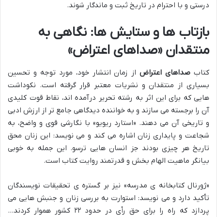
درستی و با احترام در تاریخ ثبت و ماندگار شوند.
بازتاب ها و ستایش ها: نگاهی به
منتقدان «صداهای اعتراض»
کتاب
صداهای اعتراض
از زمان انتشار خود، مورد توجه و تحسین
بسیاری از منتقدان و نشریات معتبر قرار گرفته است. نکوداشت
هایی که برای این اثر به رشته تحریر درآمده اند، نقاط قوت کلیدی
آن را برجسته می سازند و به خواننده دیدگاهی جامع تر از ارزش ادبی
و تاریخی آن می دهند. «استارد ریویو» با نگارشی قوی و واضح، به
شجاعت و پایداری زنان اشاره می کند و می نویسد: این زنان محق
تاریخ هر چیزی بودند جز انسان هایی ترسو. این جمله به خوبی
بیانگر ماهیت الهام بخش و قدرتمند روایت کتاب است.
«ژورنال کتابخانه ی مدرسه» نیز بر گستره ی تحقیقات نویسندگان
تأکید دارد و می نویسد: استوارت به بررسی زنان و جنبش هایی می
پردازد که راه را برای حق رأی در حدود ۲۲ کشور هموار کردند…