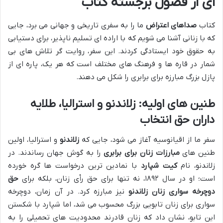
ای از فصول برجسته کتاب
کتاب
صداهای اعتراض
ما را به سفری تاریخی و جهانی می برد، جایی
که با زنانی آشنا می شویم که با اراده ای تسلیم ناپذیر، برای دستیابی
به حقوق خود ایستادگی کردند. این سفر، روایت گر تلاش های بی
شمار در قاره ها و فرهنگ های مختلف است که هر یک، پاره ای از
پازل بزرگ مبارزه برای برابری را شکل می دهند.
طنین های اولیه: زلاندنو و استرالیا، طلایه
داران حق انتخاب
سفر ما از اقیانوسیه آغاز می شود، جایی که
زلاندنو
و استرالیا، اولین
طنین های
مبارزات زنان برای برابری
را به گوش جهان رساندند. در
زلاندنو، نام
کیت شپارد
با نمادین ترین درخواست ها گره خورده
است؛ او در سال ۱۸۹۲، نه تنها برای حق رأی زنان، بلکه برای
حق
دوچرخه سواری زنان زلاندنو
نیز مبارزه کرد. در آن زمان، دوچرخه
سواری برای زنان تابویی بزرگ محسوب می شد، اما شپارد با شکستن
این تابو، نشان داد که زنان قادرند محدودیت های تحمیلی را به