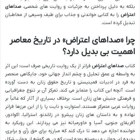
بلکه به دلیل پرداختن به جزئیات و روایت های شخصی،
صداهای
اعتراض
را به کتابی خواندنی و جذاب برای طیف وسیعی از مخاطبان
تبدیل کرده است.
چرا «صداهای اعتراض» در تاریخ معاصر
اهمیت بی بدیل دارد؟
کتاب
صداهای اعتراض
فراتر از یک روایت تاریخی صرف است؛ این اثر
به واسطه ی عمق تحلیل و چشم انداز جهانی خود، جایگاهی منحصر
به فرد در ادبیات فمینیستی و تاریخ حقوق زنان به دست آورده
است. آنچه این کتاب را متمایز می کند، تمرکز آن بر تنوع جغرافیایی
و فرهنگی جنبش های زنان است. برخلاف بسیاری از آثار که غالباً بر
روایات غربی متمرکز هستند، استوارت و نایت پا را از این مرزها فراتر
نهاده و به داستان های زنان پیشرو در زلاندنو، استرالیا، اکوادور،
آفریقای جنوبی، آسیا و خاورمیانه نیز می پردازند. این رویکرد به
خواننده اجازه می دهد تا درک کند که مبارزه برای حق رأی و برابری،
پدیده ای جهانی و پیوسته بوده است که در هر گوشه از جهان، شکل