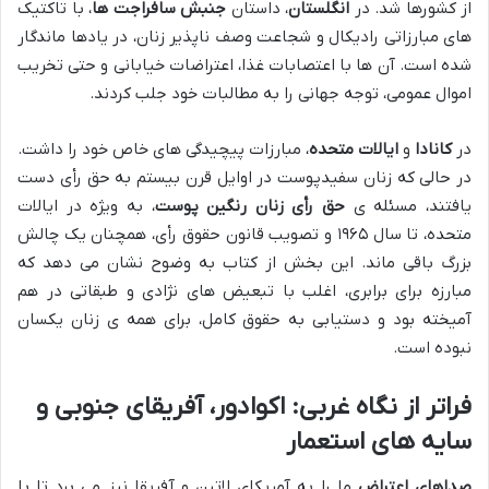
از کشورها شد. در
انگلستان
، داستان
جنبش سافراجت ها
، با تاکتیک
های مبارزاتی رادیکال و شجاعت وصف ناپذیر زنان، در یادها ماندگار
شده است. آن ها با اعتصابات غذا، اعتراضات خیابانی و حتی تخریب
اموال عمومی، توجه جهانی را به مطالبات خود جلب کردند.
در
کانادا
و
ایالات متحده
، مبارزات پیچیدگی های خاص خود را داشت.
در حالی که زنان سفیدپوست در اوایل قرن بیستم به حق رأی دست
یافتند، مسئله ی
حق رأی زنان رنگین پوست
، به ویژه در ایالات
متحده، تا سال ۱۹۶۵ و تصویب قانون حقوق رأی، همچنان یک چالش
بزرگ باقی ماند. این بخش از کتاب به وضوح نشان می دهد که
مبارزه برای برابری، اغلب با تبعیض های نژادی و طبقاتی در هم
آمیخته بود و دستیابی به حقوق کامل، برای همه ی زنان یکسان
نبوده است.
فراتر از نگاه غربی: اکوادور، آفریقای جنوبی و
سایه های استعمار
صداهای اعتراض
ما را به آمریکای لاتین و آفریقا نیز می برد تا با