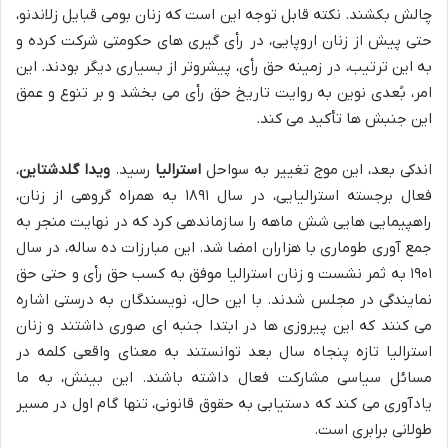
چالش بکشند. نکته قابل توجه این است که زنان بومی قبایل زلاندنو،
حتی پیش از زنان اروپایی، در رأی گیری های حکومتی شرکت کرده و
به این ترتیب، در زمینه حق رأی، پیشروتر از بسیاری دیگر بودند. این
امر، بُعدی نوین به روایت تاریخ حق رأی می بخشد و بر تنوع و عمق
این جنبش ها تأکید می کند.
اندکی بعد، این موج تغییر به سواحل
استرالیا
رسید.
ویدا گلدشتاین
،
فعال برجسته استرالیایی، در سال ۱۸۹۱ به همراه گروهی از زنان،
راهپیمایی هایی شش ماهه را سازماندهی کرد که در نهایت منجر به
جمع آوری طوماری با هزاران امضا شد. این مبارزات ده ساله، در سال
۱۹۰۱ به ثمر نشست و زنان استرالیا موفق به کسب حق رأی و حتی حق
نمایندگی در مجلس شدند. با این حال، نویسندگان به درستی اشاره
می کنند که این پیروزی ها در ابتدا جنبه ای صوری داشتند و زنان
استرالیا تازه پنجاه سال بعد توانستند به معنای واقعی کلمه در
مسائل سیاسی مشارکت فعال داشته باشند. این بینش، به ما
یادآوری می کند که دستیابی به حقوق قانونی، تنها گام اول در مسیر
طولانی برابری است.