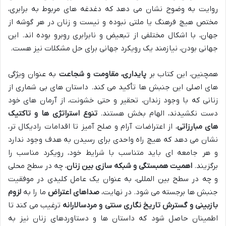
روایت به وضوح نشان می دهد که دغدغه های مربوط به برابری،
مختص هیچ فرهنگ یا ملتی نبوده و نیست و زنان در هر گوشه از
جهان، با اشکال مختلفی از تبعیض و نابرابری روبرو بوده اند. این
جهانی بودن، نیازمند یک رویکرد جهانی برای حل مشکلات نیز هست.
همچنین، این کتاب بر
پایداری، مقاومت و شجاعت
به عنوان ویژگی
های اصلی این جنبش ها تأکید می کند. داستان های بی شماری از
زنانی که با وجود زندان، تحقیر و حتی خشونت، از آرمان های خود
دست نکشیدند، الهام بخش هستند.
تنوع استراتژی ها و تاکتیک
های مبارزاتی
، از اعتراضات آرام و صلح آمیز تا اقدامات رادیکال تر،
نشان می دهد که هیچ راه واحدی برای رسیدن به هدف وجود ندارد
و هر جامعه ای باید متناسب با شرایط خود، رویکرد مناسب را
برگزیند.
اهمیت همبستگی و شبکه سازی بین زنان
، چه در سطح محلی
و چه در سطح بین المللی، به عنوان یک عامل کلیدی در موفقیت
جنبش ها برجسته می شود. در نهایت،
صداهای اعتراض
ما را به
لزوم
بازبینی و گسترش تاریخ نگاری سنتی و مردسالارانه
ترغیب می کند تا
اطمینان حاصل شود که داستان ها و دستاوردهای زنان نیز به