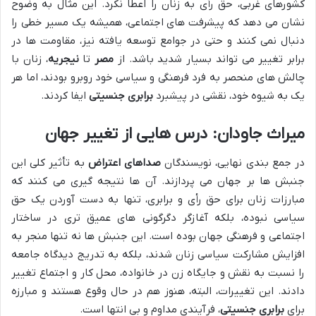
کشورهای غربی، حق رأی به زنان را اعطا نکرد. این مثال به وضوح
نشان می دهد که پیشرفت های اجتماعی، همیشه یک مسیر خطی را
دنبال نمی کنند و حتی در جوامع توسعه یافته نیز، مقاومت ها در
برابر تغییر می تواند بسیار شدید باشد. از
مصر
تا
نیجریه
، زنان با
چالش های منحصر به فرد فرهنگی و سیاسی خود روبرو بودند، اما هر
یک به شیوه خود، نقشی در پیشبرد
برابری جنسیتی
ایفا کردند.
میراث جاودان: درس هایی از تغییر جهان
در جمع بندی نهایی، نویسندگان
صداهای اعتراض
به تأثیر کلی این
جنبش ها بر جهان می پردازند. آن ها نتیجه گیری می کنند که
مبارزات زنان برای حق رأی و برابری، تنها به دست آوردن یک حق
سیاسی نبوده، بلکه آغازگر دگرگونی های عمیق تری در ساختار
اجتماعی و فرهنگی جهان بوده است. این جنبش ها نه تنها منجر به
افزایش مشارکت سیاسی زنان شدند، بلکه به تدریج دیدگاه جامعه
را نسبت به نقش و جایگاه زن در خانواده، محل کار و اجتماع تغییر
دادند. این تغییرات، البته، هنوز هم در حال وقوع هستند و مبارزه
برای
برابری جنسیتی
، فرآیندی مداوم و بی انتها است.