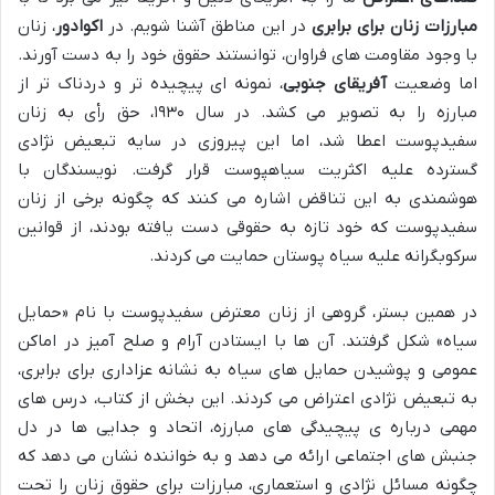
مبارزات زنان برای برابری
در این مناطق آشنا شویم. در
اکوادور
، زنان
با وجود مقاومت های فراوان، توانستند حقوق خود را به دست آورند.
اما وضعیت
آفریقای جنوبی
، نمونه ای پیچیده تر و دردناک تر از
مبارزه را به تصویر می کشد. در سال ۱۹۳۰، حق رأی به زنان
سفیدپوست اعطا شد، اما این پیروزی در سایه تبعیض نژادی
گسترده علیه اکثریت سیاهپوست قرار گرفت. نویسندگان با
هوشمندی به این تناقض اشاره می کنند که چگونه برخی از زنان
سفیدپوست که خود تازه به حقوقی دست یافته بودند، از قوانین
سرکوبگرانه علیه سیاه پوستان حمایت می کردند.
در همین بستر، گروهی از زنان معترض سفیدپوست با نام «حمایل
سیاه» شکل گرفتند. آن ها با ایستادن آرام و صلح آمیز در اماکن
عمومی و پوشیدن حمایل های سیاه به نشانه عزاداری برای برابری،
به تبعیض نژادی اعتراض می کردند. این بخش از کتاب، درس های
مهمی درباره ی پیچیدگی های مبارزه، اتحاد و جدایی ها در دل
جنبش های اجتماعی ارائه می دهد و به خواننده نشان می دهد که
چگونه مسائل نژادی و استعماری، مبارزات برای حقوق زنان را تحت