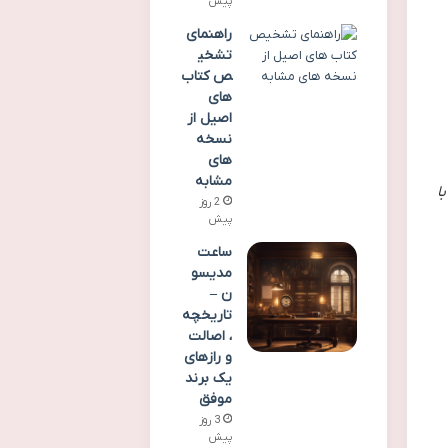
پیش
راهنمای
تشخی
ص کتاب
های
اصیل از
نسخه
های
مشابه
با
2 روز
پیش
ساعت
مدیسو
ن –
تاریخچه
، اصالت
و رازهای
یک برند
موفق
3 روز
پیش