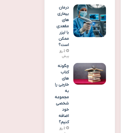
درمان
بیماری
های
مقعدی
با لیزر
ممکن
است؟
2 روز
پیش
چگونه
کتاب
های
خارجی را
به
مجموعه
شخصی
خود
اضافه
کنیم؟
2 روز