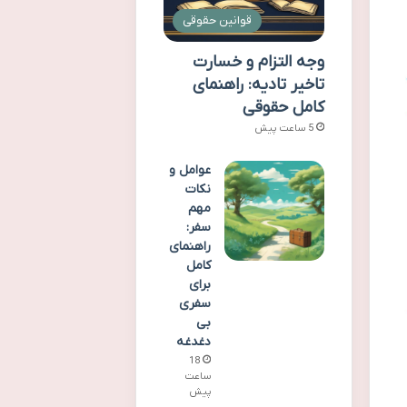
قوانین حقوقی
وجه التزام و خسارت
تاخیر تادیه: راهنمای
کامل حقوقی
5 ساعت پیش
عوامل و
نکات
مهم
سفر:
راهنمای
کامل
برای
سفری
بی
دغدغه
18
ساعت
پیش