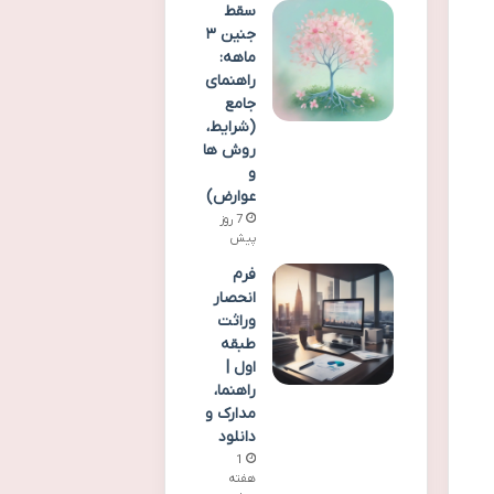
سقط
جنین ۳
ماهه:
راهنمای
جامع
(شرایط،
روش ها
و
عوارض)
7 روز
پیش
فرم
انحصار
وراثت
طبقه
اول |
راهنما،
مدارک و
دانلود
1
هفته