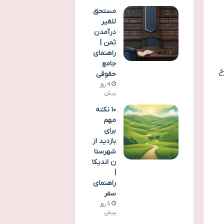
مستحق
للغیر
درآمدن
ثمن |
راهنمای
جامع
خ
حقوقی
4 روز
پیش
۱۰ نکته
مهم
برای
بازدید از
شهرستا
ن اندیکا
|
راهنمای
سفر
5 روز
پیش