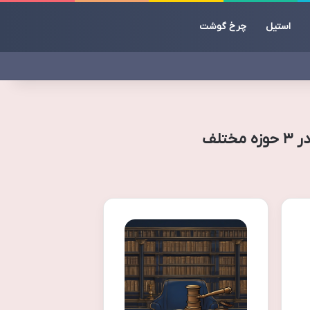
استیل
چرخ گوشت
تلف