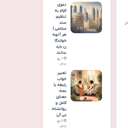
دعوی
الزام به
تنظیم
ر
سند
مشاعی |
هر آنچه
خواندگا
ن باید
بدانند
1 روز
پیش
تعبیر
خواب
رابطه با
عمه:
معنای
کامل و
روانشناخ
تی آن
2 روز
پیش