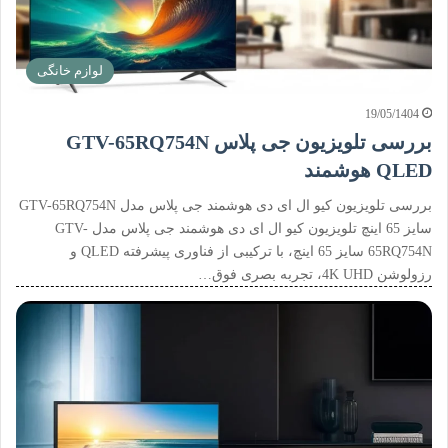
لوازم خانگی
19/05/1404
بررسی تلویزیون جی پلاس GTV-65RQ754N
QLED هوشمند
بررسی تلویزیون کیو ال ای دی هوشمند جی پلاس مدل GTV-65RQ754N
سایز 65 اینچ تلویزیون کیو ال ای دی هوشمند جی پلاس مدل GTV-
65RQ754N سایز 65 اینچ، با ترکیبی از فناوری پیشرفته QLED و
رزولوشن 4K UHD، تجربه بصری فوق…