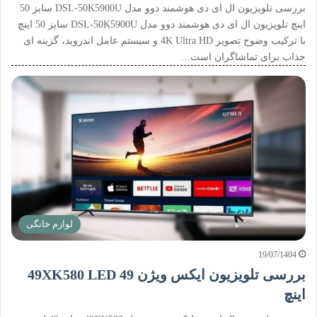
بررسی تلویزیون ال ای دی هوشمند دوو مدل DSL-50K5900U سایز 50
اینچ تلویزیون ال ای دی هوشمند دوو مدل DSL-50K5900U سایز 50 اینچ
با ترکیب وضوح تصویر 4K Ultra HD و سیستم عامل اندروید، گزینه ای
جذاب برای تماشاگران است…
لوازم خانگی
19/07/1404
بررسی تلویزیون ایکس ویژن 49XK580 LED 49
اینچ