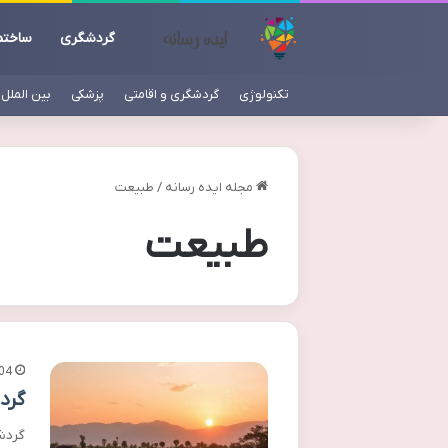
گردشگری
ساختم
تکنولوژی
گردشگری و اقامتی
پزشکی
بین الملل
مجله ایده رسانه
/
طبیعت
طبیعت
04
گرد
گردش