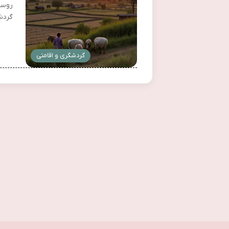
روست
گردش
گردشگری و اقامتی