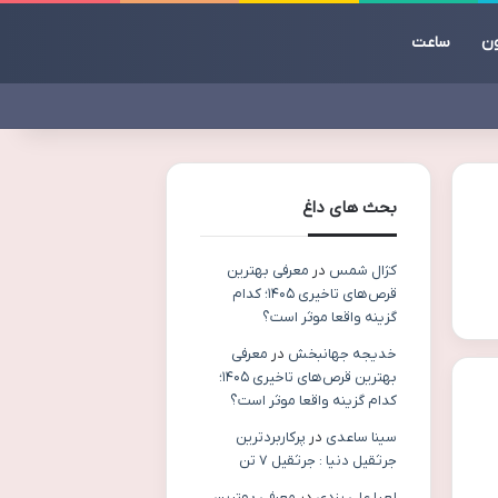
ون
ساعت
بحث های داغ
کژال شمس
در
معرفی بهترین
قرص‌های تاخیری ۱۴۰۵؛ کدام
گزینه واقعا موثر است؟
خدیجه جهانبخش
در
معرفی
بهترین قرص‌های تاخیری ۱۴۰۵؛
کدام گزینه واقعا موثر است؟
سینا ساعدی
در
پرکاربردترین
جرثقیل دنیا : جرثقیل ۷ تن
لعیا علی یزدی
در
معرفی بهترین