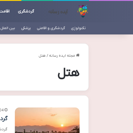
گردشگری
اقامت
تکنولوژی
گردشگری و اقامتی
پزشکی
بین الملل
مجله ایده رسانه
/
هتل
هتل
04
گرد
گردش