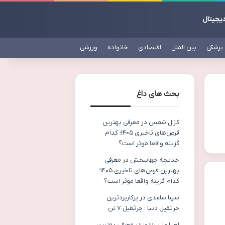
دیجیتال
پزشکی
بین الملل
اقتصادی
خانواده
ورزشی
بحث های داغ
کژال شمس
در
معرفی بهترین
قرص‌های تاخیری ۱۴۰۵؛ کدام
گزینه واقعا موثر است؟
خدیجه جهانبخش
در
معرفی
بهترین قرص‌های تاخیری ۱۴۰۵؛
کدام گزینه واقعا موثر است؟
سینا ساعدی
در
پرکاربردترین
جرثقیل دنیا : جرثقیل ۷ تن
لعیا علی یزدی
در
معرفی بهترین