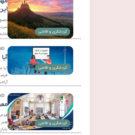
مها
این
تصور
سرت.
گردشگری و اقامتی
شاید 
4
آیا
گردشگری و اقامتی
آیا 
فرصت
آرام
3 هفته
معرف
قدم 
هنر 
گردشگری و اقامتی
پایان