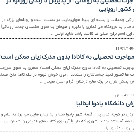
جرت تحصیلی به رومانی : از پذیرش تا زندگی روزمره در
 کشور اروپایی
 کن چمدانت را بسته ای بلیط هواپیمایت در دستت است و رویاهای بزرگ در
 قدم به فرودگاه می گذاری با دلهره و هیجان به سوی مقصدی جدید رومانی!
این اسم برای خیلی ها ناآشنا باشد شاید اولین…
11/01/140
 مهاجرت تحصیلی به کانادا بدون مدرک زبان ممکن است؟
مهاجرت تحصیلی به کانادا بدون مدرک زبان ممکن است؟ سفری به سوی سرزمی
 ها تصور کنید چشمانتان را ببندید… بوی خوش قهوه در یک کافه دنج صدا
ش بخش باران بر برگ های درختان افرا و حس هیجان…
 پیش
ی دانشگاه پادوا ایتالیا
زدن در کوچه های پر از قصه شهر پادوا شما را به زمان هایی می برد که علم و
با هم آمیخته بودند. شهری که تاریخ آن بوی کتاب های قدیمی و اشتیاق بی
 برای یادگیری را…