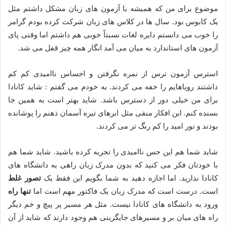
موضوع برای من که همیشه با آزمون های زبان مشکل داشتم مثل
یک کابوس بود. سال ها در کلاس های زبان شرکت کرده بودم گرامر
را خوب می دانستم دایره لغات نسبتاً خوبی هم داشتم اما وقتی پای
آزمون های استاندارد به میان می آمد انگار همه چیز قفل می شد.
استرس آزمون ترس از نمره نگرفتن و احساس ناامیدی کم کم
داشتند رویاهایم را خفه می کردند. به خودم می گفتم : شاید کانادا
برای من خیلی دور از دسترس باشد. شاید بهتر است به همین جا
بسنده کنم. این افکار منفی مثل ابرهای تیره آسمان ذهنم را پوشانده
بودند و نور امید را کم رنگ تر می کردند.
شاید شما هم این حس ناامیدی را تجربه کرده باشید. شاید شما هم
با خودتان فکر می کنید که بدون مدرک زبان راهی به دانشگاه های
کانادا ندارید. اما اجازه دهید به شما بگویم این فقط یک
تصور غلط
است. درست است که مدرک زبان یک فاکتور مهم است اما
تنها راه
ورود به دانشگاه های کانادا نیست. مثل هر مسیر پر پیچ و خم دیگر
راه های میان بر و مسیرهای جایگزینی هم وجود دارند که شاید از آن