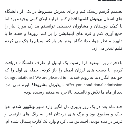
تصمیم گرفتم ریسک کنم و برای پذیرش مشروط در یکی از دانشگاه
های استان
بریتیش کلمبیا
اقدام کنم. فرایند اپلای کمی پیچیده بود اما
با کمک دوستان و مشاوران تحصیلی توانستم مدارک مورد نیاز را
جمع آوری کنم و فرم های اپلیکیشن را پر کنم. روزها و هفته ها با
دلهره منتظر جواب دانشگاه بودم. هر بار که ایمیلم را چک می کردم
قلبم تندتر می زد.
بالاخره روز موعود فرا رسید. یک ایمیل از طرف دانشگاه دریافت
کردم. با دست های لرزان ایمیل را باز کردم. جمله ی اول را که
خواندم انگار دنیا به رویم خندید : Congratulations! We are pleased to
offer you conditional admission…
پذیرش مشروط
!
باورم نمی شد.
بعد از ماه ها تلاش و ناامیدی بالاخره به هدفم رسیده بودم.
چند ماه بعد در یک روز پاییزی دل انگیز وارد شهر
ونکوور
شدم. هوا
خنک و مطبوع بود و برگ های درختان افرا به رنگ های نارنجی و
قرمز درآمده بودند. احساس می کردم وارد یک کارت پستال شده ام.