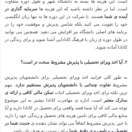
است. این هزینه ها بسته به دانشگاه شهر و طول دوره متفاوت
است. اما در نظر داشته باشید که این هزینه ها
سرمایه گذاری در
آینده ی شما
هستند. با شرکت در این دوره ها نه تنها زبان انگلیسی
خود را تقویت می کنید بلکه شانس پذیرش و موفقیت خود را در
برنامه های اصلی دانشگاه نیز افزایش می دهید. همچنین می توانید
در طول دوره ی زبان با فرهنگ کانادایی آشنا شوید و برای زندگی در
کانادا آماده شوید.
۲
.
آیا اخذ ویزای تحصیلی با پذیرش مشروط سخت تر است؟
به طور کلی فرایند اخذ ویزای تحصیلی برای دانشجویان پذیرش
مشروط
تفاوت چندانی با دانشجویان پذیرش مستقیم ندارد
. مهم
ترین نکته برای اخذ ویزای تحصیلی اثبات
تمکن مالی کافی
و
ارائه ی
مدارک معتبر
است. اداره ی مهاجرت کانادا بیشتر به این موضوع
توجه می کند که آیا شما قصد واقعی برای تحصیل در کانادا دارید و آیا
منابع مالی کافی برای تامین هزینه های تحصیل و زندگی خود را دارید
یا خیر. پذیرش مشروط اتفاقاً می تواند نشان دهنده ی
جدیت شما در
تحصیل
و
برنامه ریزی دقیق شما
برای رسیدن به هدف تان باشد.