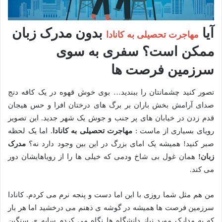
آیا
بدون مدرک زبان
مهاجرت تحصیلی به کانادا
ممکن است؟ سفری به سوی
سرزمین فرصت ها
تصور کنید چشمانتان را ببندید… بوی خوش قهوه در یک کافه دنج
صدای آرامش بخش باران بر برگ های درختان افرا و حس هیجان
قدم زدن در خیابان های پر جنب و جوش یک شهر جدید. این تصویر
رویای بسیاری از ماست :
مهاجرت تحصیلی به کانادا
. اما یک لحظه
صبر کنید! همیشه یک امای بزرگ در این بین وجود دارد نه؟
مدرک
زبان
!
همان غول بی شاخ ودمی که خیلی ها را از رویاهایشان دور
می کند.
من هم مثل شما روزی با این اما دست و پنجه نرم می کردم. کانادا
سرزمین فرصت ها همیشه در گوشه ی ذهنم می درخشید اما هر بار
که به مدارک مورد نیاز دانشگاه ها نگاه می کردم سایه ی سنگین