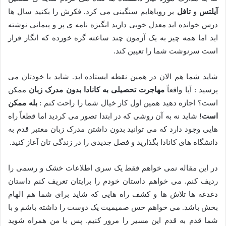
آیلتس
و
تافل
بر رویاهایم سنگینی می کرد. فکرش را بکنید سال ها
درس خوانده اید معدل خوبی دارید انگیزه نامه ی پر و پیمانی نوشته
اید اما همه چیز به یک آزمون چند ساعته گره خورده که انگار قرار
است سرنوشت شما را تعیین کند.
شاید شما هم الان در همین نقطه ایستاده اید. شاید با خودتان می
پرسید : آیا واقعاً
مهاجرت تحصیلی به کانادا بدون مدرک زبان
ممکن
است؟ اجازه دهید همین اول کار خیال شما را راحت کنم :
بله ممکن
است
!
شاید نه به آن روشی که در ابتدا تصور می کردید اما قطعاً راه
هایی وجود دارد که می توانید بدون داشتن مدرک زبان معتبر قدم به
دانشگاه های کانادا بگذارید و فصل جدیدی را در زندگی تان آغاز کنید.
در این مقاله نمی خواهم فقط یک سری اطلاعات خشک و رسمی را
ردیف کنم. می خواهم داستان خودم را برایتان تعریف کنم داستان
دغدغه ها تلاش ها و کشف راه هایی که شاید برای شما هم الهام
بخش باشد. می خواهم حس صمیمیت یک دوست را داشته باشم و با
شما قدم به قدم این مسیر را مرور کنیم. پس با من همراه شوید