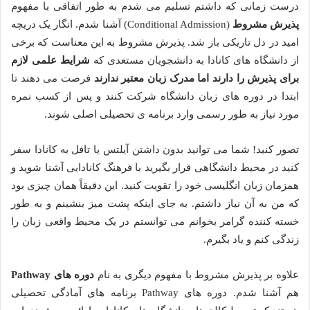
درست زمانی که داشتم تسلیم می شدم به طور اتفاقی با مفهوم
پذیرش مشروط
(Conditional Admission) آشنا شدم. انگار یک دریچه
امید در دل تاریکی باز شد. پذیرش مشروط به این معناست که برخی
از دانشگاه های کانادا به دانشجویان مستعدی که
شرایط علمی لازم
برای پذیرش را دارند اما مدرک زبان معتبر ندارند
فرصت می دهند تا
ابتدا در دوره های زبان دانشگاه شرکت کنند و پس از کسب نمره
مورد نیاز به طور رسمی وارد برنامه ی تحصیلی اصلی شوند.
تصور کنید! شما می توانید بدون داشتن آیلتس یا تافل به کانادا سفر
کنید در محیط دانشگاهی قرار بگیرید با فرهنگ کانادایی آشنا شوید و
همزمان زبان انگلیسی خود را تقویت کنید. این دقیقاً همان چیزی بود
که من به آن نیاز داشتم. به جای اینکه پشت میز بنشینم و به طور
خسته کننده گرامر بخوانم می توانستم در یک محیط واقعی زبان را
زندگی کنم و یاد بگیرم.
علاوه بر پذیرش مشروط با مفهوم دیگری به نام
دوره های
Pathway
هم آشنا شدم. دوره های Pathway برنامه های آمادگی تحصیلی