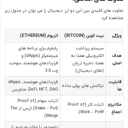
تفاوت های کلیدی بین این دو ارز دیجیتال را می توان در جدول زیر
مشاهده کرد:
ویژگی
بیت کوین (BITCOIN)
اتریوم (ETHEREUM)
سیستم پرداخت
پلتفرم برای برنامه های
هدف
الکترونیکی همتا به
غیرمتمرکز (dApps) و
اصلی
همتا، ذخیره ارزش
قراردادهای هوشمند، سوخت
(طلای دیجیتال)
وب 3.0
قابلیت
قراردادهای هوشمند، dApps،
تراکنش های پولی ساده
ها
DeFi، NFT، DAO، متاورس
اثبات سهام (Proof of
مکانیزم
اثبات کار (Proof of
Stake – PoS) (پس از The
اجماع
Work – PoW)
Merge)
نامحدود با مکانیزم تورمی/