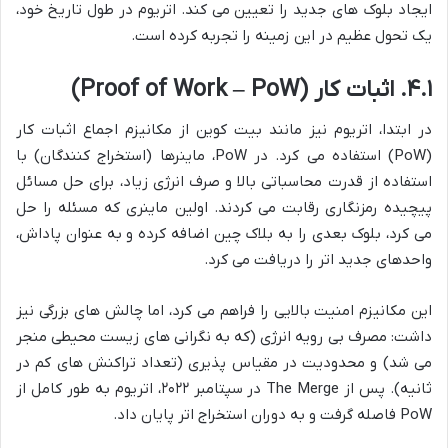
ایجاد بلوک های جدید را تعیین می کند. اتریوم در طول تاریخ خود،
یک تحول عظیم در این زمینه را تجربه کرده است.
۴.۱. اثبات کار (Proof of Work – PoW)
در ابتدا، اتریوم نیز مانند بیت کوین از مکانیزم اجماع اثبات کار
(PoW) استفاده می کرد. در PoW، ماینرها (استخراج کنندگان) با
استفاده از قدرت محاسباتی بالا و صرف انرژی زیاد، برای حل مسائل
پیچیده رمزنگاری رقابت می کردند. اولین ماینری که مسئله را حل
می کرد، بلوک بعدی را به بلاک چین اضافه کرده و به عنوان پاداش،
واحدهای جدید اتر را دریافت می کرد.
این مکانیزم امنیت بالایی را فراهم می کرد، اما چالش های بزرگی نیز
داشت: مصرف بی رویه انرژی (که به نگرانی های زیست محیطی منجر
می شد) و محدودیت در مقیاس پذیری (تعداد تراکنش های کم در
ثانیه). پس از The Merge در سپتامبر ۲۰۲۲، اتریوم به طور کامل از
PoW فاصله گرفت و به دوران استخراج اتر پایان داد.