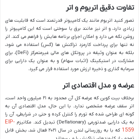
تفاوت دقیق اتریوم و اتر
تصور کنید اتریوم مانند یک کامپیوتر قدرتمند است که قابلیت های
زیادی دارد، و اتر نیز مانند برق یا سوختی است که این کامپیوتر را
روشن نگه می دارد و امکان اجرای برنامه هایش را فراهم می کند. اتر
نه تنها برای پرداخت کارمزد تراکنش ها (گس) استفاده می شود،
بلکه به عنوان وثیقه در پروتکل های مالی غیرمتمرکز (DeFi)، برای
مشارکت در استیکینگ (اثبات سهام) و به عنوان یک دارایی برای
سرمایه گذاری و ذخیره ارزش مورد استفاده قرار می گیرد.
عرضه و مدل اقتصادی اتر
برخلاف بیت کوین که عرضه کل آن محدود به ۲۱ میلیون واحد است،
اتر سقف عرضه مشخصی ندارد. با این حال، مدل اقتصادی آن به
گونه ای طراحی شده که تورم را کنترل کرده و حتی در شرایطی، آن را
EIP-
به یک دارایی ضدتورمی (Deflationary) تبدیل کند. مکانیزم
1559
که با به روزرسانی لندن در سال ۲۰۲۱ فعال شد، بخش قابل
توجهی از کارمزدهای تراکنش را می سوزاند.