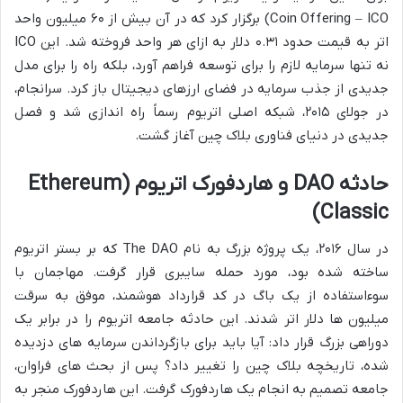
Coin Offering – ICO) برگزار کرد که در آن بیش از ۶۰ میلیون واحد
اتر به قیمت حدود ۰.۳۱ دلار به ازای هر واحد فروخته شد. این ICO
نه تنها سرمایه لازم را برای توسعه فراهم آورد، بلکه راه را برای مدل
جدیدی از جذب سرمایه در فضای ارزهای دیجیتال باز کرد. سرانجام،
در جولای ۲۰۱۵، شبکه اصلی اتریوم رسماً راه اندازی شد و فصل
جدیدی در دنیای فناوری بلاک چین آغاز گشت.
حادثه DAO و هاردفورک اتریوم (Ethereum
Classic)
در سال ۲۰۱۶، یک پروژه بزرگ به نام The DAO که بر بستر اتریوم
ساخته شده بود، مورد حمله سایبری قرار گرفت. مهاجمان با
سوءاستفاده از یک باگ در کد قرارداد هوشمند، موفق به سرقت
میلیون ها دلار اتر شدند. این حادثه جامعه اتریوم را در برابر یک
دوراهی بزرگ قرار داد: آیا باید برای بازگرداندن سرمایه های دزدیده
شده، تاریخچه بلاک چین را تغییر داد؟ پس از بحث های فراوان،
جامعه تصمیم به انجام یک هاردفورک گرفت. این هاردفورک منجر به