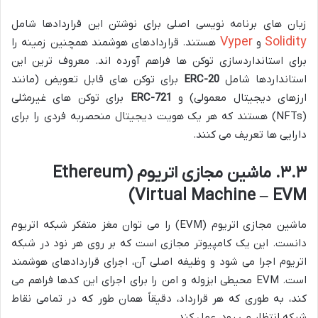
زبان های برنامه نویسی اصلی برای نوشتن این قراردادها شامل
Vyper
Solidity
و
هستند. قراردادهای هوشمند همچنین زمینه را
برای استانداردسازی توکن ها فراهم آورده اند. معروف ترین این
استانداردها شامل
ERC-20
برای توکن های قابل تعویض (مانند
ارزهای دیجیتال معمولی) و
ERC-721
برای توکن های غیرمثلی
(NFTs) هستند که هر یک هویت دیجیتال منحصربه فردی را برای
دارایی ها تعریف می کنند.
۳.۳. ماشین مجازی اتریوم (Ethereum
Virtual Machine – EVM)
ماشین مجازی اتریوم (EVM) را می توان مغز متفکر شبکه اتریوم
دانست. این یک کامپیوتر مجازی است که بر روی هر نود در شبکه
اتریوم اجرا می شود و وظیفه اصلی آن، اجرای قراردادهای هوشمند
است. EVM محیطی ایزوله و امن را برای اجرای این کدها فراهم می
کند، به طوری که هر قرارداد، دقیقاً همان طور که در تمامی نقاط
شبکه انتظار می رود، عمل کند.