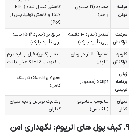
عرضه
محدود (۲۱ میلیون
کاهشی کنترل شده (EIP-
توکن
واحد)
1559 و کاهش تولید پس از
PoS)
سرعت
کندتر (حدود ۱۰ دقیقه
سریع تر (حدود ۱۲-۱۵ ثانیه
تراکنش
برای تأیید بلوک)
برای تأیید بلوک)
کارمزد
معمولاً بالاتر در زمان
متغیر (گس)، قبل از لایه دوم
تراکنش
شلوغی
بالا بود، با L2ها کاهش یافت
زبان
Solidity, Vyper (تورینگ
برنامه
Script (محدود)
کامل)
نویسی
بنیان
ساتوشی ناکاموتو
ویتالیک بوترین و تیم بنیان
گذار
(ناشناس)
گذاران
۹. کیف پول های اتریوم: نگهداری امن