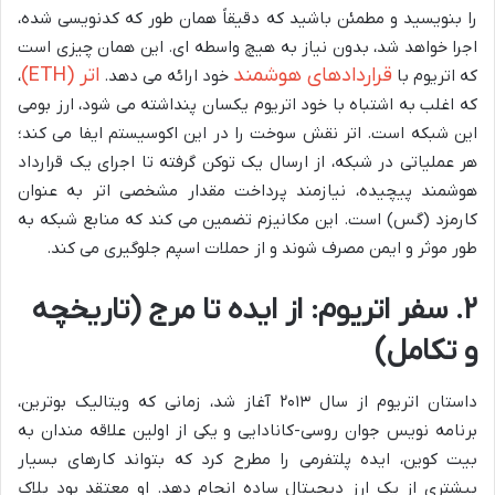
را بنویسید و مطمئن باشید که دقیقاً همان طور که کدنویسی شده،
اجرا خواهد شد، بدون نیاز به هیچ واسطه ای. این همان چیزی است
قراردادهای هوشمند
اتر (ETH)
که اتریوم با
خود ارائه می دهد.
،
که اغلب به اشتباه با خود اتریوم یکسان پنداشته می شود، ارز بومی
این شبکه است. اتر نقش سوخت را در این اکوسیستم ایفا می کند؛
هر عملیاتی در شبکه، از ارسال یک توکن گرفته تا اجرای یک قرارداد
هوشمند پیچیده، نیازمند پرداخت مقدار مشخصی اتر به عنوان
کارمزد (گس) است. این مکانیزم تضمین می کند که منابع شبکه به
طور موثر و ایمن مصرف شوند و از حملات اسپم جلوگیری می کند.
۲. سفر اتریوم: از ایده تا مرج (تاریخچه
و تکامل)
داستان اتریوم از سال ۲۰۱۳ آغاز شد، زمانی که ویتالیک بوترین،
برنامه نویس جوان روسی-کانادایی و یکی از اولین علاقه مندان به
بیت کوین، ایده پلتفرمی را مطرح کرد که بتواند کارهای بسیار
بیشتری از یک ارز دیجیتال ساده انجام دهد. او معتقد بود بلاک