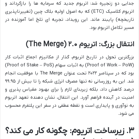
جدایی دو زنجیره شد: اتریوم جدید که سرمایه ها را بازگرداند و
اتریوم کلاسیک (ETC) که به اصول اولیه بلاک چین (تغییرناپذیری
تاریخچه) پایبند ماند. این رویداد، تجربه ای تلخ اما آموزنده در
مسیر تکامل اتریوم بود.
انتقال بزرگ: اتریوم ۲.۰ (The Merge)
بزرگترین تحول در تاریخ اتریوم، گذار از مکانیزم اجماع اثبات کار
(Proof of Work – PoW) به اثبات سهام (Proof of Stake – PoS)
بود که در سپتامبر ۲۰۲۲ تحت عنوان The Merge با موفقیت انجام
شد. این به روزرسانی نه تنها مصرف انرژی شبکه را تا بیش از ۹۹.۹۵
درصد کاهش داد، بلکه زیربنای لازم را برای بهبود مقیاس پذیری و
امنیت در آینده فراهم آورد. این انتقال، نشان دهنده تعهد اتریوم
به نوآوری و پایداری است و نقطه عطفی در سفر این پلتفرم محسوب
می شود.
۳. زیرساخت اتریوم: چگونه کار می کند؟