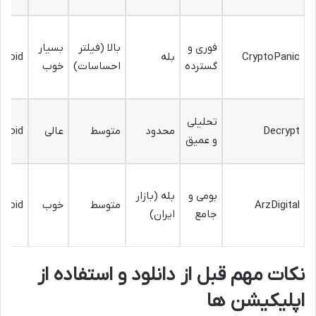
فوری و
بالا (فیلتر
بسیار
CryptoPanic
بله
droid
گسترده
احساسات)
خوب
تحلیلی
Decrypt
محدود
متوسط
عالی
droid
و عمیق
بومی و
بله (بازار
ArzDigital
متوسط
خوب
droid
جامع
ایران)
نکات مهم قبل از دانلود و استفاده از
اپلیکیشن ها