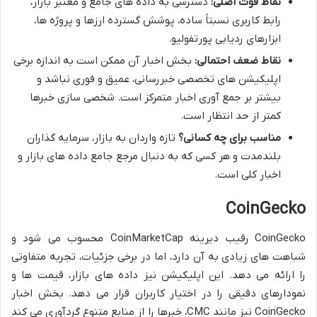
نقاط قوت اصلی:
دسترسی به داده های جامع و معتبر بازار،
رابط کاربری نسبتاً ساده، پوشش گسترده ارزها و پروژه ها،
ابزارهای ردیابی پورتفولیو.
نقاط ضعف احتمالی:
بخش اخبار آن ممکن است به اندازه برخی
اپلیکیشن های تخصصی خبررسانی، عمیق و فوری نباشد و
بیشتر بر جمع آوری اخبار متمرکز است. شخصی سازی خبرها
کمتر از حد انتظار است.
مناسب برای چه کسانی؟
تازه واردان به بازار، سرمایه گذاران
بلندمدت و هر کسی که به دنبال مرجع جامع داده های بازار و
اخبار کلی است.
CoinGecko
CoinGecko رقیب دیرینه CoinMarketCap محسوب می شود و
شباهت های زیادی به آن دارد، اما در برخی جزئیات، تجربه متفاوتی
را ارائه می دهد. این اپلیکیشن نیز داده های بازار، قیمت ها و
نمودارهای دقیقی را در اختیار کاربران قرار می دهد. بخش اخبار
CoinGecko نیز مانند CMC، خبرها را از منابع متنوع گردآوری می کند