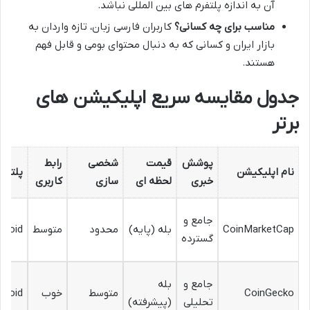
آن به اندازه پلتفرم های بین المللی نباشد.
مناسب برای چه کسانی؟
کاربران فارسی زبان، تازه واردان به
بازار ایران و کسانی که به دنبال محتوای بومی و قابل فهم
هستند.
جدول مقایسه سریع اپلیکیشن های
برتر
پوشش
قیمت
شخصی
رابط
نام اپلیکیشن
پلتفرم
خبری
لحظه ای
سازی
کاربری
جامع و
CoinMarketCap
بله (پایه)
محدود
متوسط
droid
گسترده
جامع و
بله
CoinGecko
متوسط
خوب
droid
تحلیلی
(پیشرفته)