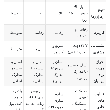
بسیار بالا
تنوع
(بیش از ۱۵۰
بالا
بالا
متوسط
رمزارزها
ارز)
رقابتی و
کارمزد
رقابتی
رقابتی
متوسط
شفاف
پشتیبانی
۲۴/۷ (چت
سریع و
سریع
متوسط
مشتری
آنلاین، تلفنی)
کارآمد
احراز
آسان و
آسان و
آسان و
آسان و سریع
هویت
سریع (با
سریع (با
سریع (با
(با مدارک
برای
مدارک
مدارک
مدارک
ایرانی)
ایرانیان
ایرانی)
ایرانی)
ایرانی)
معاملات
سرویس
پلتفرم
قابلیت
ساده
تعهدی،
هایOTC،
جامع،
های
سازی
استیکینگ،
ربات معامله
کیف پول
خاص
خرید، API