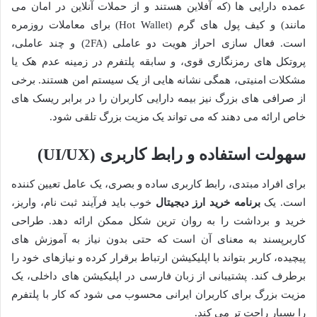
عمده دارایی ها (که آفلاین هستند و از حملات آنلاین در امان می
مانند) و کیف پول های گرم (Hot Wallet) برای معاملات روزمره
است. فعال سازی احراز هویت دو عاملی (2FA) و چند عاملی،
پروتکل های رمزنگاری قوی، و سابقه پلتفرم در زمینه عدم هک یا
مشکلات امنیتی، همگی نشانه هایی از یک سیستم امن هستند. برخی
از صرافی های بزرگ نیز بیمه دارایی کاربران را در برابر ریسک های
خاص ارائه می دهند که می تواند یک مزیت بزرگ تلقی شود.
سهولت استفاده و رابط کاربری (UI/UX)
برای افراد مبتدی، رابط کاربری ساده و بصری، یک عامل تعیین کننده
است. یک
برنامه خرید ارز دیجیتال
خوب باید فرآیند ثبت نام، واریز،
خرید و برداشت را به روان ترین شکل ممکن ارائه دهد. طراحی
کاربرپسند به معنای آن است که حتی بدون نیاز به آموزش های
پیچیده، کاربر بتواند با اپلیکیشن ارتباط برقرار کرده و نیازهای خود را
برطرف کند. پشتیبانی از زبان فارسی در اپلیکیشن های داخلی، یک
مزیت بزرگ برای کاربران ایرانی محسوب می شود که کار با پلتفرم
را بسیار راحت تر می کند.