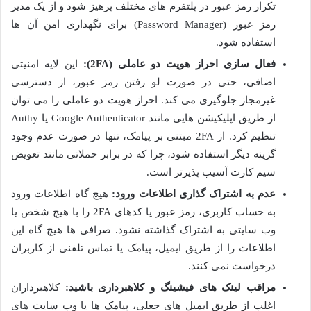
تکرار رمز عبور در پلتفرم های مختلف پرهیز شود و از یک مدیر
رمز عبور (Password Manager) برای نگهداری امن آن ها
استفاده شود.
فعال سازی احراز هویت دو عاملی (2FA):
این لایه امنیتی
اضافی، حتی در صورت لو رفتن رمز عبور، از دسترسی
غیرمجاز جلوگیری می کند. احراز هویت دو عاملی را می توان
از طریق اپلیکیشن هایی مانند Google Authenticator یا Authy
تنظیم کرد. از 2FA مبتنی بر پیامک، تنها در صورت عدم وجود
گزینه دیگر استفاده شود، چرا که در برابر حملاتی مانند تعویض
سیم کارت آسیب پذیرتر است.
عدم به اشتراک گذاری اطلاعات ورود:
هیچ گاه اطلاعات ورود
به حساب کاربری، رمز عبور یا کدهای 2FA را با هیچ شخص یا
وب سایتی به اشتراک گذاشته نشود. صرافی ها هیچ گاه این
اطلاعات را از طریق ایمیل، پیامک یا تماس تلفنی از کاربران
درخواست نمی کنند.
مراقب لینک های فیشینگ و کلاهبرداری باشید:
کلاهبرداران
اغلب از طریق ایمیل های جعلی، پیامک ها یا وب سایت های