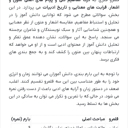
قلمرو فکری به
درک مفاهیم کلی و پیام های اصلی متون و
اشعار
،
قرابت های معنایی
و
تاریخ ادبیات
می پردازد. در این
بخش، سوالاتی مطرح می شود که توانایی دانش آموز را در
تحلیل و استنباط مفاهیم، مقایسه اشعار و متون از نظر معنایی
و همچنین شناسایی آثار و سبک نویسندگان و شاعران برجسته
می سنجد. پاسخ به این سوالات، نشان دهنده عمق تفکر و
تحلیل دانش آموز از محتوای ادبی است و از او می خواهد که
ارتباطات پنهان بین متون را کشف کند و به جمع بندی های
فکری برسد.
با توجه به این بارم بندی، دانش آموزان می توانند زمان و انرژی
خود را به طور متناسب بین این سه قلمرو تقسیم کنند. اغلب،
ضعف در دستور زبان و آرایه های ادبی باعث از دست رفتن نمره
می شود، در حالی که با تمرین و تکرار می توان به سادگی در این
بخش ها به تسلط رسید.
قلمرو
مباحث اصلی
بارم (نمره)
زبانی
واژه شناسی، املا، دستور زبان، نگارش
۹