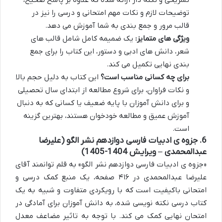
تشریحی و نکته دار ارائه شده که علاوه بر پاسخ صحیح،
توضیحات لازم و نکات مهم امتحانی و درسی را نیز در
قالب مرور و جمع بندی به شما آموزش می دهد.
ویژگی های متمایز:
یک ضمیمه کامل شامل قالب های
شعر، دانش های ادبی و دستور، این کتاب را برای جمع
بندی نهایی تکمیل می کند.
برای چه کسانی مناسب است؟
این کتاب به دلیل حجم بالا
و نکات فراوان، برای شروع مطالعه از ابتدای سال تحصیلی
و برای دانش آموزان با پایه ضعیف یا کسانی که به دنبال
آموزش عمیق و مطالعه خودخوان هستند، بهترین گزینه
است.
6. جزوه ی ادبیات فارسی دوازدهم نشر الگو (علیرضا
عبدالمحمدی – ویرایش 1404-1405)
«جزوه ی ادبیات فارسی دوازدهم نشر الگو» به قلم توانمند آقای
علیرضا عبدالمحمدی در ۴۱۶ صفحه، یک منبع کمک درسی و
امتحانی باکیفیت است که با رویکردی متفاوت و شبیه به یک
کتاب درسی نکته نویسی شده، به دانش آموزان برای آمادگی در
امتحان نهایی کمک می کند. با توجه به تاثیر مضاعف معدل