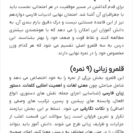
برای قدم گذاشتن در مسیر موفقیت در هر امتحانی، نخست باید
با جغرافیای آن آشنا شد. امتحان نهایی ادبیات فارسی دوازدهم
نیز از این قاعده مستثنی نیست و درک دقیق بارم بندی آن، به
دانش آموزان این امکان را می دهد که با هوشمندی بیشتری
مطالعه کنند و نقاط قوت و ضعف خود را بهتر بشناسند. این
درس به سه قلمرو اصلی تقسیم می شود که هر کدام وزن
مخصوص خود را در نمره نهایی دارند.
قلمرو زبانی (۹ نمره)
این قلمرو، بخش بزرگی از نمره را به خود اختصاص می دهد و
شامل مباحثی چون
معنی لغات
و
اهمیت املایی کلمات
،
دستور
زبان فارسی
(شناسایی اجزای جمله، نقش های دستوری، انواع
افعال، وابسته های پیشین و پسین، ترکیب های وصفی و
اضافی) و
نکات نگارشی
می شود. تسلط بر این بخش نیازمند
تکرار و تمرین فراوان است، زیرا سوالات این قسمت اغلب از
جزئیات و ظرایف زبانی طرح می شوند. دانش آموز باید بتواند
واژگان را در متن های مختلف به درستی معنا کند، املای صحیح