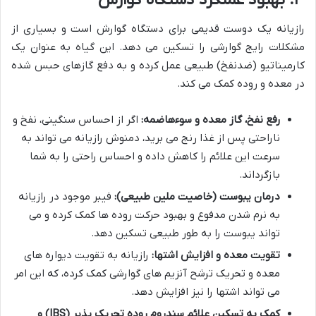
۳. بهبود عملکرد دستگاه گوارش
رازیانه یک دوست قدیمی برای دستگاه گوارش است و بسیاری از
مشکلات رایج گوارشی را تسکین می دهد. این گیاه به عنوان یک
کارمیناتیو (ضدنفخ) طبیعی عمل کرده و به دفع گازهای حبس شده
در معده و روده کمک می کند.
رفع نفخ، گاز معده و سوءهاضمه:
اگر از احساس سنگینی، نفخ و
ناراحتی پس از غذا رنج می برید، دمنوش رازیانه می تواند به
سرعت این علائم را کاهش داده و احساس راحتی را به شما
بازگرداند.
درمان یبوست (خاصیت ملین طبیعی):
فیبر موجود در رازیانه
به نرم شدن مدفوع و بهبود حرکت روده ها کمک کرده و می
تواند یبوست را به طور طبیعی تسکین دهد.
تقویت معده و افزایش اشتها:
رازیانه به تقویت دیواره های
معده و تحریک ترشح آنزیم های گوارشی کمک کرده، که این امر
می تواند اشتها را نیز افزایش دهد.
کمک به تسکین علائم سندروم روده تحریک پذیر (IBS) و