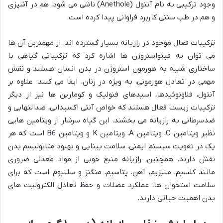
وجود ترکیبی به نام آنتول (Anethole) ناشی می شود، هم در آشپزی
و هم در طب سنتی کاربرد فراوانی پیدا کرده است.
ترکیبات فعال موجود در رازیانه بسیار گسترده اند. از مهمترین آن ها
می توان به فیتواستروژن ها اشاره کرد که ترکیباتی گیاهی با
ساختاری شبیه به هورمون استروژن در بدن انسان هستند و نقش
مهمی در تعادل هورمونی، به ویژه در زنان، ایفا می کنند. علاوه بر
آنتول، فلاونوئیدها، اسیدهای فنولیک و کومارین ها نیز از دیگر
ترکیبات زیست فعال هستند که خواص آنتی اکسیدانی، ضدالتهابی و
ضدسرطانی به رازیانه می بخشند. این گیاه سرشار از ویتامین هایی
نظیر ویتامین C، ویتامین A، ویتامین K و ویتامین B6 است که هر
یک در تقویت سیستم ایمنی، سلامت بینایی و بهبود متابولیسم بدن
نقش دارند. همچنین، رازیانه منبع خوبی از مواد معدنی ضروری
مانند کلسیم، منیزیم، آهن، پتاسیم، منگنز و سلنیوم است که برای
سلامت استخوان ها، عملکرد عضلات و حفظ تعادل الکترولیت های
بدن اهمیت حیاتی دارند.